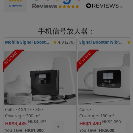
手机信号放大器：
Mobile Signal Booster Nikrans LCD-300GD
4.9 (278)
Signal Booster Nikrans LCD-130
4
DISCOUNT
DISCOUNT
Calls
·
4G/LTE
·
3G
·
Calls
·
Coverage: 300 m²
Coverage: 130 m²
HK$4,485
HK$2,090
HK$3,485
HK$1,490
You save:
HK$1,000
You save:
HK$600