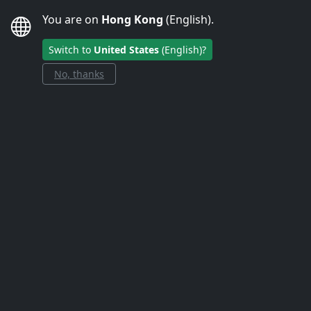
Hong Kong
EN
HKD
You are on
Hong Kong
(English).
Find Solution»
Switch to
United States
(English)?
为香港居民提供的手机
No, thanks
信号放大器
Choose your provider