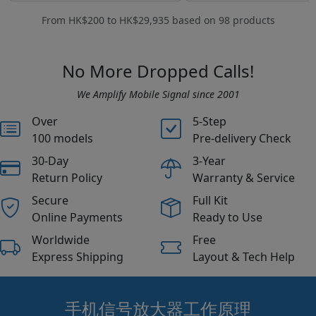
From
HK$200
to
HK$29,935
based on
98
products
No More Dropped Calls!
We Amplify Mobile Signal since 2001
Over
5-Step
100 models
Pre-delivery Check
30-Day
3-Year
Return Policy
Warranty & Service
Secure
Full Kit
Online Payments
Ready to Use
Worldwide
Free
Express Shipping
Layout & Tech Help
手机信号放大器工作原理