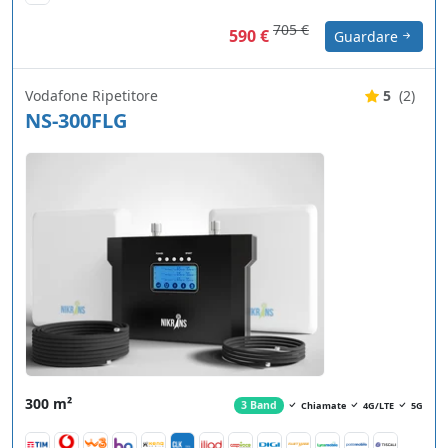
705 €
590 €
Guardare
Vodafone Ripetitore
5
(2)
NS-300FLG
300 m²
3 Band
Chiamate
4G/LTE
5G