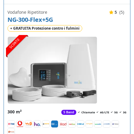
Vodafone Ripetitore
5
(5)
NG-300-Flex+5G
+ GRATUITA Protezione contro i fulmini
SCONTO
300 m²
5 Band
Chiamate
4G/LTE
5G
3G