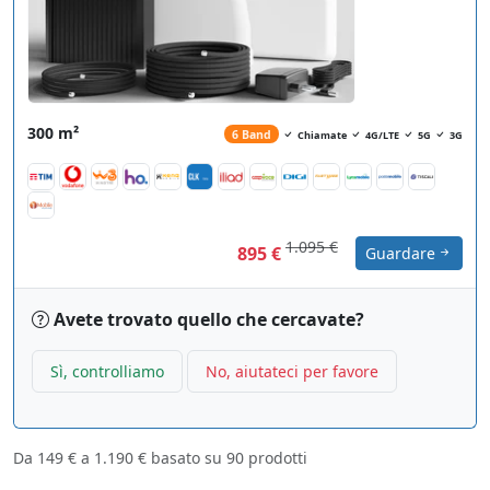
300 m²
6 Band
Chiamate
4G/LTE
5G
3G
1.095 €
895 €
Guardare
Avete trovato quello che cercavate?
Sì, controlliamo
No, aiutateci per favore
Da
149 €
a
1.190 €
basato su
90
prodotti