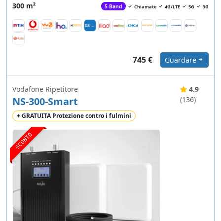
300 m²
5 Band
Chiamate
4G/LTE
5G
3G
745 €
Guardare
Vodafone Ripetitore
4.9
NS-300-Smart
(136)
+ GRATUITA Protezione contro i fulmini
SCONTO