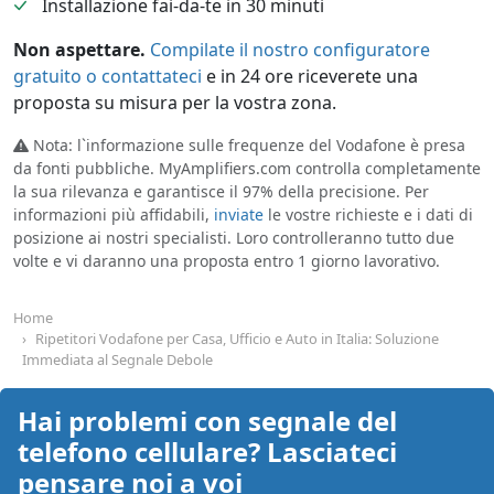
Installazione fai-da-te in 30 minuti
Non aspettare.
Compilate il nostro configuratore
gratuito o contattateci
e in 24 ore riceverete una
proposta su misura per la vostra zona.
Nota: l`informazione sulle frequenze del Vodafone è presa
da fonti pubbliche. MyAmplifiers.com controlla completamente
la sua rilevanza e garantisce il 97% della precisione. Per
informazioni più affidabili,
inviate
le vostre richieste e i dati di
posizione ai nostri specialisti. Loro controlleranno tutto due
volte e vi daranno una proposta entro 1 giorno lavorativo.
Home
Ripetitori Vodafone per Casa, Ufficio e Auto in Italia: Soluzione
Immediata al Segnale Debole
Hai problemi con segnale del
telefono cellulare? Lasciateci
pensare noi a voi