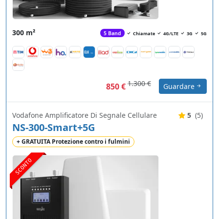
300 m²
5 Band
Chiamate
4G/LTE
3G
5G
1.300 €
850 €
Guardare
Vodafone Amplificatore Di Segnale Cellulare
5
(5)
NS-300-Smart+5G
+ GRATUITA Protezione contro i fulmini
SCONTO