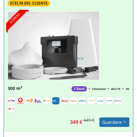
SCELTA DEL CLIENTE
SCONTO
300 m²
2 Band
Chiamate
4G/LTE
3G
449 €
349 €
Guardare