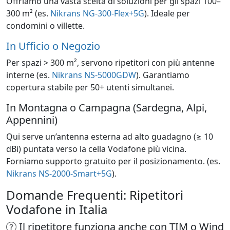
Offriamo una vasta scelta di soluzioni per gli spazi 100–
300 m² (es.
Nikrans NG-300-Flex+5G
). Ideale per
condomini o villette.
In Ufficio o Negozio
Per spazi > 300 m², servono ripetitori con più antenne
interne (es.
Nikrans NS-5000GDW
). Garantiamo
copertura stabile per 50+ utenti simultanei.
In Montagna o Campagna (Sardegna, Alpi,
Appennini)
Qui serve un’antenna esterna ad alto guadagno (≥ 10
dBi) puntata verso la cella Vodafone più vicina.
Forniamo supporto gratuito per il posizionamento. (es.
Nikrans NS-2000-Smart+5G
).
Domande Frequenti: Ripetitori
Vodafone in Italia
Il ripetitore funziona anche con TIM o Wind