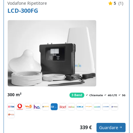
Vodafone Ripetitore
5
(1)
LCD-300FG
300 m²
3 Band
Chiamate
4G/LTE
5G
339 €
Guardare