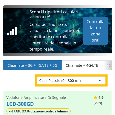
Scopri i ripetitori cellulari
vicino a te!
Controlla
Cerca per indirizzo,
la tua
visualizza la posizione dei
zona
ripetitori e controlla
ora!
l'intensità del segnale in
tempo reale.
Chiamate + 3G + 4G/LTE + 5G
Chiamate + 4G/LTE
4G/L
Vodafone Amplificatore Di Segnale
4.9
LCD-300GD
(278)
+ GRATUITA Protezione contro i fulmini