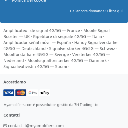
Politica dei cookie
Hai ancora domande? Clicca qui.
Amplificateur de signal 4G/5G — France
·
Mobile Signal
Booster — UK
·
Ripetitore di segnale 4G/5G — Italia
·
Amplificador señal móvil — España
·
Handy Signalverstärker
4G/5G — Deutschland
·
Signalverstärker 4G/5G — Schweiz
·
Mobilförstärkare 4G/5G — Sverige
·
Versterker 4G/5G —
Nederland
·
Mobilsignalforstærker 4G/5G — Danmark
·
Signaalivahvistin 4G/5G — Suomi
·
Accettiamo
Myamplifiers.com è posseduto e gestito da 7H Trading Ltd
Contatti
contact-it@myamplifiers.com