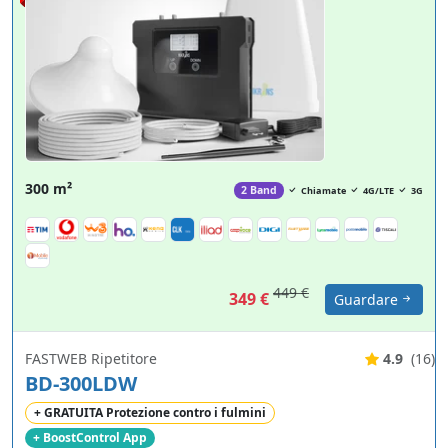
300 m²
2 Band
Chiamate
4G/LTE
3G
449 €
349 €
Guardare
FASTWEB Ripetitore
4.9
(16)
BD-300LDW
+ GRATUITA Protezione contro i fulmini
+ BoostControl App