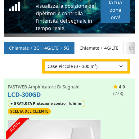
la tua
visualizza la posizione dei
zona
ripetitori e controlla
ora!
l'intensità del segnale in
tempo reale.
Chiamate + 3G + 4G/LTE + 5G
Chiamate + 4G/LTE
Chia
FASTWEB Amplificatore Di Segnale
4.9
LCD-300GD
(278)
+ GRATUITA Protezione contro i fulmini
SCELTA DEL CLIENTE
SCONTO