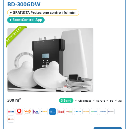
BD-300GDW
+ GRATUITA Protezione contro i fulmini
+ BoostControl App
BESTSELLER
300 m²
3 Band
Chiamate
4G/LTE
5G
3G