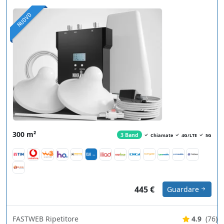
NUOVO
300 m²
3 Band
Chiamate
4G/LTE
5G
445 €
Guardare
FASTWEB Ripetitore
4.9
(76)