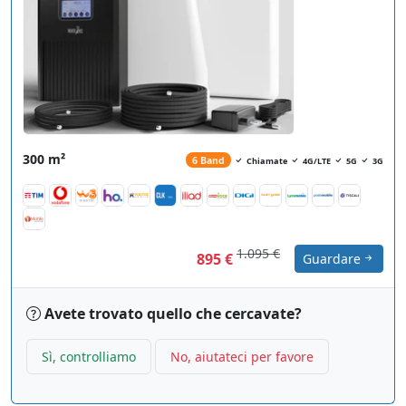
300 m²
6 Band
Chiamate
4G/LTE
5G
3G
1.095 €
895 €
Guardare
Avete trovato quello che cercavate?
Sì, controlliamo
No, aiutateci per favore