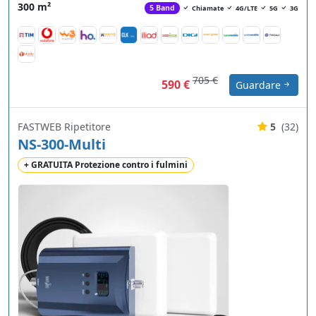
300 m²
5 Band
Chiamate
4G/LTE
5G
3G
705 €
590 €
Guardare
FASTWEB Ripetitore
5
(32)
NS-300-Multi
+ GRATUITA Protezione contro i fulmini