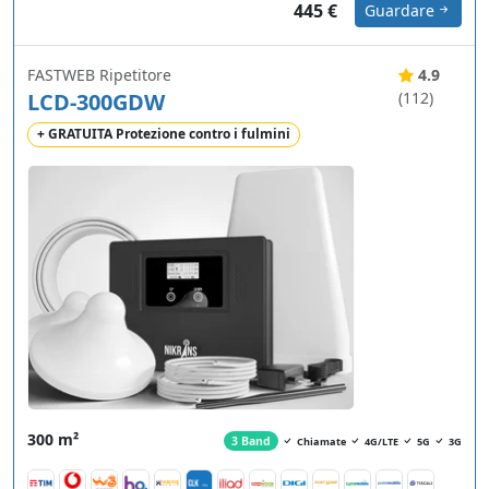
445 €
Guardare
FASTWEB Ripetitore
4.9
LCD-300GDW
(112)
+ GRATUITA Protezione contro i fulmini
300 m²
3 Band
Chiamate
4G/LTE
5G
3G