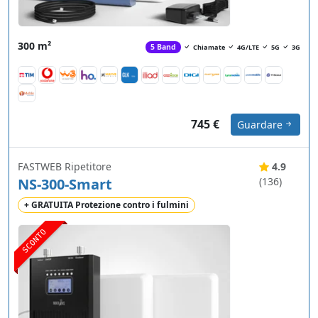
300 m²
5 Band
Chiamate
4G/LTE
5G
3G
745 €
Guardare
FASTWEB Ripetitore
4.9
NS-300-Smart
(136)
+ GRATUITA Protezione contro i fulmini
SCONTO