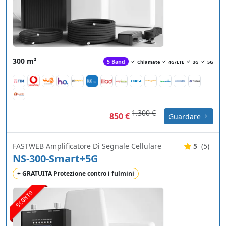
300 m²
5 Band
Chiamate
4G/LTE
3G
5G
1.300 €
850 €
Guardare
FASTWEB Amplificatore Di Segnale Cellulare
5
(5)
NS-300-Smart+5G
+ GRATUITA Protezione contro i fulmini
SCONTO