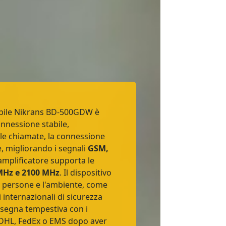
obile Nikrans BD-500GDW è
nnessione stabile,
le chiamate, la connessione
ce, migliorando i segnali
GSM,
amplificatore supporta le
MHz e 2100 MHz
. Il dispositivo
e persone e l'ambiente, come
i internazionali di sicurezza
segna tempestiva con i
 DHL, FedEx o EMS dopo aver