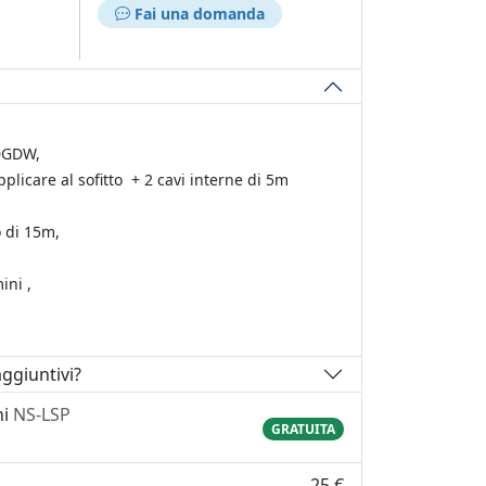
Fai una domanda
00GDW,
plicare al sofitto + 2 cavi interne di 5m
 di 15m,
ini ,
ggiuntivi?
ni
NS-LSP
GRATUITA
25 €