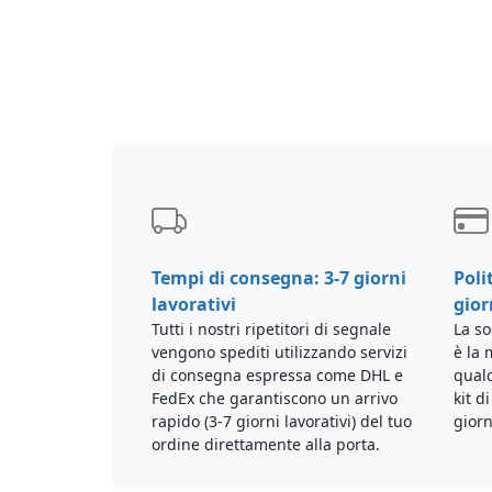
Tempi di consegna: 3-7 giorni
Poli
lavorativi
gior
Tutti i nostri ripetitori di segnale
La so
vengono spediti utilizzando servizi
è la 
di consegna espressa come DHL e
qualc
FedEx che garantiscono un arrivo
kit d
rapido (3-7 giorni lavorativi) del tuo
giorn
ordine direttamente alla porta.