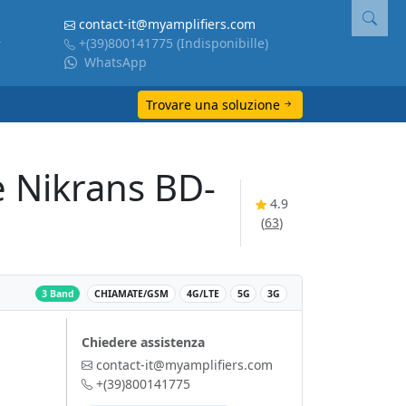
contact-it@myamplifiers.com
+(39)800141775
(Indisponibille)
WhatsApp
Trovare una soluzione
e Nikrans BD-
4.9
(
63
)
‌
3 Band
CHIAMATE/GSM
4G/LTE
5G
3G
Chiedere assistenza
contact-it@myamplifiers.com
+(39)800141775