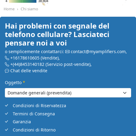
4
4
38,804
38,804
Home
Chi siamo
Hai problemi con segnale del
telefono cellulare? Lasciateci
pensare noi a voi
o semplicemente contattarci:
contact@myamplifiers.com
,
+16178610605
(Vendite)
,
+(44)8453140182
(Servizio post-vendite)
,
Chat delle vendite
Oggetto
*
Condizioni di Riservatezza
Termini di Consegna
Garanzia
Condizioni di Ritorno