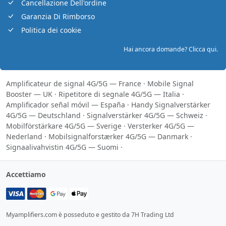
Cancellazione Dell'ordine
Garanzia Di Rimborso
Politica dei cookie
Hai ancora domande? Clicca qui.
Amplificateur de signal 4G/5G — France
·
Mobile Signal
Booster — UK
·
Ripetitore di segnale 4G/5G — Italia
·
Amplificador señal móvil — España
·
Handy Signalverstärker
4G/5G — Deutschland
·
Signalverstärker 4G/5G — Schweiz
·
Mobilförstärkare 4G/5G — Sverige
·
Versterker 4G/5G —
Nederland
·
Mobilsignalforstærker 4G/5G — Danmark
·
Signaalivahvistin 4G/5G — Suomi
·
Accettiamo
Myamplifiers.com è posseduto e gestito da 7H Trading Ltd