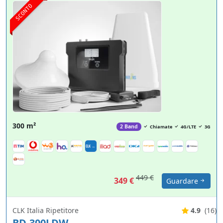
SCONTO
300 m²
2 Band
Chiamate
4G/LTE
3G
449 €
349 €
Guardare
CLK Italia Ripetitore
4.9
(16)
BD-300LDW