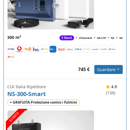
300 m²
5 Band
Chiamate
4G/LTE
5G
3G
745 €
Guardare
CLK Italia Ripetitore
4.9
NS-300-Smart
(136)
+ GRATUITA Protezione contro i fulmini
SCONTO