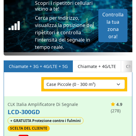
Scopri i ripetitori cellulari
vicino a te!
Controlla
Cerca per indirizzo,
la tua
visualizza la posizione dei
zona
ripetitori e controlla
ora!
l'intensità del segnale in
tempo reale.
Chiamate + 3G + 4G/LTE + 5G
Chiamate + 4G/LTE
Chia
CLK Italia Amplificatore Di Segnale
4.9
LCD-300GD
(278)
+ GRATUITA Protezione contro i fulmini
SCELTA DEL CLIENTE