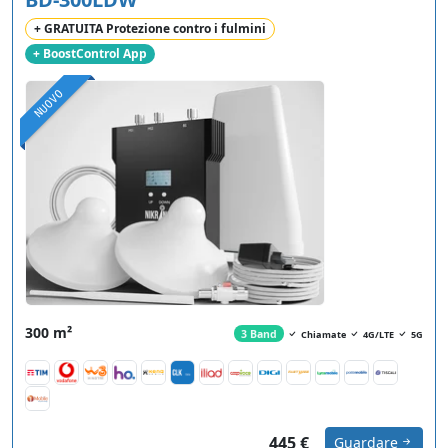
+ GRATUITA Protezione contro i fulmini
+ BoostControl App
NUOVO
300 m²
3 Band
Chiamate
4G/LTE
5G
445 €
Guardare