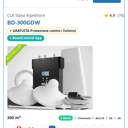
CLK Italia Ripetitore
4.9
(76)
BD-300GDW
+ GRATUITA Protezione contro i fulmini
+ BoostControl App
BESTSELLER
300 m²
3 Band
Chiamate
4G/LTE
5G
3G