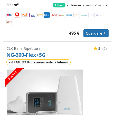
300 m²
3 Band
Chiamate
4G/LTE
5G
3G
495 €
Guardare
CLK Italia Ripetitore
5
(5)
NG-300-Flex+5G
+ GRATUITA Protezione contro i fulmini
SCONTO