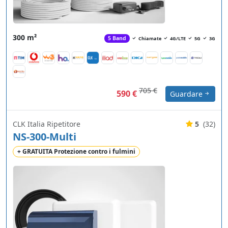
300 m²
5 Band
Chiamate
4G/LTE
5G
3G
705 €
590 €
Guardare
CLK Italia Ripetitore
5
(32)
NS-300-Multi
+ GRATUITA Protezione contro i fulmini