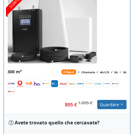
SCONTO
300 m²
6 Band
Chiamate
4G/LTE
5G
3G
1.095 €
895 €
Guardare
Avete trovato quello che cercavate?