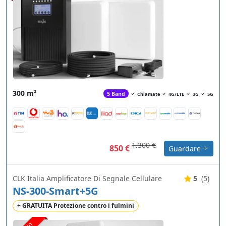
300 m²
5 Band
Chiamate
4G/LTE
3G
5G
1.300 €
850 €
Guardare
CLK Italia Amplificatore Di Segnale Cellulare
5
(5)
NS-300-Smart+5G
+ GRATUITA Protezione contro i fulmini