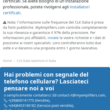
certificati. Se avete bisogno di un'installazione
professionale, potete rivolgervi agli
installatori
certificati
.
Nota: l`informazione sulle frequenze del CLK Italia è presa
da fonti pubbliche. MyAmplifiers.com controlla completamente
la sua rilevanza e garantisce il 97% della precisione. Per
informazioni più affidabili,
inviate
le vostre richieste e i dati di
posizione ai nostri specialisti. Loro controlleranno tutto due
volte e vi daranno una proposta entro 1 giorno lavorativo.
Home
CLK Italia ripetitore in Italia
Hai problemi con segnale del
telefono cellulare? Lasciateci
pensare noi a voi
o semplicemente contattarci:
contact-it@myamplifiers.com
,
+(39)800141775
(Vendite)
,
+(44)8453140182
(Servizio post-vendite)
,