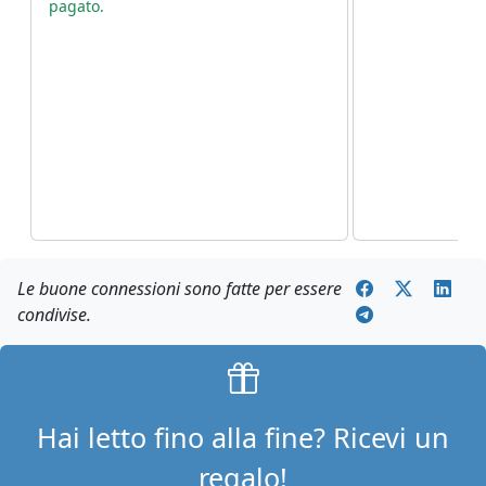
pagato.
coinquilino si
un booster c
abbastanza st
questo dispos
appartamento
completament
Grazie per ave
Le buone connessioni sono fatte per essere
condivise.
Hai letto fino alla fine? Ricevi un
regalo!