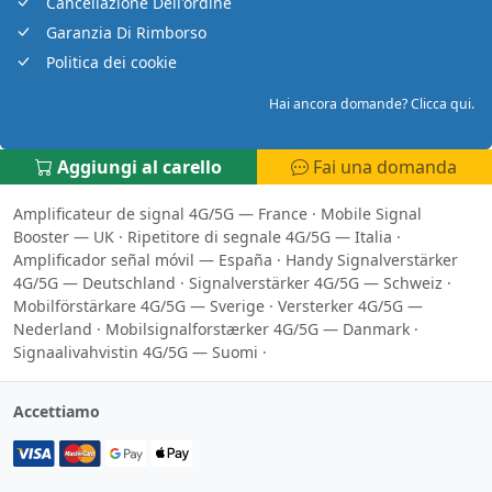
Cancellazione Dell'ordine
Garanzia Di Rimborso
Politica dei cookie
Hai ancora domande? Clicca qui.
Aggiungi al carello
Fai una domanda
Amplificateur de signal 4G/5G — France
·
Mobile Signal
Booster — UK
·
Ripetitore di segnale 4G/5G — Italia
·
Amplificador señal móvil — España
·
Handy Signalverstärker
4G/5G — Deutschland
·
Signalverstärker 4G/5G — Schweiz
·
Mobilförstärkare 4G/5G — Sverige
·
Versterker 4G/5G —
Nederland
·
Mobilsignalforstærker 4G/5G — Danmark
·
Signaalivahvistin 4G/5G — Suomi
·
Accettiamo