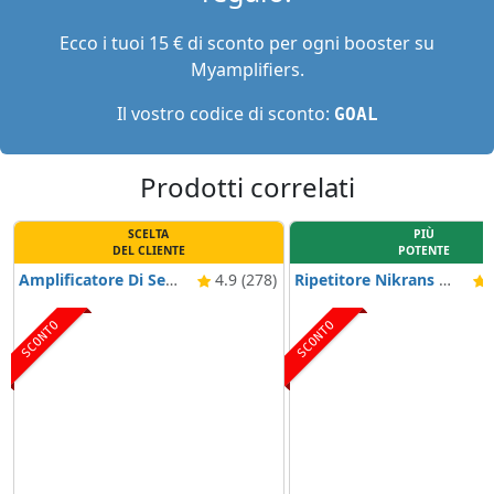
Ecco i tuoi 15 € di sconto per ogni booster su
Myamplifiers.
Il vostro codice di sconto:
GOAL
Prodotti correlati
SCELTA
PIÙ
DEL CLIENTE
POTENTE
Amplificatore Di Segnale Nikrans LCD-300GD
4.9 (278)
Ripetitore Nikrans NS-300-Smart
4
SCONTO
SCONTO