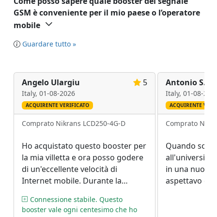
Come posso sapere quale booster del segnale
GSM è conveniente per il mio paese o l’operatore
mobile
Guardare tutto »
Angelo Ulargiu
5
Antonio S.
Italy,
01-08-2026
Italy,
01-08-202
ACQUIRENTE VERIFICATO
ACQUIRENTE VERI
Comprato Nikrans LCD250-4G-D
Comprato Nikr
Ho acquistato questo booster per
Quando sono 
la mia villetta e ora posso godere
all'università
di un'eccellente velocità di
in una nuova c
Internet mobile. Durante la
aspettavo di 
pandemia COVID-19 e i blocchi,
problemi di s
Connessione stabile. Questo
ho capito che non potevo più
nuovo appart
booster vale ogni centesimo che ho
sopportare tutti questi problemi.
successo. Quin