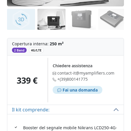
Copertura interna:
250 m²
‌
2 Band
4G/LTE
Chiedere assistenza
contact-it@myamplifiers.com
339 €
+(39)800141775
Fai una domanda
Il kit comprende:
Booster del segnale mobile Nikrans LCD250-4G-