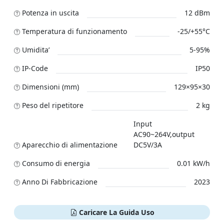
Potenza in uscita
12 dBm
Temperatura di funzionamento
-25/+55°C
Umidita’
5-95%
IP-Code
IP50
Dimensioni (mm)
129×95×30
Peso del ripetitore
2 kg
Input
AC90~264V,output
Aparecchio di alimentazione
DC5V/3A
Consumo di energia
0.01 kW/h
Anno Di Fabbricazione
2023
Caricare La Guida Uso