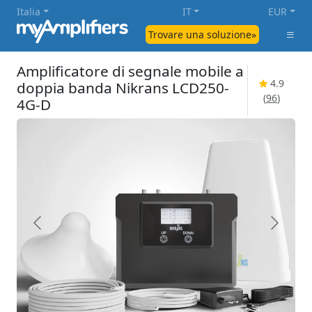
Italia
IT
EUR
Trovare una soluzione»
Amplificatore di segnale mobile a
4.9
doppia banda Nikrans LCD250-
(
96
)
4G-D