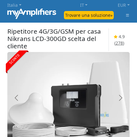
Italia
IT
EUR
Trovare una soluzione»
Ripetitore 4G/3G/GSM per casa
4.9
Nikrans LCD-300GD scelta del
(
278
)
cliente
SCONTO