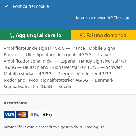
Politica dei cookie
Hai ancora domande? Clicca qui.
Aggiungi al carello
Fai una domanda
Amplificateur de signal 4G/5G — France
·
Mobile Signal
Booster — UK
·
Ripetitore di segnale 4G/5G — Italia
·
Amplificador señal móvil — España
·
Handy Signalverstärker
4G/5G — Deutschland
·
Signalverstärker 4G/5G — Schweiz
·
Mobilförstärkare 4G/5G — Sverige
·
Versterker 4G/5G —
Nederland
·
Mobilsignalforstærker 4G/5G — Danmark
·
Signaalivahvistin 4G/5G — Suomi
·
Accettiamo
Myamplifiers.com è posseduto e gestito da 7H Trading Ltd