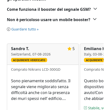
Come funziona il booster del segnale GSM?
Non è pericoloso usare un mobile booster?
Guardare tutto »
Sandro T.
5
Emiliano H.
Switzerland,
07-08-2026
Italy,
03-08-202
ACQUIRENTE VERIFICATO
ACQUIRENTE VERI
Comprato Nikrans LCD-300GD
Comprato Nikr
Sono pienamente soddisfatto. Il
Questo booster
segnale viene migliorato senza
dispositivo di
difficoltà anche con la presenza
avuto!Con così
dei muri spessi nell’ edificio.
che abbiamo n
Questo è un vantaggio enorme.
meno di quest
Stabile, veloc