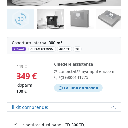
Copertura interna:
300 m²
‌
2 Band
CHIAMATE/GSM
4G/LTE
3G
Chiedere assistenza
449 €
contact-it@myamplifiers.com
349 €
+(39)800141775
Risparmi:
Fai una domanda
100 €
Il kit comprende:
ripetitore dual band LCD-300GD,