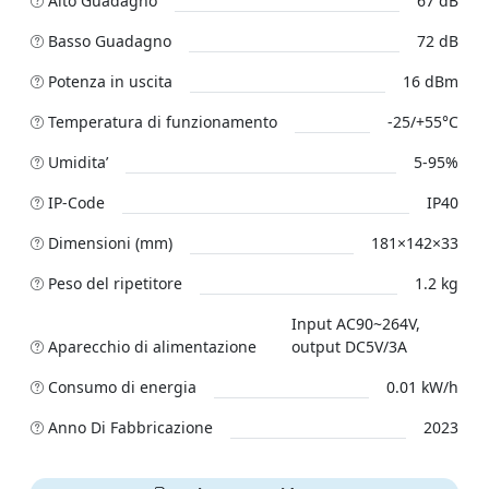
Alto Guadagno
67 dB
Basso Guadagno
72 dB
Potenza in uscita
16 dBm
Temperatura di funzionamento
-25/+55°C
Umidita’
5-95%
IP-Code
IP40
Dimensioni (mm)
181×142×33
Peso del ripetitore
1.2 kg
Input AC90~264V,
Aparecchio di alimentazione
output DC5V/3A
Consumo di energia
0.01 kW/h
Anno Di Fabbricazione
2023