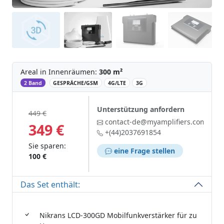
Areal in Innenräumen:
300 m²
‌
2 Band
GESPRÄCHE/GSM
4G/LTE
3G
Unterstützung anfordern
449 €
contact-de@myamplifiers.com
349 €
+(44)2037691854
Sie sparen:
eine Frage stellen
100 €
Das Set enthält:
Nikrans LCD-300GD Mobilfunkverstärker für zu