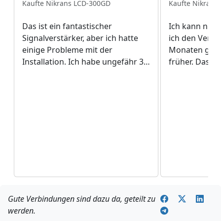
Kaufte Nikrans LCD-300GD
Kaufte Nikrans
Das ist ein fantastischer
Ich kann nich
Signalverstärker, aber ich hatte
ich den Verstä
einige Probleme mit der
Monaten geka
Installation. Ich habe ungefähr 30
früher. Das is
Minuten damit verbracht, eine
Gerät für die 
Außenantenne zu reparieren.
der Stadt wo
Dann bat ich meinen Bruder um
Familie zum B
Hilfe und wir konnten es
Netzverbindu
zusammen installieren. Und jetzt
verbessertes 
sehe ich, dass es wirklich alle
Lebensqualit
Anstrengungen wert ist. Das
besser.
Gerät funktioniert wirklich gut.
Gute Verbindungen sind dazu da, geteilt zu
werden.