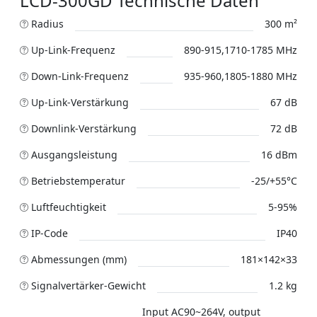
LCD-300GD Technische Daten
Radius
300 m²
Up-Link-Frequenz
890-915,1710-1785 MHz
Down-Link-Frequenz
935-960,1805-1880 MHz
Up-Link-Verstärkung
67 dB
Downlink-Verstärkung
72 dB
Ausgangsleistung
16 dBm
Betriebstemperatur
-25/+55°C
Luftfeuchtigkeit
5-95%
IP-Code
IP40
Abmessungen (mm)
181×142×33
Signalvertärker-Gewicht
1.2 kg
Input AC90~264V, output