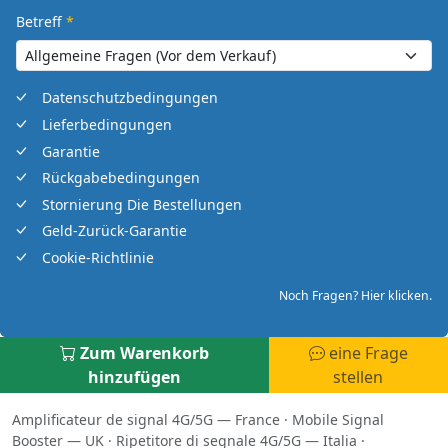
Betreff
*
Datenschutzbedingungen
Lieferbedingungen
Garantie
Rückgabebedingungen
Stornierung Die Bestellungen
Geld-Zurück-Garantie
Cookie-Richtlinie
Noch Fragen? Hier klicken.
Zum Warenkorb
eine Frage
hinzufügen
stellen
Amplificateur de signal 4G/5G — France
·
Mobile Signal
Booster — UK
·
Ripetitore di segnale 4G/5G — Italia
·