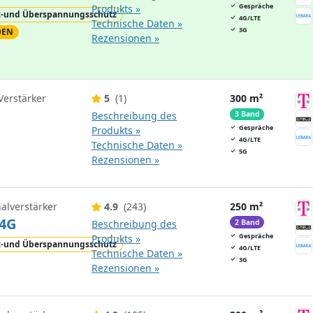
Gespräche
Produkts »
z-und Überspannungsschutz
4G/LTE
Technische Daten »
3G
DEN
Rezensionen »
Verstärker
5
(1)
300 m²
Beschreibung des
3 Band
Gespräche
Produkts »
4G/LTE
Technische Daten »
5G
Rezensionen »
nalverstärker
4.9
(243)
250 m²
4G
Beschreibung des
2 Band
Gespräche
Produkts »
z-und Überspannungsschutz
4G/LTE
Technische Daten »
3G
Rezensionen »