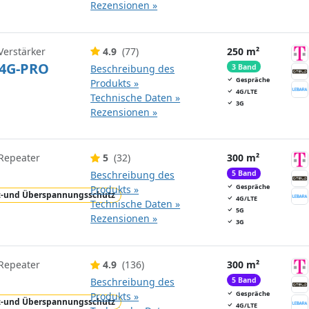
Rezensionen »
Verstärker
4.9
(77)
250 m²
4G-PRO
Beschreibung des
3 Band
Gespräche
Produkts »
4G/LTE
Technische Daten »
3G
Rezensionen »
 Repeater
5
(32)
300 m²
Beschreibung des
5 Band
Gespräche
Produkts »
z-und Überspannungsschutz
4G/LTE
Technische Daten »
5G
Rezensionen »
3G
 Repeater
4.9
(136)
300 m²
Beschreibung des
5 Band
Gespräche
Produkts »
z-und Überspannungsschutz
4G/LTE