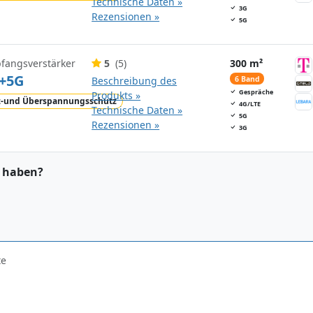
Technische Daten »
3G
Rezensionen »
5G
pfangsverstärker
5
(5)
300 m²
+5G
Beschreibung des
6 Band
Gespräche
Produkts »
z-und Überspannungsschutz
4G/LTE
Technische Daten »
5G
Rezensionen »
3G
t haben?
te