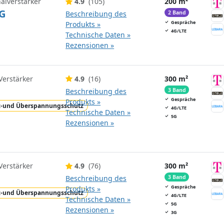
nalverstärker
4.9
(105)
200 m²
G
Beschreibung des
2 Band
Gespräche
Produkts »
4G/LTE
Technische Daten »
Rezensionen »
Verstärker
4.9
(16)
300 m²
Beschreibung des
3 Band
Gespräche
Produkts »
z-und Überspannungsschutz
4G/LTE
Technische Daten »
5G
Rezensionen »
Verstärker
4.9
(76)
300 m²
Beschreibung des
3 Band
Gespräche
Produkts »
z-und Überspannungsschutz
4G/LTE
Technische Daten »
5G
Rezensionen »
3G