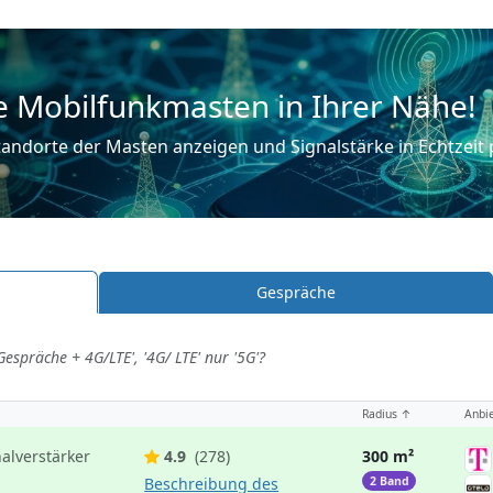
e Mobilfunkmasten in Ihrer Nähe!
andorte der Masten anzeigen und Signalstärke in Echtzeit 
Gespräche
espräche + 4G/LTE', '4G/ LTE' nur '5G'?
Radius ↑
Anbie
nalverstärker
4.9
(278)
300 m²
Beschreibung des
2 Band