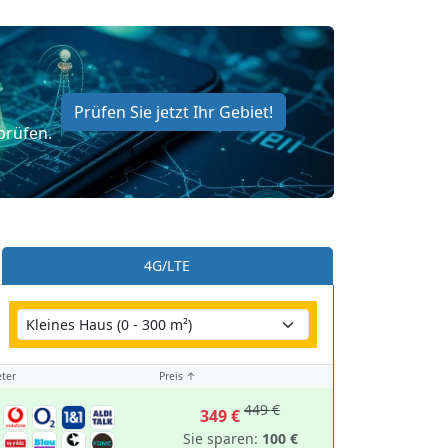
Prüfen Sie jetzt Ihr Gebiet!
prüfen.
4G/LTE
ter
Preis ↑
449 €
349 €
Sie sparen:
100 €