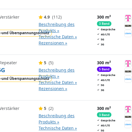
Verstärker
4.9
(112)
300 m²
Beschreibung des
3 Band
Gespräche
Produkts »
z-und Überspannungsschutz
4G/LTE
Technische Daten »
5G
Rezensionen »
3G
 Repeater
5
(5)
300 m²
5G
Beschreibung des
5 Band
Gespräche
Produkts »
z-und Überspannungsschutz
4G/LTE
Technische Daten »
5G
Rezensionen »
3G
Verstärker
5
(2)
300 m²
Beschreibung des
3 Band
Gespräche
Produkts »
4G/LTE
Technische Daten »
5G