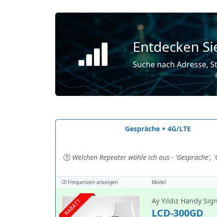
Entdecken Si
Suche nach Adresse, St
Gespräche + 4G/LTE
Welchen Repeater wähle ich aus - 'Gespräche', 'G
Frequenzen anzeigen
Model
Ay Yildiz Handy Sig
RABATT
LCD-300GD