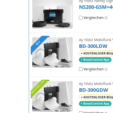
Ay Yildiz Handy Sig
NS200-GSM+4
Vergleichen
Ay Yildiz Mobilfunk 
NEU
BD-300LDW
+ KOSTENLOSER Blit
+ BoostControl App
Vergleichen
BESTSELLER
Ay Yildiz Mobilfunk 
BD-300GDW
+ KOSTENLOSER Blit
+ BoostControl App
Vergleichen