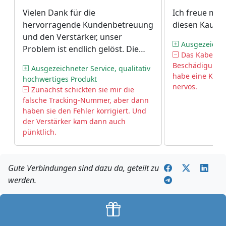
Vielen Dank für die
Ich freue mic
hervorragende Kundenbetreuung
diesen Kauf.
und den Verstärker, unser
Ausgezeichne
Problem ist endlich gelöst. Die
Das Kabel sie
Lieferung war schnell.
Beschädigungen
Ausgezeichneter Service, qualitativ
habe eine Katz
hochwertiges Produkt
nervös.
Zunächst schickten sie mir die
falsche Tracking-Nummer, aber dann
haben sie den Fehler korrigiert. Und
der Verstärker kam dann auch
pünktlich.
Gute Verbindungen sind dazu da, geteilt zu
werden.