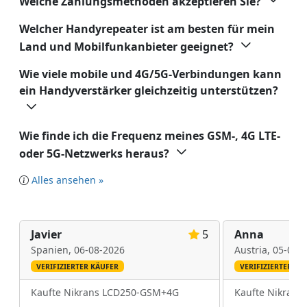
Welche Zahlungsmethoden akzeptieren Sie?
Welcher Handyrepeater ist am besten für mein
Land und Mobilfunkanbieter geeignet?
Wie viele mobile und 4G/5G-Verbindungen kann
ein Handyverstärker gleichzeitig unterstützen?
Wie finde ich die Frequenz meines GSM-, 4G LTE-
oder 5G-Netzwerks heraus?
Alles ansehen »
Javier
5
Anna
Spanien,
06-08-2026
Austria,
05-08-
VERIFIZIERTER KÄUFER
VERIFIZIERTER KÄ
Kaufte Nikrans LCD250-GSM+4G
Kaufte Nikran