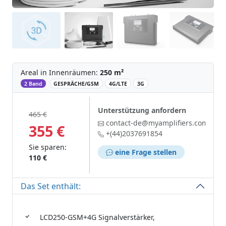
Areal in Innenräumen:
250 m²
‌
2 Band
GESPRÄCHE/GSM
4G/LTE
3G
Unterstützung anfordern
465 €
contact-de@myamplifiers.com
355 €
+(44)2037691854
Sie sparen:
eine Frage stellen
110 €
Das Set enthält:
LCD250-GSM+4G Signalverstärker,