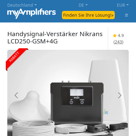
Deutschland
DE
EUR
Finden Sie Ihre Lösung!»
Handysignal-Verstärker Nikrans
4.9
LCD250-GSM+4G
(
243
)
RABATT