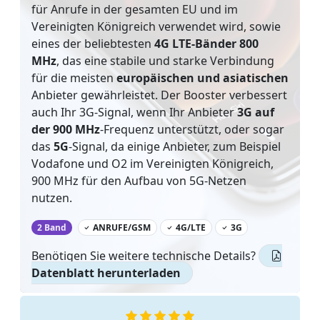
für Anrufe in der gesamten EU und im
Vereinigten Königreich verwendet wird, sowie
eines der beliebtesten
4G LTE-Bänder 800
MHz
, das eine stabile und starke Verbindung
für die meisten
europäischen und asiatischen
Anbieter gewährleistet. Der Booster verbessert
auch Ihr 3G-Signal, wenn Ihr Anbieter
3G auf
der 900 MHz
-Frequenz unterstützt, oder sogar
das
5G
-Signal, da einige Anbieter, zum Beispiel
Vodafone und O2 im Vereinigten Königreich,
900 MHz für den Aufbau von 5G-Netzen
nutzen.
‌
2 Band
ANRUFE/GSM
4G/LTE
3G
Benötigen Sie weitere technische Details?
Datenblatt herunterladen