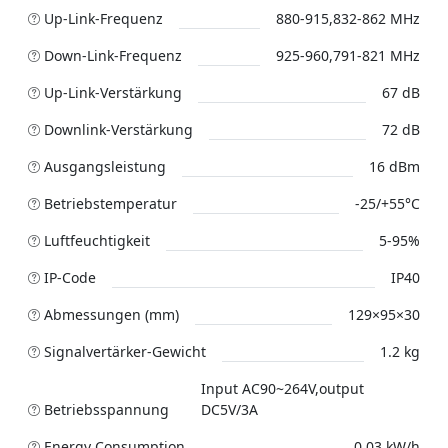
Up-Link-Frequenz
880-915,832-862 MHz
Down-Link-Frequenz
925-960,791-821 MHz
Up-Link-Verstärkung
67 dB
Downlink-Verstärkung
72 dB
Ausgangsleistung
16 dBm
Betriebstemperatur
-25/+55°C
Luftfeuchtigkeit
5-95%
IP-Code
IP40
Abmessungen (mm)
129×95×30
Signalvertärker-Gewicht
1.2 kg
Input AC90~264V,output
Betriebsspannung
DC5V/3A
Energy Consumption
0.03 kW/h