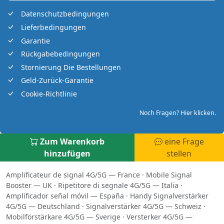
Datenschutzbedingungen
Lieferbedingungen
Garantie
Rückgabebedingungen
Stornierung Die Bestellungen
Geld-Zurück-Garantie
Cookie-Richtlinie
Noch Fragen? Hier klicken.
Zum Warenkorb
eine Frage
hinzufügen
stellen
Amplificateur de signal 4G/5G — France
·
Mobile Signal
Booster — UK
·
Ripetitore di segnale 4G/5G — Italia
·
Amplificador señal móvil — España
·
Handy Signalverstärker
4G/5G — Deutschland
·
Signalverstärker 4G/5G — Schweiz
·
Mobilförstärkare 4G/5G — Sverige
·
Versterker 4G/5G —