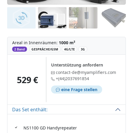
Areal in Innenräumen:
1000 m²
‌
2 Band
GESPRÄCHE/GSM
4G/LTE
3G
Unterstützung anfordern
contact-de@myamplifiers.com
529 €
+(44)2037691854
eine Frage stellen
Das Set enthält:
NS1100 GD Handyrepeater