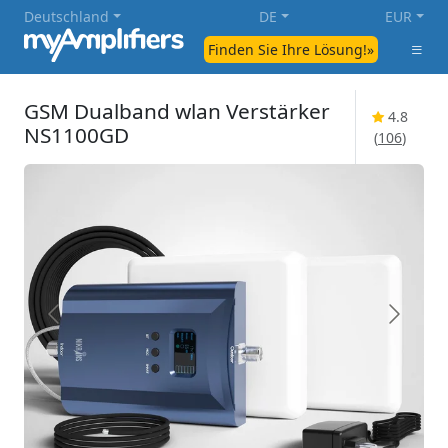
Deutschland
DE
EUR
Finden Sie Ihre Lösung!»
GSM Dualband wlan Verstärker
4.8
NS1100GD
(
106
)