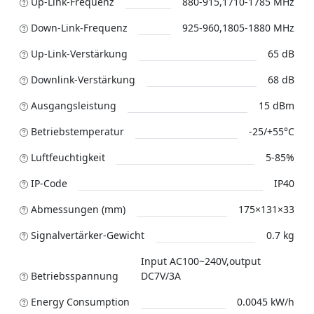
Up-Link-Frequenz
880-915,1710-1785 MHz
Down-Link-Frequenz
925-960,1805-1880 MHz
Up-Link-Verstärkung
65 dB
Downlink-Verstärkung
68 dB
Ausgangsleistung
15 dBm
Betriebstemperatur
-25/+55°C
Luftfeuchtigkeit
5-85%
IP-Code
IP40
Abmessungen (mm)
175×131×33
Signalvertärker-Gewicht
0.7 kg
Input AC100~240V,output
Betriebsspannung
DC7V/3A
Energy Consumption
0.0045 kW/h