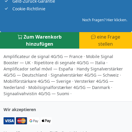
Geld-Zurück-Garantie
Cookie-Richtlinie
Noch Fragen? Hier klicken.
Zum Warenkorb
eine Frage
hinzufügen
stellen
Amplificateur de signal 4G/5G — France
·
Mobile Signal
Booster — UK
·
Ripetitore di segnale 4G/5G — Italia
·
Amplificador señal móvil — España
·
Handy Signalverstärker
4G/5G — Deutschland
·
Signalverstärker 4G/5G — Schweiz
·
Mobilförstärkare 4G/5G — Sverige
·
Versterker 4G/5G —
Nederland
·
Mobilsignalforstærker 4G/5G — Danmark
·
Signaalivahvistin 4G/5G — Suomi
·
Wir akzeptieren