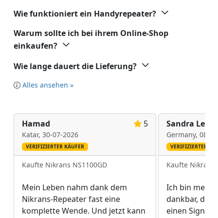
Wie funktioniert ein Handyrepeater?
Warum sollte ich bei ihrem Online-Shop
einkaufen?
Wie lange dauert die Lieferung?
Alles ansehen »
Hamad
5
Sandra Lehm
Katar,
30-07-2026
Germany,
08-07
VERIFIZIERTER KÄUFER
VERIFIZIERTER KÄ
Kaufte Nikrans NS1100GD
Kaufte Nikrans
Mein Leben nahm dank dem
Ich bin mein
Nikrans-Repeater fast eine
dankbar, der 
komplette Wende. Und jetzt kann
einen Signalv