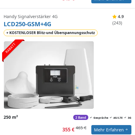
Handy Signalverstärker 4G
4.9
LCD250-GSM+4G
(243)
+ KOSTENLOSER Blitz-und Überspannungsschutz
RABATT
250 m²
2 Band
Gespräche
4G/LTE
3G
465 €
355 €
Mehr Erfahren