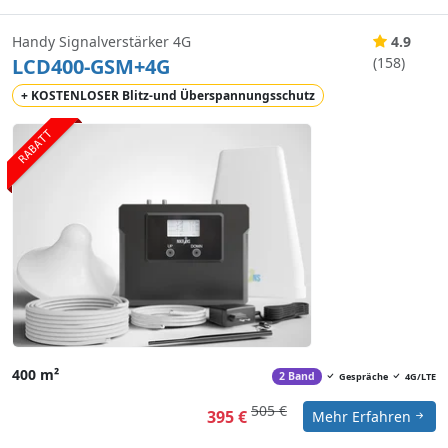
Handy Signalverstärker 4G
4.9
LCD400-GSM+4G
(158)
+ KOSTENLOSER Blitz-und Überspannungsschutz
RABATT
400 m²
2 Band
Gespräche
4G/LTE
505 €
395 €
Mehr Erfahren