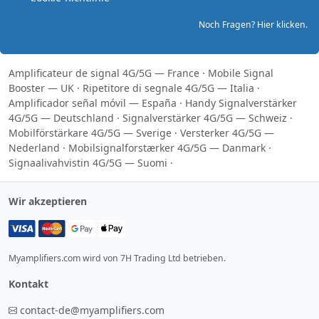
Noch Fragen? Hier klicken.
Amplificateur de signal 4G/5G — France
·
Mobile Signal
Booster — UK
·
Ripetitore di segnale 4G/5G — Italia
·
Amplificador señal móvil — España
·
Handy Signalverstärker
4G/5G — Deutschland
·
Signalverstärker 4G/5G — Schweiz
·
Mobilförstärkare 4G/5G — Sverige
·
Versterker 4G/5G —
Nederland
·
Mobilsignalforstærker 4G/5G — Danmark
·
Signaalivahvistin 4G/5G — Suomi
·
Wir akzeptieren
Myamplifiers.com wird von 7H Trading Ltd betrieben.
Kontakt
contact-de@myamplifiers.com