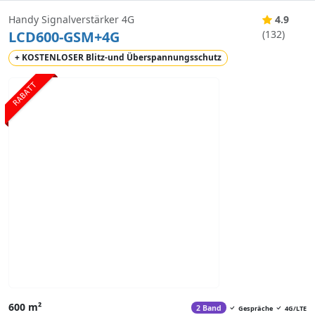
Handy Signalverstärker 4G
4.9
LCD600-GSM+4G
(132)
+ KOSTENLOSER Blitz-und Überspannungsschutz
RABATT
600 m²
2 Band
Gespräche
4G/LTE