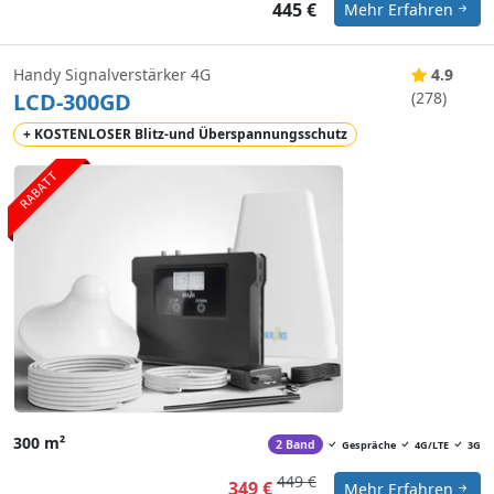
445 €
Mehr Erfahren
Handy Signalverstärker 4G
4.9
LCD-300GD
(278)
+ KOSTENLOSER Blitz-und Überspannungsschutz
RABATT
300 m²
2 Band
Gespräche
4G/LTE
3G
449 €
349 €
Mehr Erfahren