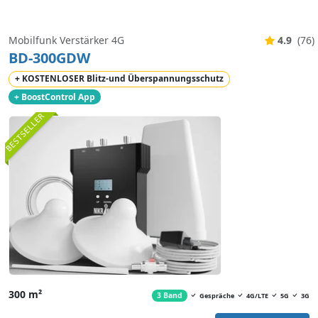
Mobilfunk Verstärker 4G
4.9
(76)
BD-300GDW
+ KOSTENLOSER Blitz-und Überspannungsschutz
+ BoostControl App
BESTSELLER
300 m²
3 Band
Gespräche
4G/LTE
5G
3G