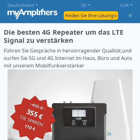
Deutschland
DE
EUR
Finden Sie Ihre Lösung!»
Die besten 4G Repeater um das LTE
Signal zu verstärken
Führen Sie Gespräche in hervorragender Qualität,und
surfen Sie 5G und 4G Internet im Haus, Büro und Auto
mit unserem Mobilfunkverstärker
465 €
355 €
SIE SPAREN:
110 €