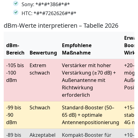
Sony: *#*#*386#*#*
HTC: *#*#7262626#*#*
dBm-Werte interpretieren – Tabelle 2026
Erwar
dBm-
Empfohlene
Boost
Bereich
Bewertung
Maßnahme
Wirk
-105 bis
Extrem
Verstärker mit hoher
+20–4
-100
schwach
Verstärkung (≥70 dB) +
mögli
dBm
Außenantenne mit
Auße
Richtwirkung
Positi
erforderlich
-99 bis
Schwach
Standard-Booster (50–
+15–3
-90
65 dB) + optimale
stabil
dBm
Antennenpositionierung
4G mö
-89 bis
Akzeptabel
Kompakt-Booster für
+10–2