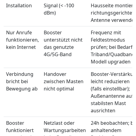
Installation
Signal (< -100
Hausseite montiere
dBm)
richtungsgerichtet
Antenne verwende
Nur Anrufe
Booster
Frequenz mit
funktionieren,
unterstützt nicht
Feldtestmodus
kein Internet
das genutzte
prüfen; bei Bedarf 
4G/5G-Band
Triband/Quadband
Modell upgraden
Verbindung
Handover
Booster-Verstärku
bricht bei
zwischen Masten
leicht reduzieren
Bewegung ab
nicht optimal
(falls einstellbar);
Außenantenne auf
stabilsten Mast
ausrichten
Booster
Netzlast oder
24h beobachten; be
funktioniert
Wartungsarbeiten
anhaltendem