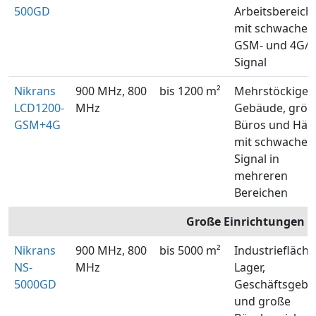
500GD
Arbeitsbereich
mit schwache
GSM- und 4G/5
Signal
Nikrans
900 MHz, 800
bis 1200 m²
Mehrstöckige
LCD1200-
MHz
Gebäude, größ
GSM+4G
Büros und Häu
mit schwache
Signal in
mehreren
Bereichen
Große Einrichtungen
Nikrans
900 MHz, 800
bis 5000 m²
Industriefläche
NS-
MHz
Lager,
5000GD
Geschäftsgeb
und große