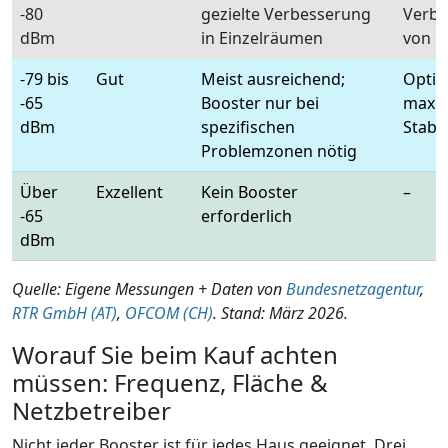
-80
gezielte Verbesserung
Verbe
dBm
in Einzelräumen
von D
-79 bis
Gut
Meist ausreichend;
Optio
-65
Booster nur bei
maxi
dBm
spezifischen
Stabil
Problemzonen nötig
Über
Exzellent
Kein Booster
–
-65
erforderlich
dBm
Quelle: Eigene Messungen + Daten von
Bundesnetzagentur
,
RTR GmbH (AT)
,
OFCOM (CH)
. Stand: März 2026.
Worauf Sie beim Kauf achten
müssen: Frequenz, Fläche &
Netzbetreiber
Nicht jeder Booster ist für jedes Haus geeignet. Drei