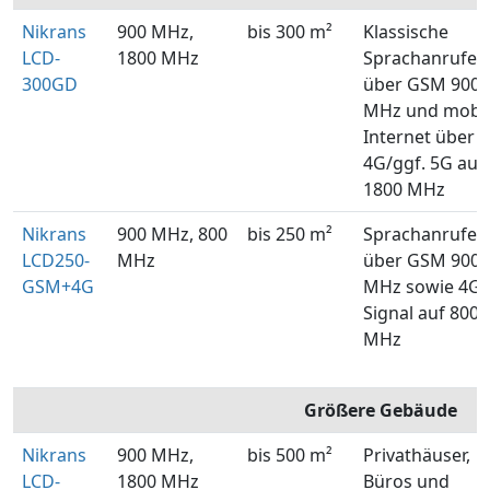
Nikrans
900 MHz,
bis 300 m²
Klassische
LCD-
1800 MHz
Sprachanrufe
300GD
über GSM 900
MHz und mobil
Internet über
4G/ggf. 5G auf
1800 MHz
Nikrans
900 MHz, 800
bis 250 m²
Sprachanrufe
LCD250-
MHz
über GSM 900
GSM+4G
MHz sowie 4G-
Signal auf 800
MHz
Größere Gebäude
Nikrans
900 MHz,
bis 500 m²
Privathäuser,
LCD-
1800 MHz
Büros und