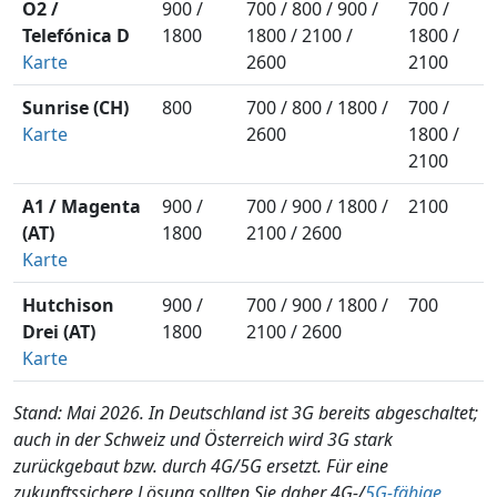
O2 /
900 /
700 / 800 / 900 /
700 /
Telefónica D
1800
1800 / 2100 /
1800 /
Karte
2600
2100
Sunrise (CH)
800
700 / 800 / 1800 /
700 /
Karte
2600
1800 /
2100
A1 / Magenta
900 /
700 / 900 / 1800 /
2100
(AT)
1800
2100 / 2600
Karte
Hutchison
900 /
700 / 900 / 1800 /
700
Drei (AT)
1800
2100 / 2600
Karte
Stand: Mai 2026. In Deutschland ist 3G bereits abgeschaltet;
auch in der Schweiz und Österreich wird 3G stark
zurückgebaut bzw. durch 4G/5G ersetzt. Für eine
zukunftssichere Lösung sollten Sie daher 4G-/
5G-fähige