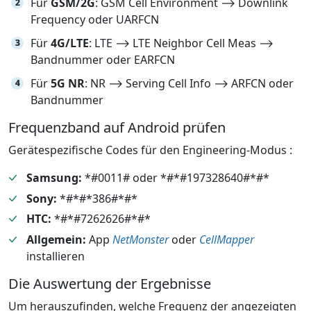
Für
GSM/2G
: GSM Cell Environment ⟶ Downlink
Frequency oder UARFCN
Für
4G/LTE
: LTE ⟶ LTE Neighbor Cell Meas ⟶
Bandnummer oder EARFCN
Für
5G NR
: NR ⟶ Serving Cell Info ⟶ ARFCN oder
Bandnummer
Frequenzband auf Android prüfen
Gerätespezifische Codes für den Engineering-Modus :
Samsung:
*#0011# oder *#*#197328640#*#*
Sony:
*#*#*386#*#*
HTC:
*#*#7262626#*#*
Allgemein:
App
NetMonster
oder
CellMapper
installieren
Die Auswertung der Ergebnisse
Um herauszufinden, welche Frequenz der angezeigten