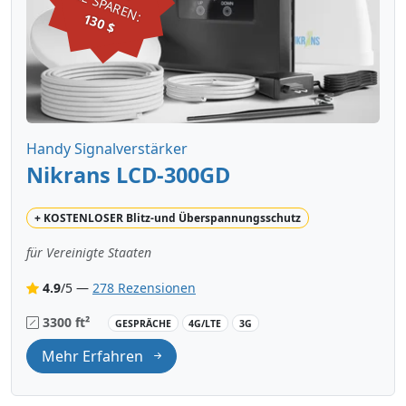
SIE SPAREN:
130 $
Handy Signalverstärker
Nikrans LCD-300GD
+
KOSTENLOSER
Blitz-und Überspannungsschutz
für Vereinigte Staaten
4.9
/5 —
278 Rezensionen
3300 ft²
GESPRÄCHE
4G/LTE
3G
Mehr Erfahren