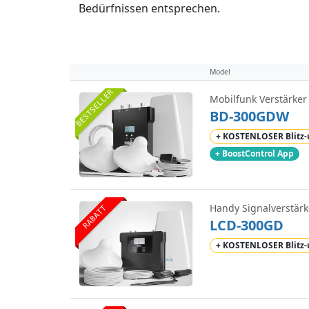
Bedürfnissen entsprechen.
Model
BESTSELLER
Mobilfunk Verstärker
BD-300GDW
+ KOSTENLOSER Blitz
+ BoostControl App
Handy Signalverstärk
RABATT
LCD-300GD
+ KOSTENLOSER Blitz