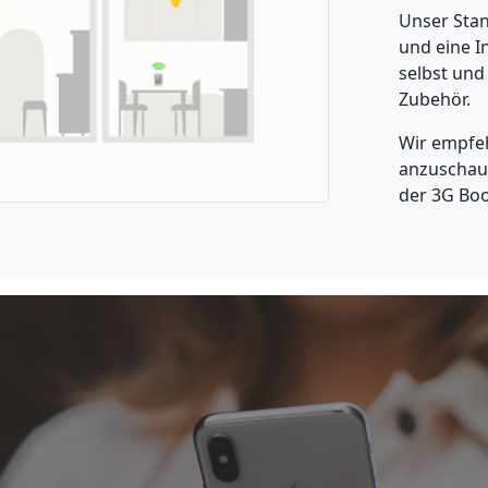
Unser Stan
und eine I
selbst und 
Zubehör.
Wir empfeh
anzuschau
der 3G Boo