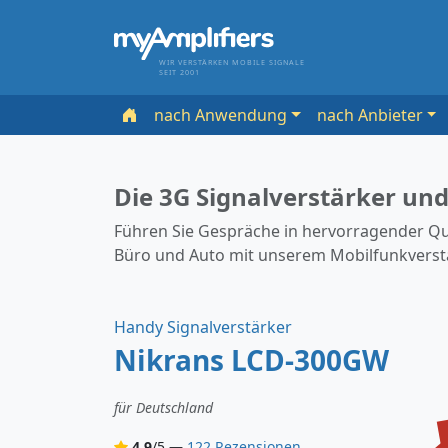
WIR VERSTÄRKEN MOBILE SIGNALE
SEIT 2001
nach Anwendung
nach Anbieter
Die 3G Signalverstärker un
Führen Sie Gespräche in hervorragender Qua
Büro und Auto mit unserem Mobilfunkverst
Handy Signalverstärker
Nikrans LCD-300GW
für Deutschland
4.9
/5 —
122 Rezensionen