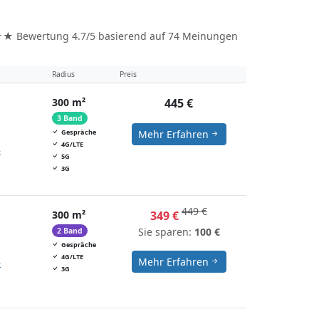
 Bewertung
4.7/5
basierend auf
74
Meinungen
Radius
Preis
300 m²
445 €
3 Band
Gespräche
Mehr Erfahren
4G/LTE
»
5G
3G
449 €
300 m²
349 €
Sie sparen:
100 €
2 Band
Gespräche
4G/LTE
Mehr Erfahren
»
3G