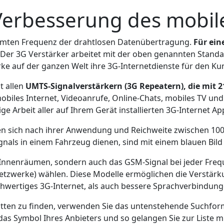
Verbesserung des mobil
timmten Frequenz der drahtlosen Datenübertragung.
Für ei
Der 3G Verstärker arbeitet mit der oben genannten Standa
e auf der ganzen Welt ihre 3G-Internetdienste für den Kun
t allen
UMTS-Signalverstärkern (3G Repeatern), die mit 
mobiles Internet, Videoanrufe, Online-Chats, mobiles TV un
ge Arbeit aller auf Ihrem Gerät installierten 3G-Internet Ap
en sich nach ihrer Anwendung und Reichweite zwischen 100 
als in einem Fahrzeug dienen, sind mit einem blauen Bild
n Innenräumen, sondern auch das GSM-Signal bei jeder Freq
Netzwerke) wählen. Diese Modelle ermöglichen die Verstä
chwertiges 3G-Internet, als auch bessere Sprachverbindung
tten zu finden, verwenden Sie das untenstehende Suchform
das Symbol Ihres Anbieters und so gelangen Sie zur Liste m