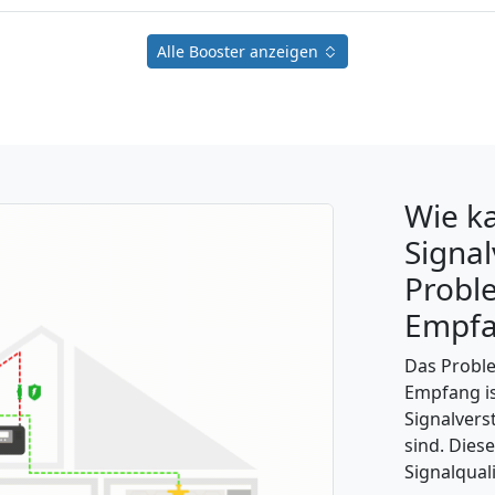
Alle Booster anzeigen
Wie k
Signal
Probl
Empfa
Das Probl
Empfang is
Signalvers
sind. Dies
Signalquali