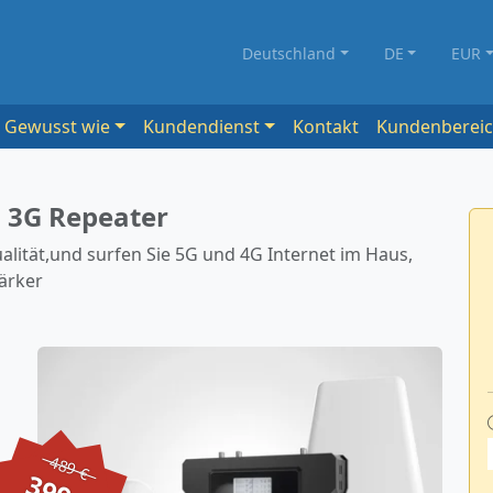
Deutschland
DE
EUR
Gewusst wie
Kundendienst
Kontakt
Kundenberei
d 3G Repeater
lität,und surfen Sie 5G und 4G Internet im Haus,
ärker
489 €