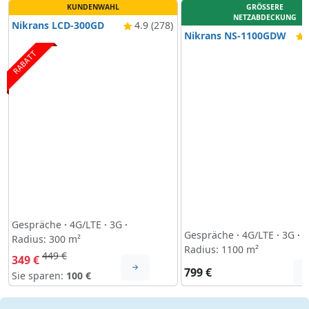
KUNDENWAHL
GRÖSSERE
NETZABDECKUNG
Nikrans LCD-300GD
4.9 (278)
Nikrans NS-1100GDW
4
RABATT
Gespräche
·
4G/LTE
·
3G
·
Gespräche
·
4G/LTE
·
3G
·
Radius: 300 m²
Radius: 1100 m²
449 €
349 €
799 €
Sie sparen:
100 €