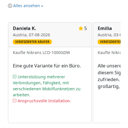
Alles ansehen »
Daniela K.
5
Emilia
Austria,
07-08-2026
Austria,
03-08-
VERIFIZIERTER KÄUFER
VERIFIZIERTER KÄ
Kaufte Nikrans LCD-1000GDW
Kaufte Nikran
Eine gute Variante für ein Büro.
Alle unsere Mi
diesem Signal
Unterstützung mehrerer
zufrieden. Es i
Verbindungen, Fähigkeit, mit
großartig, das
verschiedenen Mobilfunknetzen zu
Signale vieler
arbeiten.
gleichzeitig z
Anspruchsvolle Installation.