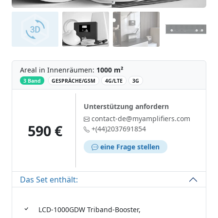
Areal in Innenräumen:
1000 m²
‌
3 Band
GESPRÄCHE/GSM
4G/LTE
3G
Unterstützung anfordern
contact-de@myamplifiers.com
590 €
+(44)2037691854
eine Frage stellen
Das Set enthält:
LCD-1000GDW Triband-Booster,