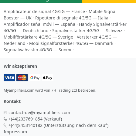
Amplificateur de signal 4G/5G — France
·
Mobile Signal
Booster — UK
·
Ripetitore di segnale 4G/5G — Italia
·
Amplificador señal móvil — España
·
Handy Signalverstärker
4G/5G — Deutschland
·
Signalverstärker 4G/5G — Schweiz
·
Mobilförstärkare 4G/5G — Sverige
·
Versterker 4G/5G —
Nederland
·
Mobilsignalforstærker 4G/5G — Danmark
·
Signaalivahvistin 4G/5G — Suomi
·
Wir akzeptieren
Myamplifiers.com wird von 7H Trading Ltd betrieben.
Kontakt
contact-de@myamplifiers.com
+(44)2037691854
(Verkauf)
+(44)8453140182
(Unterstützung nach dem Kauf)
Impressum