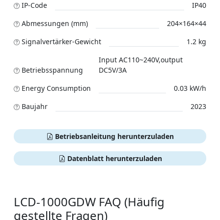
IP-Code
IP40
Abmessungen (mm)
204×164×44
Signalvertärker-Gewicht
1.2 kg
Input AC110~240V,output
Betriebsspannung
DC5V/3A
Energy Consumption
0.03 kW/h
Baujahr
2023
Betriebsanleitung herunterzuladen
Datenblatt herunterzuladen
LCD-1000GDW FAQ (Häufig
gestellte Fragen)