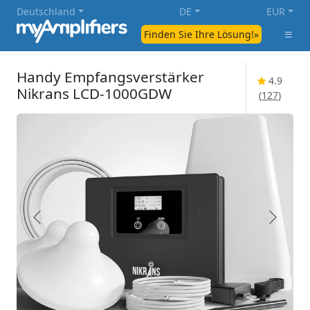
Deutschland
DE
EUR
Finden Sie Ihre Lösung!»
Handy Empfangsverstärker
4.9
Nikrans LCD-1000GDW
(
127
)