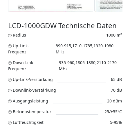
LCD-1000GDW Technische Daten
Radius
1000 m²
Up-Link-
890-915,1710-1785,1920-1980
Frequenz
MHz
Down-Link-
935-960,1805-1880,2110-2170
Frequenz
MHz
Up-Link-Verstärkung
65 dB
Downlink-Verstärkung
70 dB
Ausgangsleistung
20 dBm
Betriebstemperatur
-25/+55°C
Luftfeuchtigkeit
5-95%