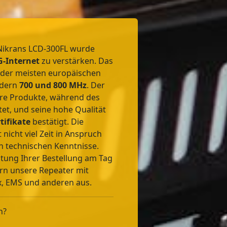
Nikrans LCD-300FL wurde
G-Internet
zu verstärken. Das
l der meisten europäischen
ndern
700 und 800 MHz
. Der
ere Produkte, während des
et, und seine hohe Qualität
tifikate
bestätigt. Die
t nicht viel Zeit in Anspruch
en technischen Kenntnisse.
tung Ihrer Bestellung am Tag
ern unsere Repeater mit
, EMS und anderen aus.
n?