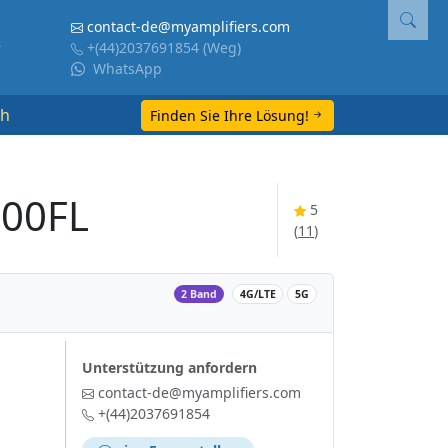
contact-de@myamplifiers.com
+(44)2037691854
(Weg)
WhatsApp
ch
Finden Sie Ihre Lösung!
300FL
5
(
11
)
‌
2 Band
4G/LTE
5G
Unterstützung anfordern
contact-de@myamplifiers.com
+(44)2037691854