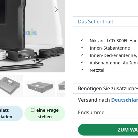
Das Set enthält:
Nikrans LCD-300FL Hand
Innen-Stabantenne
Innen-Deckenantenne, 
Außenantenne, Außenk
Netzteil
Benötigen Sie zusätzlich
Versand nach
Deutschla
latt
eine Frage
Endsumme
uladen
stellen
ZUM WA