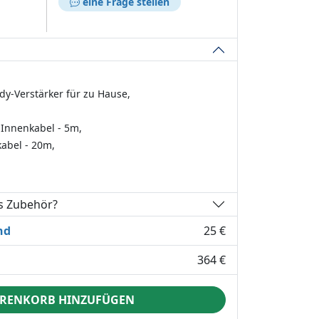
eine Frage stellen
y-Verstärker für zu Hause,
Innenkabel - 5m,
abel - 20m,
es Zubehör?
nd
25 €
364 €
RENKORB HINZUFÜGEN