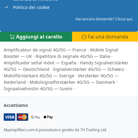
Politica dei cookie
Hai ancora domande? Clicca qui.
Aggiungi al carello
Fai una domanda
Amplificateur de signal 4G/5G — France
·
Mobile Signal
Booster — UK
·
Ripetitore di segnale 4G/5G — Italia
·
Amplificador señal móvil — España
·
Handy Signalverstärker
4G/5G — Deutschland
·
Signalverstärker 4G/5G — Schweiz
·
Mobilförstärkare 4G/5G — Sverige
·
Versterker 4G/5G —
Nederland
·
Mobilsignalforstærker 4G/5G — Danmark
·
Signaalivahvistin 4G/5G — Suomi
·
Accettiamo
Myamplifiers.com è posseduto e gestito da 7H Trading Ltd