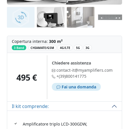
Copertura interna:
300 m²
‌
3 Band
CHIAMATE/GSM
4G/LTE
5G
3G
Chiedere assistenza
contact-it@myamplifiers.com
495 €
+(39)800141775
Fai una domanda
Il kit comprende:
Amplificatore triplo LCD-300GDW,