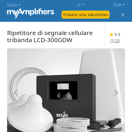
Italia
IT
EUR
Trovare una soluzione»
Ripetitore di segnale cellulare
4.9
tribanda LCD-300GDW
(
112
)