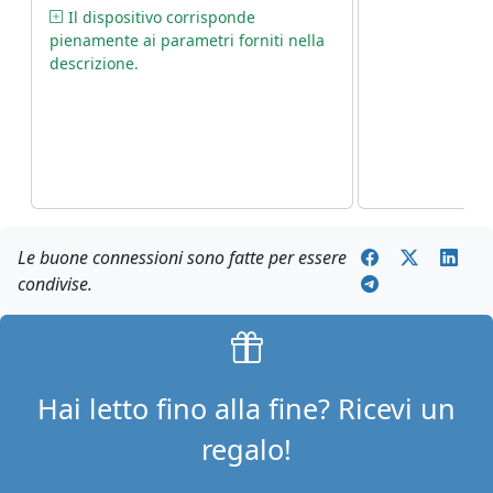
interruzioni.
esterno più f
Il dispositivo corrisponde
l'antenna e ho
pienamente ai parametri forniti nella
cavo all'inter
descrizione.
installato que
seguendo tutte
ottenuto 4-5 
parte della ca
risparmiato mo
ho risolto i m
copertura in c
Le buone connessioni sono fatte per essere
condivise.
Hai letto fino alla fine? Ricevi un
regalo!