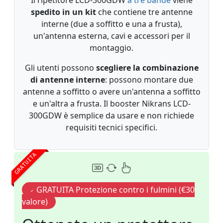
Il ripetitore LCD-300GDW
a tre bande
viene
spedito in un kit
che contiene tre antenne
interne (due a soffitto e una a frusta),
un'antenna esterna, cavi e accessori per il
montaggio.
Gli utenti possono
scegliere la combinazione
di antenne interne
: possono montare due
antenne a soffitto o avere un'antenna a soffitto
e un'altra a frusta. Il booster Nikrans LCD-
300GDW è semplice da usare e non richiede
requisiti tecnici specifici.
GRATUITA
GRATUITA Protezione contro i fulmini (€30
valore)