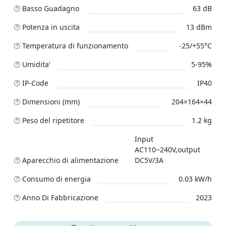
Basso Guadagno
63 dB
Potenza in uscita
13 dBm
Temperatura di funzionamento
-25/+55°C
Umidita’
5-95%
IP-Code
IP40
Dimensioni (mm)
204×164×44
Peso del ripetitore
1.2 kg
Input
AC110~240V,output
Aparecchio di alimentazione
DC5V/3A
Consumo di energia
0.03 kW/h
Anno Di Fabbricazione
2023