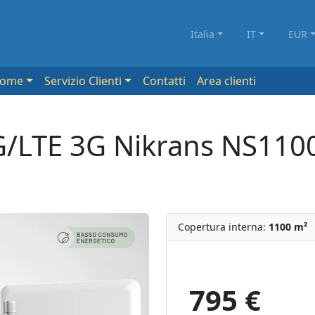
Italia
IT
EUR
Come
Servizio Clienti
Contatti
Area clienti
G/LTE 3G Nikrans NS11
Copertura interna:
1100 m²
795 €