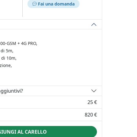
Fai una domanda
100-GSM + 4G PRO,
 di 5m,
 di 10m,
zione,
ggiuntivi?
25 €
820 €
IUNGI AL CARELLO