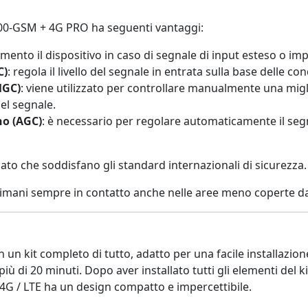
00-GSM + 4G PRO ha seguenti vantaggi:
ento il dispositivo in caso di segnale di input esteso o im
C)
: regola il livello del segnale in entrata sulla base delle co
MGC)
: viene utilizzato per controllare manualmente una migl
el segnale.
no (AGC)
: è necessario per regolare automaticamente il seg
to che soddisfano gli standard internazionali di sicurezza.
imani sempre in contatto anche nelle aree meno coperte dai
n kit completo di tutto, adatto per una facile installazione 
ù di 20 minuti. Dopo aver installato tutti gli elementi del k
4G / LTE ha un design compatto e impercettibile.