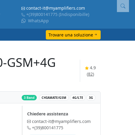
contact-it@myamplifiers.com
+(39)800141775
(Indisponibille)
WhatsApp
Trovare una soluzione
00-GSM+4G
4.9
(
82
)
‌
3 Band
CHIAMATE/GSM
4G/LTE
3G
Chiedere assistenza
contact-it@myamplifiers.com
+(39)800141775