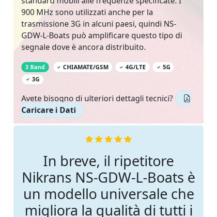
standard mobili alle frequenze specificate. I
900 MHz sono utilizzati anche per la
trasmissione 3G in alcuni paesi, quindi NS-
GDW-L-Boats può amplificare questo tipo di
segnale dove è ancora distribuito.
‌
3 Band
CHIAMATE/GSM
4G/LTE
5G
3G
Avete bisogno di ulteriori dettagli tecnici?
Caricare i Dati
In breve, il ripetitore
Nikrans NS-GDW-L-Boats è
un modello universale che
migliora la qualità di tutti i