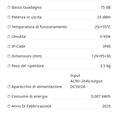
Basso Guadagno
75 dB
Potenza in uscita
23 dBm
Temperatura di funzionamento
-25/+55°C
Umidita’
5-95%
IP-Code
IP40
Dimensioni (mm)
129×95×30
Peso del ripetitore
3.5 kg
Input
AC90~264V,output
Aparecchio di alimentazione
DC5V/2A
Consumo di energia
0.007 kW/h
Anno Di Fabbricazione
2023