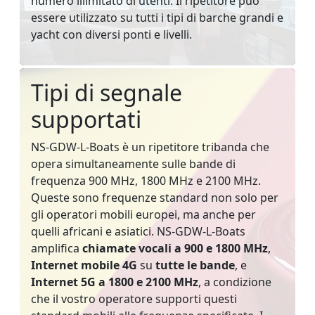
numero illimitato di utenti. Il ripetitore può
essere utilizzato su tutti i tipi di barche grandi e
yacht con diversi ponti e livelli.
Tipi di segnale
supportati
NS-GDW-L-Boats è un ripetitore tribanda che
opera simultaneamente sulle bande di
frequenza 900 MHz, 1800 MHz e 2100 MHz.
Queste sono frequenze standard non solo per
gli operatori mobili europei, ma anche per
quelli africani e asiatici. NS-GDW-L-Boats
amplifica
chiamate vocali a 900 e 1800 MHz
,
Internet mobile 4G
su
tutte le bande
, e
Internet 5G a 1800 e 2100 MHz
, a condizione
che il vostro operatore supporti questi