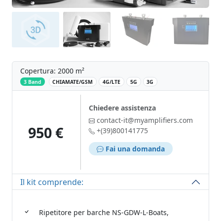
Copertura: 2000 m²
‌
3 Band
CHIAMATE/GSM
4G/LTE
5G
3G
Chiedere assistenza
contact-it@myamplifiers.com
950 €
+(39)800141775
Fai una domanda
Il kit comprende:
Ripetitore per barche NS-GDW-L-Boats,