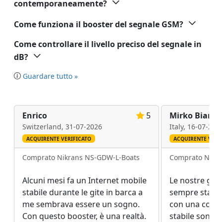
contemporaneamente?
Come funziona il booster del segnale GSM?
Come controllare il livello preciso del segnale in
dB?
Guardare tutto »
Enrico
5
Mirko Bianch
Switzerland,
31-07-2026
Italy,
16-07-202
ACQUIRENTE VERIFICATO
ACQUIRENTE VERI
Comprato Nikrans NS-GDW-L-Boats
Comprato Nikr
Alcuni mesi fa un Internet mobile
Le nostre gite
stabile durante le gite in barca a
sempre state 
me sembrava essere un sogno.
con una conn
Con questo booster, è una realtà.
stabile sono 