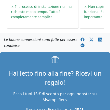
meglio.
Il processo di installazione non ha
Non capisco 
richiesto molto tempo. Tutto è
funziona. E que
completamente semplice.
importante.
Le buone connessioni sono fatte per essere
condivise.
Hai letto fino alla fine? Ricevi un
regalo!
Ecco i tuoi 15 € di sconto per ogni booster su
Myamplifiers.
Il vostro codice di sconto:
GOAL