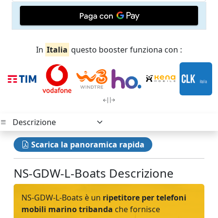
In
Italia
questo booster funziona con :
Scarica la panoramica rapida
NS-GDW-L-Boats Descrizione
NS-GDW-L-Boats è un
ripetitore per telefoni
mobili marino tribanda
che fornisce