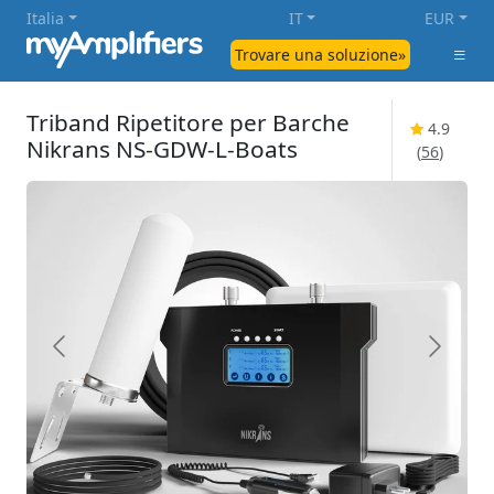
Italia
IT
EUR
Trovare una soluzione»
Triband Ripetitore per Barche
4.9
Nikrans NS-GDW-L-Boats
(
56
)