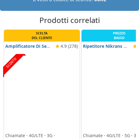
Prodotti correlati
SCELTA
PREZZO
DEL CLIENTE
BASSO
Amplificatore Di Segnale Nikrans LCD-300GD
4.9 (278)
Ripetitore Nikrans NS-Smart-Boats
4
SCONTO
Chiamate
·
4G/LTE
·
3G
·
Chiamate
·
4G/LTE
·
5G
·
3