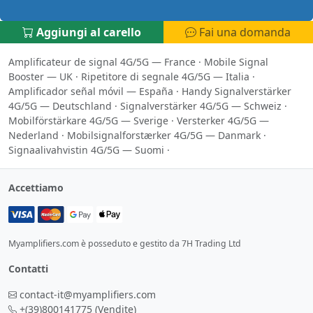
Aggiungi al carello
Fai una domanda
Amplificateur de signal 4G/5G — France
·
Mobile Signal
Booster — UK
·
Ripetitore di segnale 4G/5G — Italia
·
Amplificador señal móvil — España
·
Handy Signalverstärker
4G/5G — Deutschland
·
Signalverstärker 4G/5G — Schweiz
·
Mobilförstärkare 4G/5G — Sverige
·
Versterker 4G/5G —
Nederland
·
Mobilsignalforstærker 4G/5G — Danmark
·
Signaalivahvistin 4G/5G — Suomi
·
Accettiamo
Myamplifiers.com è posseduto e gestito da 7H Trading Ltd
Contatti
contact-it@myamplifiers.com
+(39)800141775
(Vendite)