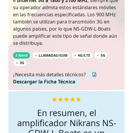
e
Internet 5G a 1800 y 2100 MHz
, siempre que
su operador admita estos estándares móviles
en las frecuencias especificadas. Los 900 MHz
también se utilizan para transmisión 3G en
algunos países, por lo que NS-GDW-L-Boats
puede amplificar este tipo de señal donde aún
se distribuya.
‌
3 Band
LLAMADAS/GSM
4G/LTE
5G
3G
¿Necesita más detalles técnicos?
Descargar la Ficha Técnica
En resumen, el
amplificador Nikrans NS-
GDW-L-Boats es un