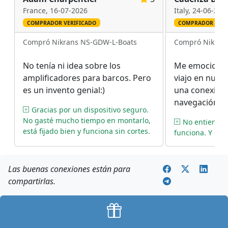
France,
16-07-2026
Italy,
24-06-202
COMPRADOR VERIFICADO
COMPRADOR VERI
Compró Nikrans NS-GDW-L-Boats
Compró Nikran
No tenía ni idea sobre los
Me emociono
amplificadores para barcos. Pero
viajo en nues
es un invento genial:)
una conexión 
navegación se
Gracias por un dispositivo seguro.
agradable *lol
No gasté mucho tiempo en montarlo,
No entiendo 
está fijado bien y funciona sin cortes.
funciona. Y eso
Las buenas conexiones están para
compartirlas.