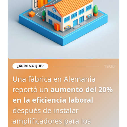
19/20
¿ADIVINA QUÉ?
Una fábrica en Alemania
reportó un
aumento del 20%
en la eficiencia laboral
después de instalar
amplificadores para los