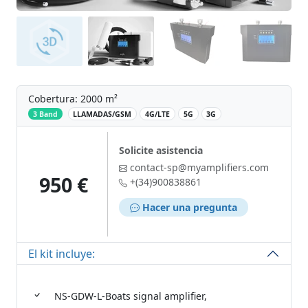
Cobertura: 2000 m²
‌
3 Band
LLAMADAS/GSM
4G/LTE
5G
3G
Solicite asistencia
contact-sp@myamplifiers.com
950 €
+(34)900838861
Hacer una pregunta
El kit incluye:
NS-GDW-L-Boats signal amplifier,