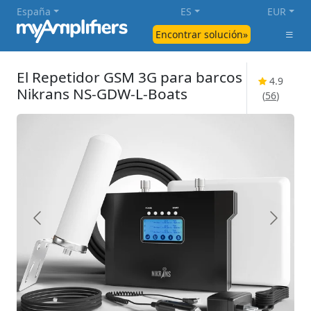
España
ES
EUR
Encontrar solución»
El Repetidor GSM 3G para barcos
4.9
Nikrans NS-GDW-L-Boats
(
56
)