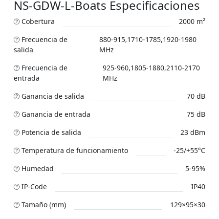
NS-GDW-L-Boats Especificaciones
Cobertura
2000 m²
Frecuencia de
880-915,1710-1785,1920-1980
salida
MHz
Frecuencia de
925-960,1805-1880,2110-2170
entrada
MHz
Ganancia de salida
70 dB
Ganancia de entrada
75 dB
Potencia de salida
23 dBm
Temperatura de funcionamiento
-25/+55°C
Humedad
5-95%
IP-Code
IP40
Tamaño (mm)
129×95×30