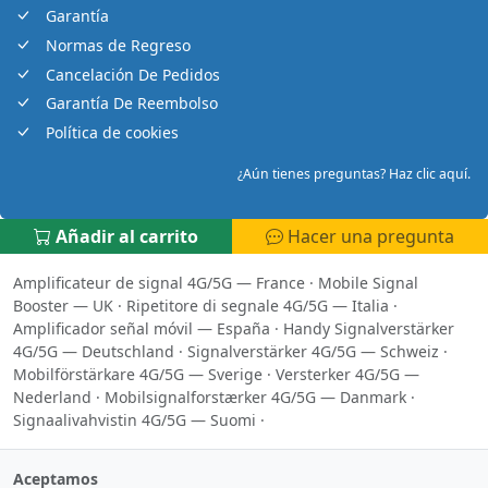
Garantía
Normas de Regreso
Cancelación De Pedidos
Garantía De Reembolso
Política de cookies
¿Aún tienes preguntas? Haz clic aquí.
Añadir al carrito
Hacer una pregunta
Amplificateur de signal 4G/5G — France
·
Mobile Signal
Booster — UK
·
Ripetitore di segnale 4G/5G — Italia
·
Amplificador señal móvil — España
·
Handy Signalverstärker
4G/5G — Deutschland
·
Signalverstärker 4G/5G — Schweiz
·
Mobilförstärkare 4G/5G — Sverige
·
Versterker 4G/5G —
Nederland
·
Mobilsignalforstærker 4G/5G — Danmark
·
Signaalivahvistin 4G/5G — Suomi
·
Aceptamos