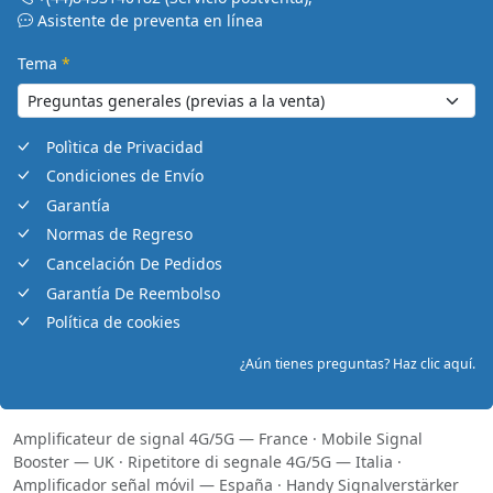
Asistente de preventa en línea
Tema
*
Polìtica de Privacidad
Condiciones de Envío
Garantía
Normas de Regreso
Cancelación De Pedidos
Garantía De Reembolso
Política de cookies
¿Aún tienes preguntas? Haz clic aquí.
Amplificateur de signal 4G/5G — France
·
Mobile Signal
Booster — UK
·
Ripetitore di segnale 4G/5G — Italia
·
Amplificador señal móvil — España
·
Handy Signalverstärker