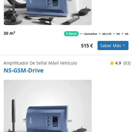
30 m²
3 Band
Llamadas
4G/LTE
5G
3G
515 €
Saber Más
Amplificador De Señal Móvil Vehículo
4.9
(63)
NS-GSM-Drive