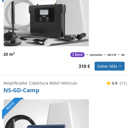
20 m²
2 Band
Llamadas
4G/LTE
3G
310 €
Saber Más
Amplificador Cobertura Móvil Vehículo
4.9
(11)
NS-GD-Camp
NUEVO