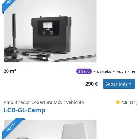
20 m²
2 Band
Llamadas
4G/LTE
3G
290 €
Saber Más
Amplificador Cobertura Móvil Vehículo
4.9
(11)
LCD-GL-Camp
NUEVO