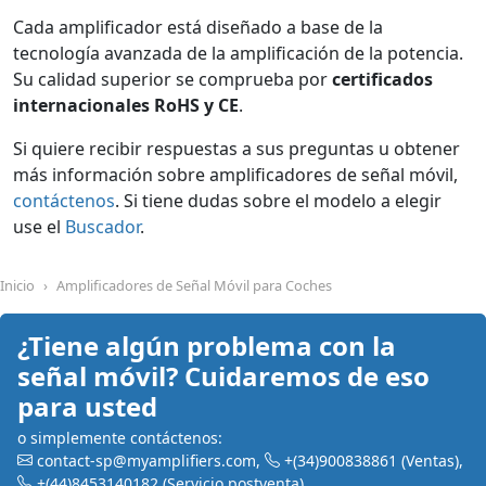
Cada amplificador está diseñado a base de la
tecnología avanzada de la amplificación de la potencia.
Su calidad superior se comprueba por
certificados
internacionales RoHS y CE
.
Si quiere recibir respuestas a sus preguntas u obtener
más información sobre amplificadores de señal móvil,
contáctenos
. Si tiene dudas sobre el modelo a elegir
use el
Buscador
.
Inicio
Amplificadores de Señal Móvil para Coches
¿Tiene algún problema con la
señal móvil? Cuidaremos de eso
para usted
o simplemente contáctenos:
contact-sp@myamplifiers.com
,
+(34)900838861
(Ventas)
,
+(44)8453140182
(Servicio postventa)
,