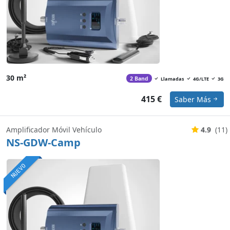
30 m²
2 Band
Llamadas
4G/LTE
3G
415 €
Saber Más
Amplificador Móvil Vehículo
4.9
(11)
NS-GDW-Camp
NUEVO