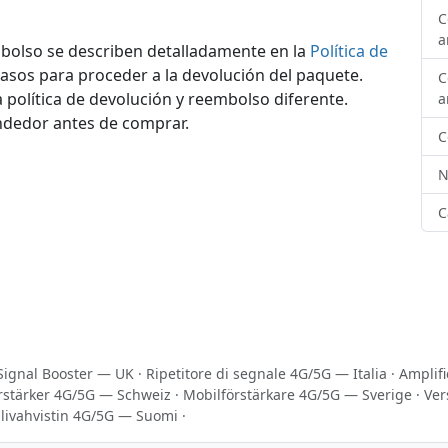
C
a
mbolso se describen detalladamente en la
Política de
asos para proceder a la devolución del paquete.
C
a política de devolución y reembolso diferente.
a
endedor antes de comprar.
C
N
C
Signal Booster — UK
·
Ripetitore di segnale 4G/5G — Italia
·
Amplif
rstärker 4G/5G — Schweiz
·
Mobilförstärkare 4G/5G — Sverige
·
Ver
livahvistin 4G/5G — Suomi
·