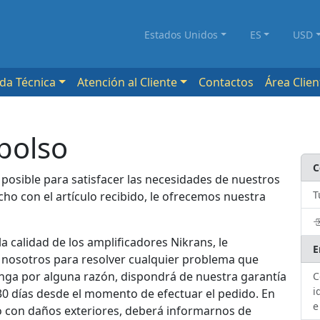
Estados Unidos
ES
USD
da Técnica
Atención al Cliente
Contactos
Área Clien
bolso
C
posible para satisfacer las necesidades de nuestros
T
cho con el artículo recibido, le ofrecemos nuestra
 calidad de los amplificadores Nikrans, le
E
nosotros para resolver cualquier problema que
venga por alguna razón, dispondrá de nuestra garantía
C
i
30 días desde el momento de efectuar el pedido. En
e
o con daños exteriores, deberá informarnos de