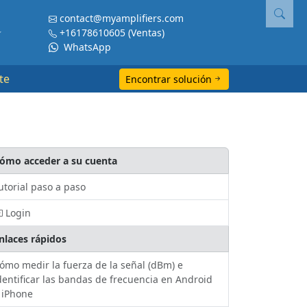
contact@myamplifiers.com
+16178610605
(Ventas)
WhatsApp
te
Encontrar solución
ómo acceder a su cuenta
utorial paso a paso
Login
nlaces rápidos
ómo medir la fuerza de la señal (dBm) e
dentificar las bandas de frecuencia en Android
 iPhone