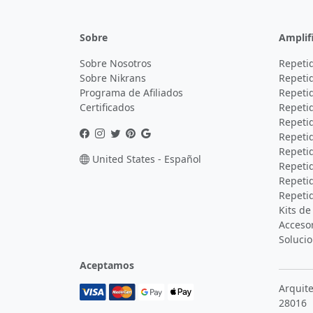
Sobre
Amplif
Sobre Nosotros
Repeti
Sobre Nikrans
Repetid
Programa de Afiliados
Repetid
Certificados
Repetid
Repetid
Repeti
Repeti
United States - Español
Repeti
Repetid
Repetid
Kits de
Acceso
Soluci
Aceptamos
Arquit
28016