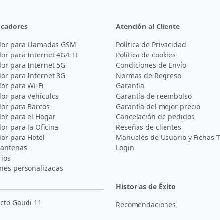
icadores
Atención al Cliente
dor para Llamadas GSM
Polìtica de Privacidad
or para Internet 4G/LTE
Política de cookies
or para Internet 5G
Condiciones de Envío
or para Internet 3G
Normas de Regreso
or para Wi-Fi
Garantía
dor para Vehículos
Garantía de reembolso
dor para Barcos
Garantía del mejor precio
dor para el Hogar
Cancelación de pedidos
or para la Oficina
Reseñas de clientes
or para Hotel
Manuales de Usuario y Fichas T
 antenas
Login
rios
ones personalizadas
Historias de Éxito
ecto Gaudi 11
Recomendaciones