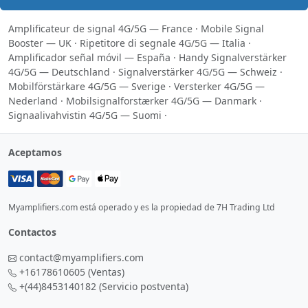
Amplificateur de signal 4G/5G — France
·
Mobile Signal
Booster — UK
·
Ripetitore di segnale 4G/5G — Italia
·
Amplificador señal móvil — España
·
Handy Signalverstärker
4G/5G — Deutschland
·
Signalverstärker 4G/5G — Schweiz
·
Mobilförstärkare 4G/5G — Sverige
·
Versterker 4G/5G —
Nederland
·
Mobilsignalforstærker 4G/5G — Danmark
·
Signaalivahvistin 4G/5G — Suomi
·
Aceptamos
Myamplifiers.com está operado y es la propiedad de 7H Trading Ltd
Contactos
contact@myamplifiers.com
+16178610605
(Ventas)
+(44)8453140182
(Servicio postventa)