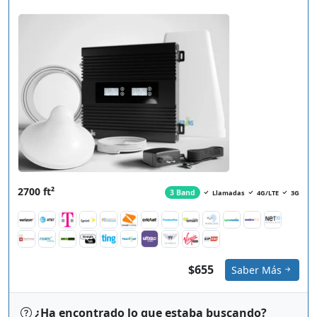
2700 ft²
3 Band
Llamadas
4G/LTE
3G
$655
Saber Más
¿Ha encontrado lo que estaba buscando?