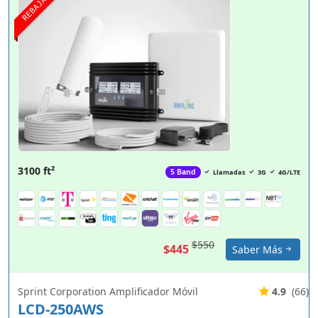
REBAJA
3100 ft²
5 Band
Llamadas
3G
4G/LTE
$550
$445
Saber Más
Sprint Corporation Amplificador Móvil
4.9
(66)
LCD-250AWS