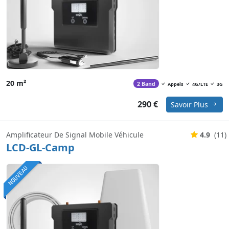
20 m²
2 Band
Appels
4G/LTE
3G
290 €
Savoir Plus
Amplificateur De Signal Mobile Véhicule
4.9
(11)
LCD-GL-Camp
NOUVEAU