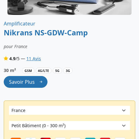
Amplificateur
Nikrans NS-GDW-Camp
pour France
4.9
/5 —
11 Avis
30 m²
GSM
4G/LTE
5G
3G
Savoir Plus