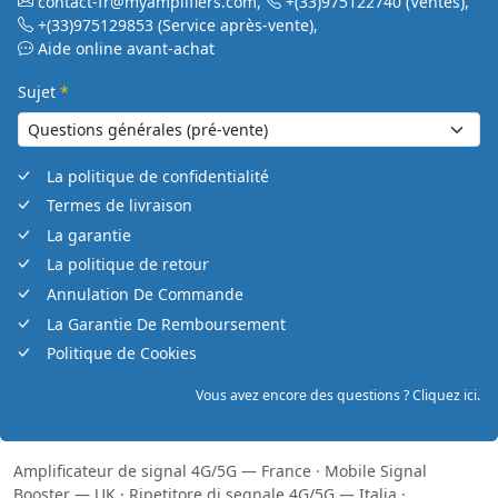
contact-fr@myamplifiers.com
,
+(33)975122740
(Ventes)
,
+(33)975129853
(Service après-vente)
,
Aide online avant-achat
Sujet
*
La politique de confidentialité
Termes de livraison
La garantie
La politique de retour
Annulation De Commande
La Garantie De Remboursement
Politique de Cookies
Vous avez encore des questions ? Cliquez ici.
Amplificateur de signal 4G/5G — France
·
Mobile Signal
Booster — UK
·
Ripetitore di segnale 4G/5G — Italia
·