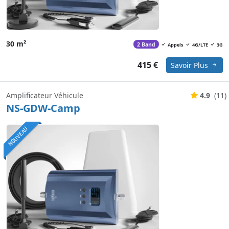
30 m²
2 Band
Appels
4G/LTE
3G
415 €
Savoir Plus
Amplificateur Véhicule
4.9
(11)
NS-GDW-Camp
NOUVEAU