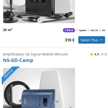
20 m²
2 Band
Appels
4G/LTE
3G
310 €
Savoir Plus
Amplificateur De Signal Mobile Véhicule
4.9
(11)
NS-GD-Camp
NOUVEAU