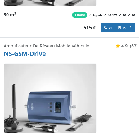
30 m²
3 Band
Appels
4G/LTE
5G
3G
515 €
Savoir Plus
Amplificateur De Réseau Mobile Véhicule
4.9
(63)
NS-GSM-Drive