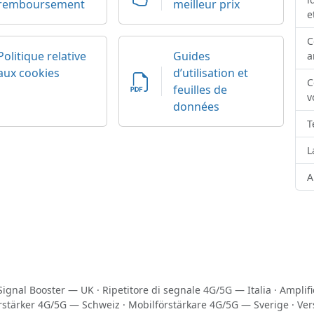
remboursement
meilleur prix
e
C
Politique relative
Guides
a
aux cookies
d’utilisation et
C
feuilles de
v
données
T
L
A
Signal Booster — UK
·
Ripetitore di segnale 4G/5G — Italia
·
Amplif
rstärker 4G/5G — Schweiz
·
Mobilförstärkare 4G/5G — Sverige
·
Ver