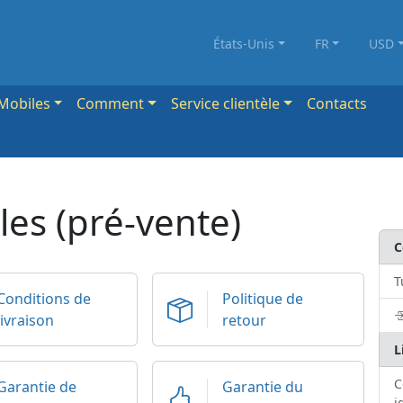
États-Unis
FR
USD
Mobiles
Comment
Service clientèle
Contacts
es (pré-vente)
C
T
Conditions de
Politique de
livraison
retour
L
C
Garantie de
Garantie du
i