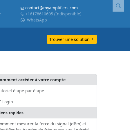
contact@myamplifiers.com
+16178610605
(Indisponible)
WhatsApp
Trouver une solution
omment accéder à votre compte
utoriel étape par étape
Login
iens rapides
omment mesurer la force du signal (dBm) et
dentifier les bandes de fréquence sur Android