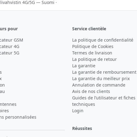
livahvistin 4G/5G — Suomi
·
urs pour
Service clientèle
icateur GSM
La politique de confidentialité
cateur 4G
Politique de Cookies
cateur 5G
Termes de livraison
La politique de retour
La garantie
s
La garantie de remboursement
x
La garantie du meilleur prix
son
Annulation de commande
eau
Avis de nos clients
Guides de l’utilisateur et fiches
antennes
techniques
oires
Login
ns personnalisées
Réussites