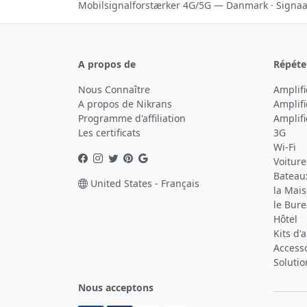
Mobilsignalforstærker 4G/5G — Danmark
·
Signaa
A propos de
Répéte
Nous Connaître
Amplif
A propos de Nikrans
Amplifi
Programme d'affiliation
Amplifi
Les certificats
3G
Wi-Fi
Voiture
Bateau
United States - Français
la Mai
le Bur
Hôtel
Kits d'
Access
Solutio
Nous acceptons