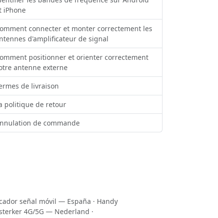
t iPhone
omment connecter et monter correctement les
ntennes d'amplificateur de signal
omment positionner et orienter correctement
otre antenne externe
ermes de livraison
a politique de retour
nnulation de commande
icador señal móvil — España
·
Handy
sterker 4G/5G — Nederland
·