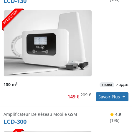
LCD-130
RÉDUCTION
130 m²
1 Band
Appels
209 €
149 €
Savoir Plus
Amplificateur De Réseau Mobile GSM
4.9
LCD-300
(196)