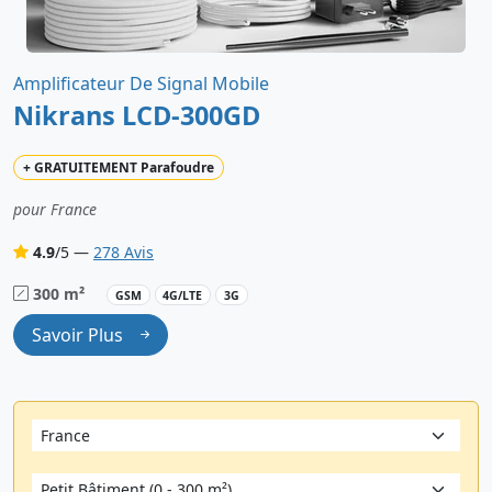
Amplificateur De Signal Mobile
Nikrans LCD-300GD
+
GRATUITEMENT
Parafoudre
pour France
4.9
/5 —
278 Avis
300 m²
GSM
4G/LTE
3G
Savoir Plus