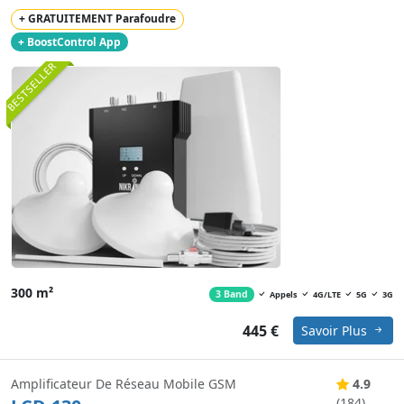
+ GRATUITEMENT Parafoudre
+ BoostControl App
BESTSELLER
300 m²
3 Band
Appels
4G/LTE
5G
3G
445 €
Savoir Plus
Amplificateur De Réseau Mobile GSM
4.9
(184)