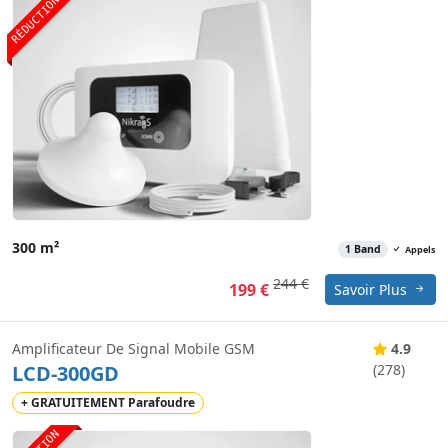
RÉDUCTION
300 m²
1 Band
Appels
244 €
199 €
Savoir Plus
Amplificateur De Signal Mobile GSM
4.9
LCD-300GD
(278)
+ GRATUITEMENT Parafoudre