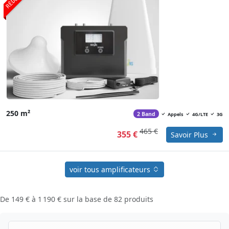
250 m²
2 Band
Appels
4G/LTE
3G
465 €
355 €
Savoir Plus
voir tous amplificateurs
De
149 €
à
1 190 €
sur la base de
82
produits