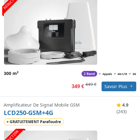
RÉDUCTION
300 m²
2 Band
Appels
4G/LTE
3G
449 €
349 €
Savoir Plus
Amplificateur De Signal Mobile GSM
4.9
LCD250-GSM+4G
(243)
+ GRATUITEMENT Parafoudre
RÉDUCTION