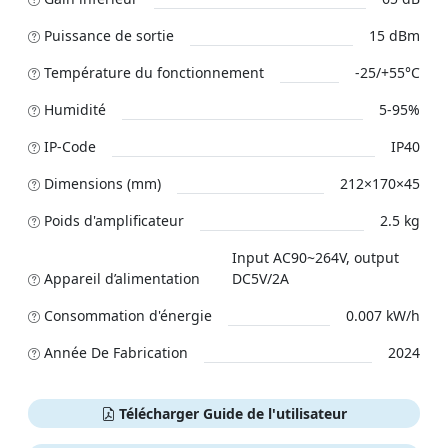
Puissance de sortie
15 dBm
Température du fonctionnement
-25/+55°C
Humidité
5-95%
IP-Code
IP40
Dimensions (mm)
212×170×45
Poids d'amplificateur
2.5 kg
Input AC90~264V, output
Appareil d’alimentation
DC5V/2A
Сonsommation d'énergie
0.007 kW/h
Année De Fabrication
2024
Télécharger Guide de l'utilisateur