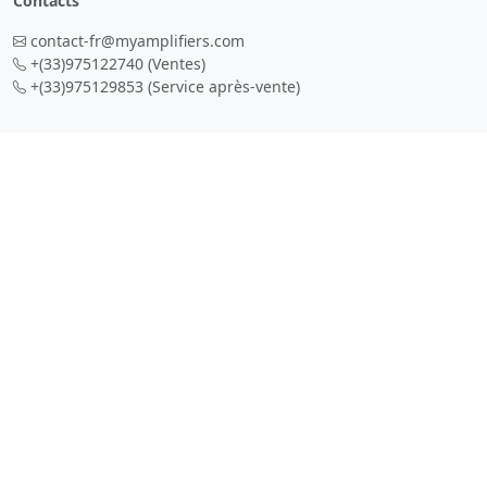
Contacts
contact-fr@myamplifiers.com
+(33)975122740
(Ventes)
+(33)975129853
(Service après-vente)