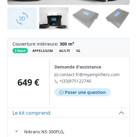
Couverture intérieure:
300 m²
‌
3 Band
APPELS/GSM
4G/LTE
5G
Demande d'assistance
contact-fr@myamplifiers.com
649 €
+(33)975122740
Poser une question
Le kit comprend:
Nikrans NS-300FLG,