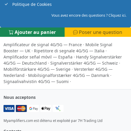
Politique de Cookies
Vous avez encore des questions ? Cliquez ici.
Ajouter au panier
Poser une question
Amplificateur de signal 4G/5G — France
·
Mobile Signal
Booster — UK
·
Ripetitore di segnale 4G/5G — Italia
·
Amplificador señal móvil — España
·
Handy Signalverstärker
4G/5G — Deutschland
·
Signalverstärker 4G/5G — Schweiz
·
Mobilförstärkare 4G/5G — Sverige
·
Versterker 4G/5G —
Nederland
·
Mobilsignalforstærker 4G/5G — Danmark
·
Signaalivahvistin 4G/5G — Suomi
·
Nous acceptons
Myamplifiers.com est détenu et exploité par 7H Trading Ltd