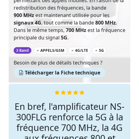
permettant des appels mobiles. En raison de la
redistribution des fréquences, la bande
900 MHz
est maintenant utilisée pour les
signaux 4G
, tout comme la bande
800 MHz
.
Dans le même temps,
700 MHz
est la fréquence
principale du signal
5G
.
‌
3 Band
APPELS/GSM
4G/LTE
5G
Besoin de plus de détails techniques ?
Télécharger la Fiche technique
En bref, l'amplificateur NS-
300FLG renforce la 5G à la
fréquence 700 MHz, la 4G
aux fréquences 800 et