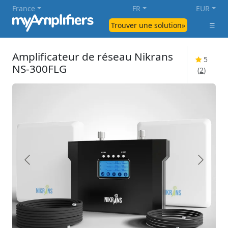
France
FR
EUR
Trouver une solution»
Amplificateur de réseau Nikrans
5
NS-300FLG
(
2
)