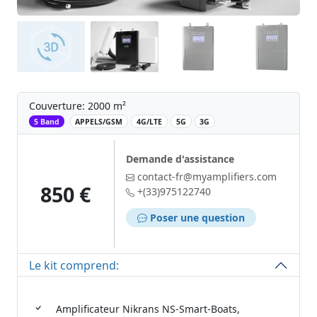
Couverture: 2000 m²
‌
5 Band
APPELS/GSM
4G/LTE
5G
3G
Demande d'assistance
contact-fr@myamplifiers.com
850 €
+(33)975122740
Poser une question
Le kit comprend:
Amplificateur Nikrans NS-Smart-Boats,