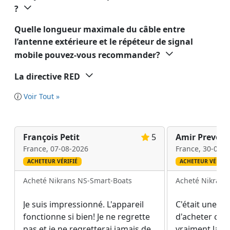
?
Quelle longueur maximale du câble entre
l’antenne extérieure et le répéteur de signal
mobile pouvez-vous recommander?
La directive RED
Voir Tout »
François Petit
5
Amir Prevost
France,
07-08-2026
France,
30-07-2
ACHETEUR VÉRIFIÉ
ACHETEUR VÉRIFIÉ
Acheté Nikrans NS-Smart-Boats
Acheté Nikrans
Je suis impressionné. L'appareil
C'était une ex
fonctionne si bien! Je ne regrette
d'acheter ce r
pas et je ne regretterai jamais de
vraiment la p