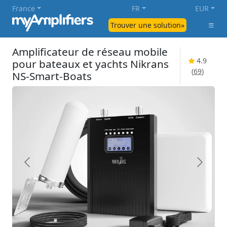
France
FR
EUR
Trouver une solution»
Amplificateur de réseau mobile
4.9
pour bateaux et yachts Nikrans
(
69
)
NS-Smart-Boats