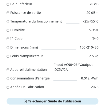
Gain inférieur
70 dB
Puissance de sortie
20 dBm
Température du fonctionnement
-25/+55°C
Humidité
5-95%
IP-Code
IP40
Dimensions (mm)
150×210×36
Poids d'amplificateur
2.5 kg
Input AC90~264V,output
Appareil d’alimentation
DC5V/2A
Сonsommation d'énergie
0.012 kW/h
Année De Fabrication
2023
Télécharger Guide de l'utilisateur