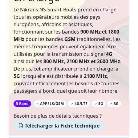
Le Nikrans NS-Smart-Boats prend en charge
tous les opérateurs mobiles des pays
européens, africains et asiatiques,
fonctionnant sur les bandes
900 MHz et 1800
MHz
pour les bandes
GSM
traditionnelles. Les
mêmes fréquences peuvent également être
utilisées pour la transmission du signal
4G
,
ainsi que les
800 MHz, 2100 MHz et 2600 MHz
.
De plus, cet amplificateur prend en charge la
5G
lorsqu'elle est distribuée à
2100 MHz
,
couvrant efficacement les besoins de tous les
passagers à bord, quel que soit leur nombre.
‌
5 Band
APPELS/GSM
4G/LTE
5G
3G
Besoin de plus de détails techniques ?
Télécharger la Fiche technique