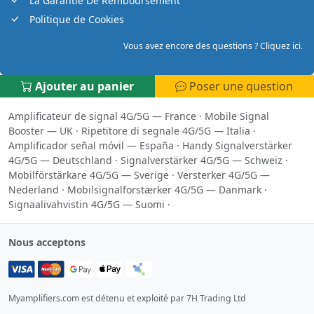
La Garantie De Remboursement
Politique de Cookies
Vous avez encore des questions ? Cliquez ici.
Ajouter au panier
Poser une question
Amplificateur de signal 4G/5G — France
·
Mobile Signal
Booster — UK
·
Ripetitore di segnale 4G/5G — Italia
·
Amplificador señal móvil — España
·
Handy Signalverstärker
4G/5G — Deutschland
·
Signalverstärker 4G/5G — Schweiz
·
Mobilförstärkare 4G/5G — Sverige
·
Versterker 4G/5G —
Nederland
·
Mobilsignalforstærker 4G/5G — Danmark
·
Signaalivahvistin 4G/5G — Suomi
·
Nous acceptons
Myamplifiers.com est détenu et exploité par 7H Trading Ltd