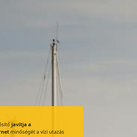
ősítő
javítja a
rnet
minőségét a vízi utazás