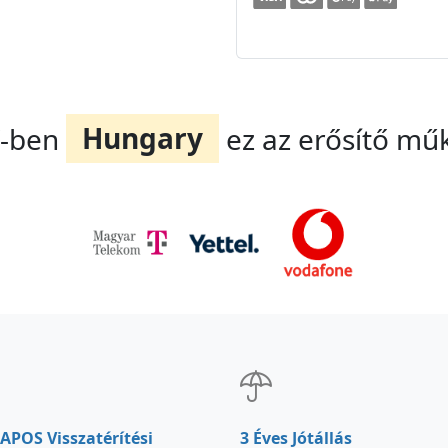
/-ben
Hungary
ez az erősítő mű
APOS Visszatérítési
3 Éves Jótállás