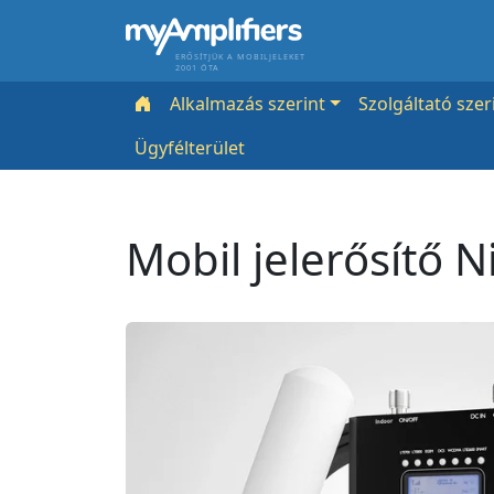
ERŐSÍTJÜK A MOBILJELEKET
2001 ÓTA
Alkalmazás szerint
Szolgáltató szer
Ügyfélterület
Mobil jelerősítő 