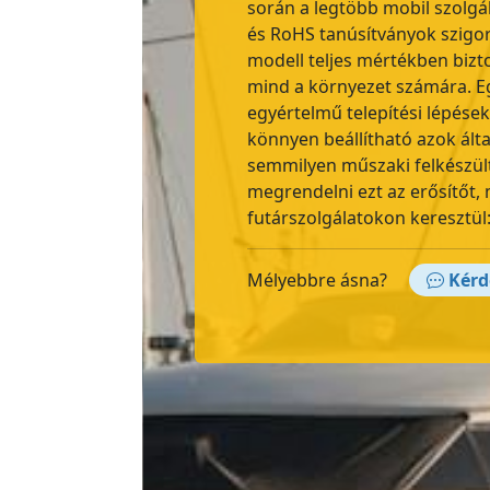
során a legtöbb mobil szolgá
és RoHS tanúsítványok szigo
modell teljes mértékben bizt
mind a környezet számára. Egy
egyértelmű telepítési lépése
könnyen beállítható azok álta
semmilyen műszaki felkészül
megrendelni ezt az erősítőt, 
futárszolgálatokon keresztül
Mélyebbre ásna?
Kérdé