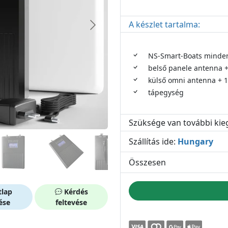
A készlet tartalma:
NS-Smart-Boats minden
belső panele antenna +
külső omni antenna + 
tápegység
Szüksége van további kie
Szállítás ide:
Hungary
Összesen
lap
Kérdés
ése
feltevése