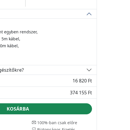
t egyben rendszer,
 5m kábel,
10m kábel,
gészítőkre?
16 820 Ft
374 155 Ft
KOSÁRBA
100%-ban csak előre
Biztonságos Fizetés