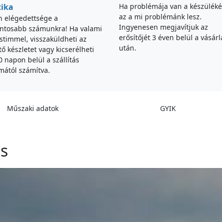
tika
Ha problémája van a készüléké
az a mi problémánk lesz.
n elégedettsége a
Ingyenesen megjavítjuk az
ontosabb számunkra! Ha valami
erősítőjét 3 éven belül a vásárl
timmel, visszaküldheti az
után.
tő készletet vagy kicserélheti
0 napon belül a szállítás
mától számítva.
Műszaki adatok
GYIK
ás