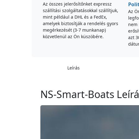
Az összes jelerősítőnket expressz
Poli
szállítási szolgáltatásokkal szállítjuk,
Az Ö
mint például a DHL és a FedEx,
legf
amelyek biztosítják a rendelés gyors
nem s
megérkezését (3-7 munkanap)
erősí
közvetlenül az Ön küszöbére.
azt 3
dátu
Leírás
NS-Smart-Boats Leír