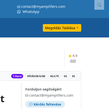
contact@myamplifiers.com
WhatsApp
Megoldás Találása
4.9
(
69
)
‌
5 Band
HÍVÁSOK/GSM
4G/LTE
5G
3G
Forduljon segítségért
t
contact@myamplifiers.com
Kérdés feltevése