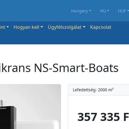
Hungary
HU
HUF
int
Hogyan kell
Ügyfélszolgálat
Kapcsolat
Nikrans NS-Smart-Boats
Lefedettség: 2000 m²
357 335 F