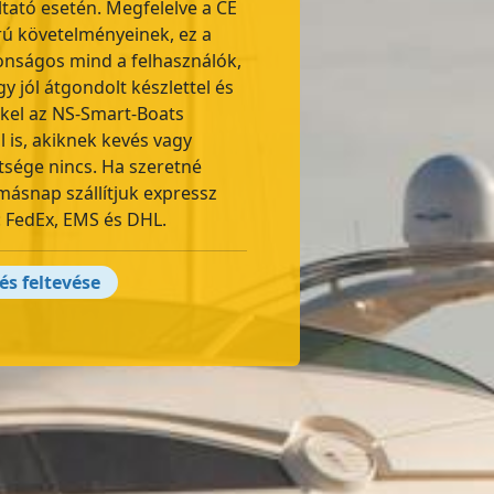
ltató esetén. Megfelelve a CE
rú követelményeinek, ez a
onságos mind a felhasználók,
 jól átgondolt készlettel és
kkel az NS-Smart-Boats
l is, akiknek kevés vagy
tsége nincs. Ha szeretné
másnap szállítjuk expressz
: FedEx, EMS és DHL.
s feltevése