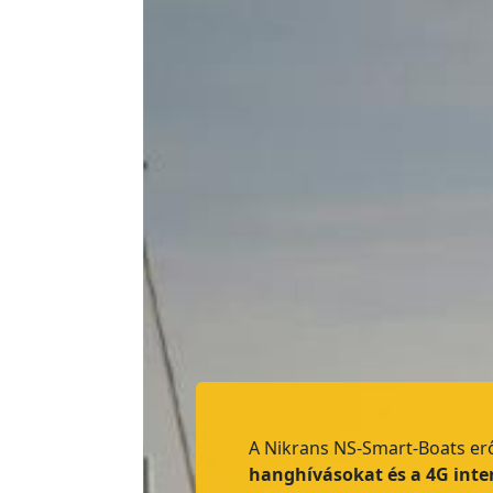
A Nikrans NS-Smart-Boats er
hanghívásokat és a 4G inte