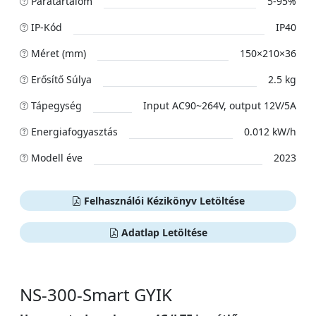
Páratartalom
5-95%
IP-Kód
IP40
Méret (mm)
150×210×36
Erősítő Súlya
2.5 kg
Tápegység
Input AC90~264V, output 12V/5A
Energiafogyasztás
0.012 kW/h
Modell éve
2023
Felhasználói Kézikönyv Letöltése
Adatlap Letöltése
NS-300-Smart GYIK