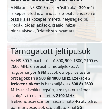
A Nikrans NS-300-Smart erősítő akár
300 m²
-t
is képes lefedni, ami ideális erősítőrendszerré
teszi kis és közepes méretű helyiségek, pl.
irodák, tágas lakások, családi házak,
pincelakások, üzletek stb. számára.
Támogatott jeltípusok
Az NS-300-Smart erősítő 800, 900, 1800, 2100 és
2600 MHz-en erősíti a mobiljeleket. A
hagyományos
GSM
sávok európai és ázsiai
országokban a
900 és 1800 MHz
. Ezeket
4G
frekvenciáként
is használják, az
800 és 2600
MHz
-es sávokkal együtt, amelyeket számos
szolgáltató üzemeltet. A
2100 MHz
frekvenciasáv szintén használható 4G átvitelre,
bár manapság sok szolgáltató kínál
5G