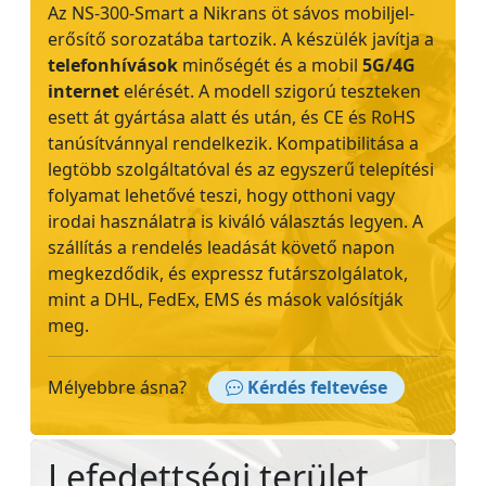
Az NS-300-Smart a Nikrans öt sávos mobiljel-
erősítő sorozatába tartozik. A készülék javítja a
telefonhívások
minőségét és a mobil
5G/4G
internet
elérését. A modell szigorú teszteken
esett át gyártása alatt és után, és CE és RoHS
tanúsítvánnyal rendelkezik. Kompatibilitása a
legtöbb szolgáltatóval és az egyszerű telepítési
folyamat lehetővé teszi, hogy otthoni vagy
irodai használatra is kiváló választás legyen. A
szállítás a rendelés leadását követő napon
megkezdődik, és expressz futárszolgálatok,
mint a DHL, FedEx, EMS és mások valósítják
meg.
Mélyebbre ásna?
Kérdés feltevése
Lefedettségi terület