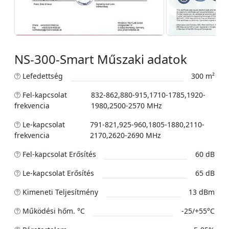
NS-300-Smart Műszaki adatok
Lefedettség
300 m²
Fel-kapcsolat
832-862,880-915,1710-1785,1920-
frekvencia
1980,2500-2570 MHz
Le-kapcsolat
791-821,925-960,1805-1880,2110-
frekvencia
2170,2620-2690 MHz
Fel-kapcsolat Erősítés
60 dB
Le-kapcsolat Erősítés
65 dB
Kimeneti Teljesítmény
13 dBm
Működési hőm. °C
-25/+55°C