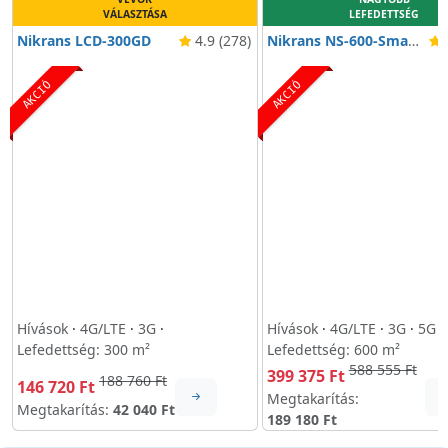
VÁLASZTÁSA
LEFEDETTSÉG
Nikrans LCD-300GD
4.9 (278)
Nikrans NS-600-Smart
4
AKCIÓ
AKCIÓ
Hívások
·
4G/LTE
·
3G
·
Hívások
·
4G/LTE
·
3G
·
5G
·
Lefedettség: 300 m²
Lefedettség: 600 m²
588 555 Ft
399 375 Ft
188 760 Ft
146 720 Ft
Megtakarítás:
Megtakarítás:
42 040 Ft
189 180 Ft