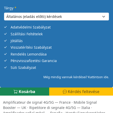
Tárgy
*
Adatvédelmi Szabályzat
Szállítási Feltételek
Jótállás
Visszatérítési Szabályzat
Rendelés Lemondása
Pénzvisszafizetési Garancia
Süti Szabályzat
Még mindig vannak kérdései? Kattintson ide.
Kosárba
Kérdés feltevése
Amplificateur de signal 4G/5G — France
·
Mobile Signal
Booster — UK
·
Ripetitore di segnale 4G/5G — Italia
·
Amplificador señal móvil — España
·
Handy Signalverstärker