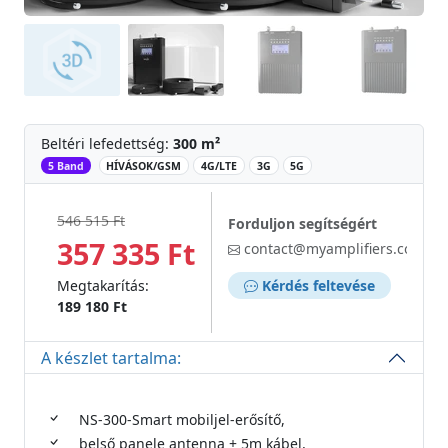
Beltéri lefedettség:
300 m²
‌
5 Band
HÍVÁSOK/GSM
4G/LTE
3G
5G
546 515 Ft
Forduljon segítségért
357 335 Ft
contact@myamplifiers.com
Megtakarítás:
Kérdés feltevése
189 180 Ft
A készlet tartalma:
NS-300-Smart mobiljel-erősítő,
belső panele antenna + 5m kábel,