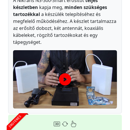
A Nikrans NS-300-Smart erősítőt
teljes
készletben
kapja meg,
minden szükséges
tartozékkal
a készülék telepítéséhez és
megfelelő működéséhez. A készlet tartalmazza
az erősítő dobozt, két antennát, koaxiális
kábeleket, rögzítő tartozékokat és egy
tápegységet.
INGYENES