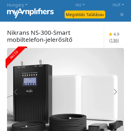
Hungary
HU
HUF
Megoldás Találása»
Nikrans NS-300-Smart
4.9
mobiltelefon-jelerősítő
(
136
)
AKCIÓ