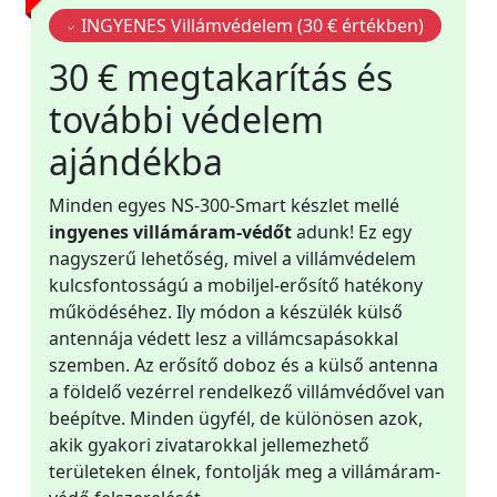
INGYENES Villámvédelem (30 € értékben)
30 € megtakarítás és
további védelem
ajándékba
Minden egyes NS-300-Smart készlet mellé
ingyenes villámáram-védőt
adunk! Ez egy
nagyszerű lehetőség, mivel a villámvédelem
kulcsfontosságú a mobiljel-erősítő hatékony
működéséhez. Ily módon a készülék külső
antennája védett lesz a villámcsapásokkal
szemben. Az erősítő doboz és a külső antenna
a földelő vezérrel rendelkező villámvédővel van
beépítve. Minden ügyfél, de különösen azok,
akik gyakori zivatarokkal jellemezhető
területeken élnek, fontolják meg a villámáram-