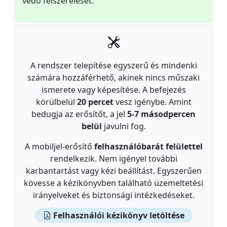
védő felszerelését.
A rendszer telepítése egyszerű és mindenki
számára hozzáférhető, akinek nincs műszaki
ismerete vagy képesítése. A befejezés
körülbelül
20 percet
vesz igénybe. Amint
bedugja az erősítőt, a jel
5-7 másodpercen
belül
javulni fog.
A mobiljel-erősítő
felhasználóbarát felülettel
rendelkezik. Nem igényel további
karbantartást vagy kézi beállítást. Egyszerűen
kövesse a kézikönyvben található üzemeltetési
irányelveket és biztonsági intézkedéseket.
Felhasználói kézikönyv letöltése