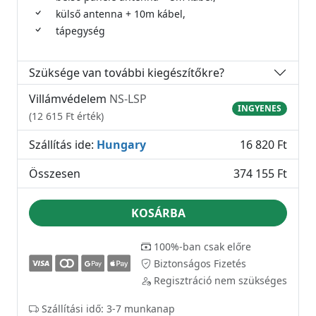
külső antenna + 10m kábel,
tápegység
Szüksége van további kiegészítőkre?
Villámvédelem
NS-LSP
INGYENES
(12 615 Ft érték)
Szállítás ide:
Hungary
16 820 Ft
Összesen
374 155 Ft
KOSÁRBA
100%-ban csak előre
Biztonságos Fizetés
Regisztráció nem szükséges
Szállítási idő: 3-7 munkanap