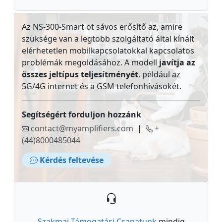
Az NS-300-Smart öt sávos erősítő az, amire
szüksége van a legtöbb szolgáltató által kínált
elérhetetlen mobilkapcsolatokkal kapcsolatos
problémák megoldásához. A modell
javítja az
összes jeltípus teljesítményét
, például az
5G/4G internet és a GSM telefonhívásokét.
Segítségért forduljon hozzánk
contact@myamplifiers.com
|
+
(44)8000485044
Kérdés feltevése
Szakmai Támogatási Csapatunk
mindig