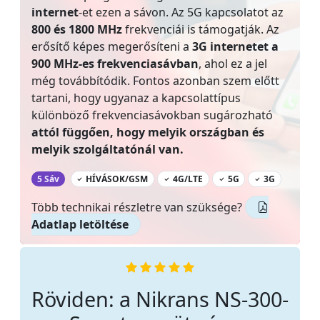
internet
-et ezen a sávon. Az 5G kapcsolatot az
800 és 1800 MHz
frekvenciái is támogatják. Az
erősítő képes megerősíteni a
3G internetet a
900 MHz-es frekvenciasávban
, ahol ez a jel
még továbbítódik. Fontos azonban szem előtt
tartani, hogy ugyanaz a kapcsolattípus
különböző frekvenciasávokban sugározható
attól függően, hogy melyik országban és
melyik szolgáltatónál van.
‌
5 Sáv
HÍVÁSOK/GSM
4G/LTE
5G
3G
Több technikai részletre van szüksége?
Adatlap letöltése
Röviden: a Nikrans NS-300-