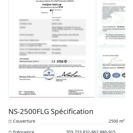
NS-2500FLG Spécification
Couverture
2500 m²
Fréquence
703-733,832-862,880-915