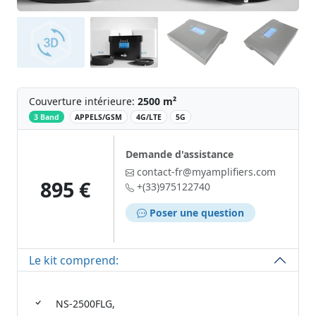
Couverture intérieure:
2500 m²
‌
3 Band
APPELS/GSM
4G/LTE
5G
Demande d'assistance
contact-fr@myamplifiers.com
895 €
+(33)975122740
Poser une question
Le kit comprend:
NS-2500FLG,