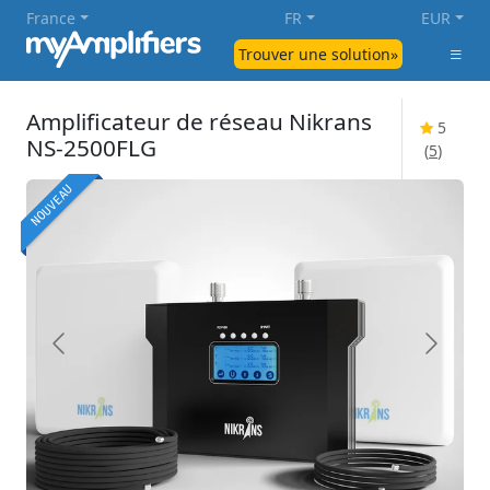
France
FR
EUR
Trouver une solution»
Amplificateur de réseau Nikrans
5
NS-2500FLG
(
5
)
NOUVEAU