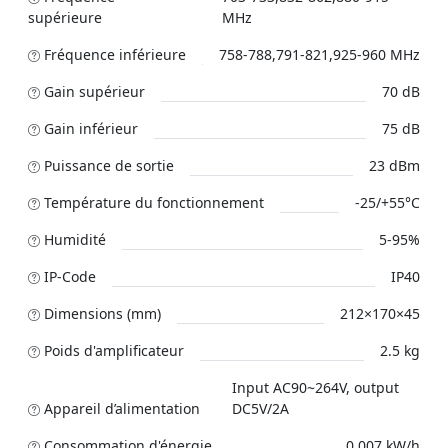
supérieure
MHz
Fréquence inférieure
758-788,791-821,925-960 MHz
Gain supérieur
70 dB
Gain inférieur
75 dB
Puissance de sortie
23 dBm
Température du fonctionnement
-25/+55°C
Humidité
5-95%
IP-Code
IP40
Dimensions (mm)
212×170×45
Poids d'amplificateur
2.5 kg
Input AC90~264V, output
Appareil d’alimentation
DC5V/2A
Сonsommation d'énergie
0.007 kW/h