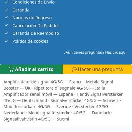
Condiciones de Envío
Garantía
Normas de Regreso
Cancelación De Pedidos
Garantía De Reembolso
Política de cookies
¿Aún tienes preguntas? Haz clic aquí.
Añadir al carrito
Hacer una pregunta
Amplificateur de signal 4G/5G — France
·
Mobile Signal
Booster — UK
·
Ripetitore di segnale 4G/5G — Italia
·
Amplificador señal móvil — España
·
Handy Signalverstärker
4G/5G — Deutschland
·
Signalverstärker 4G/5G — Schweiz
·
Mobilförstärkare 4G/5G — Sverige
·
Versterker 4G/5G —
Nederland
·
Mobilsignalforstærker 4G/5G — Danmark
·
Signaalivahvistin 4G/5G — Suomi
·