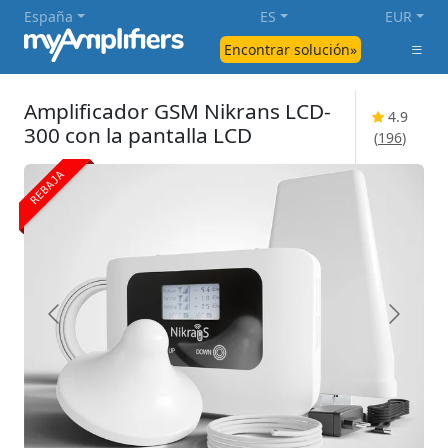
España
ES
EUR
Encontrar solución»
Amplificador GSM Nikrans LCD-
4.9
300 con la pantalla LCD
(
196
)
REBAJA