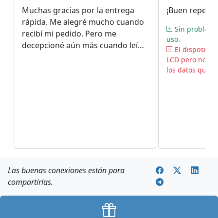
Muchas gracias por la entrega
¡Buen repetid
rápida. Me alegré mucho cuando
Sin problema
recibí mi pedido. Pero me
uso.
decepcioné aún más cuando leí
El dispositiv
las instrucciones de montaje y
LCD pero no en
ajuste. Menos mal que mi vecino
los datos que v
me ayudó a instalarlo.
Las buenas conexiones están para
compartirlas.