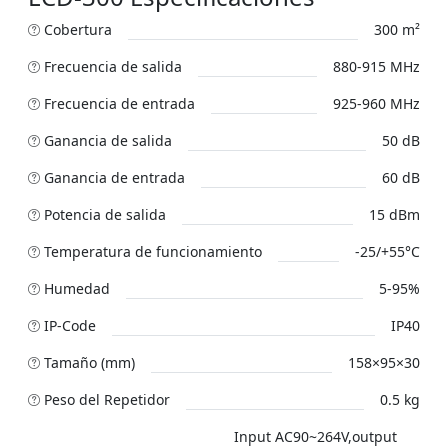
Cobertura
300 m²
Frecuencia de salida
880-915 MHz
Frecuencia de entrada
925-960 MHz
Ganancia de salida
50 dB
Ganancia de entrada
60 dB
Potencia de salida
15 dBm
Temperatura de funcionamiento
-25/+55°C
Humedad
5-95%
IP-Code
IP40
Tamaño (mm)
158×95×30
Peso del Repetidor
0.5 kg
Input AC90~264V,output