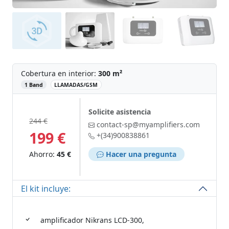
Cobertura en interior:
300 m²
‌
1 Band
LLAMADAS/GSM
Solicite asistencia
244 €
contact-sp@myamplifiers.com
199 €
+(34)900838861
Ahorro:
45 €
Hacer una pregunta
El kit incluye:
amplificador Nikrans LCD-300,