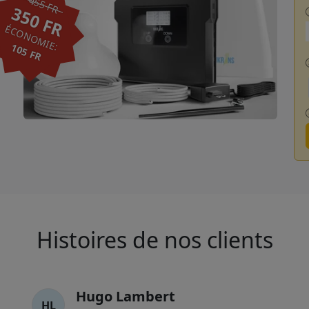
455 FR
350 FR
ÉCONOMIE:
105 FR
Histoires de nos clients
Hugo Lambert
HL