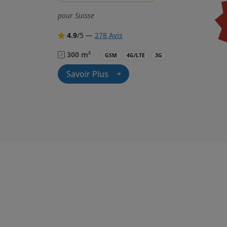
pour Suisse
4.9
/5 —
278 Avis
300 m²
GSM
4G/LTE
3G
Savoir Plus