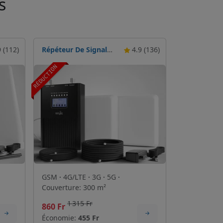
s
 (112)
Répéteur De Signal Nikrans NS-300-Smart
4.9 (136)
RÉDUCTION
GSM
·
4G/LTE
·
3G
·
5G
·
Couverture: 300 m²
1 315 Fr
860 Fr
Économie:
455 Fr