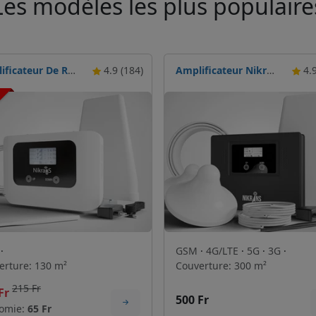
Les modèles les plus populaire
Amplificateur De Réseau Mobile Nikrans LCD-130
4.9 (184)
Amplificateur Nikrans LCD-300GDW
4.9
N
M
·
GSM
·
4G/LTE
·
5G
·
3G
·
erture: 130 m²
Couverture: 300 m²
215 Fr
Fr
500 Fr
omie:
65 Fr