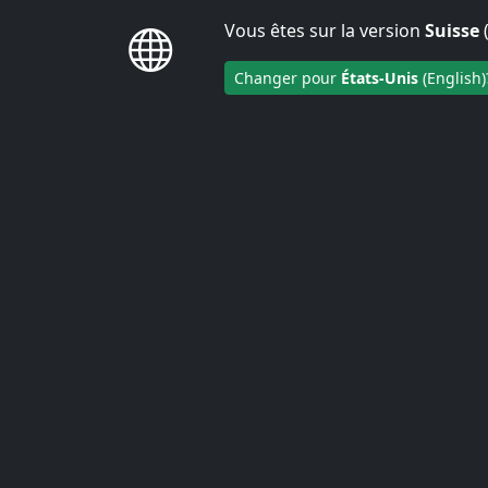
Vous êtes sur la version
Suisse
(
NOUS AMPLIFIONS LE SIGNAL MOBILE
Changer pour
États-Unis
(English)
DEPUIS 2001
par l'utilisation
par les Opérateurs 
Espace client
AMPLIFIC
AVAN
Si vous souhaitez augmenter la qualité de 