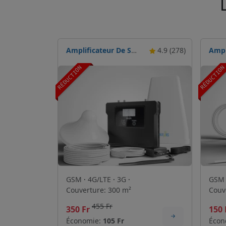
Amplificateur De Signal Mobile Nikrans LCD-300GD
4.9 (278)
RÉDUCTION
RÉDUCTIO
GSM
·
4G/LTE
·
3G
·
GS
Couverture: 300 m²
Couv
455 Fr
350 Fr
150 
Économie:
105 Fr
Écon