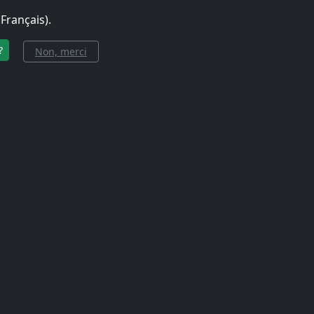
Français).
Suisse
FR
CHF
?
Non, merci
Mobiles
Comment
Service clientèle
Contacts
ATEURS GSM, 5
CÉS POUR LA S
votre connexion à la maison ou au bureau, vous pouvez inst