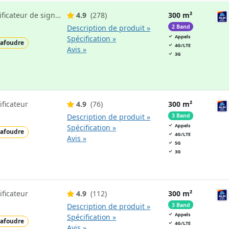
Lebara Mobile amplificateur de signal mobile
4.9
(278)
300 m²
Description de produit »
2 Band
Appels
Spécification »
afoudre
4G/LTE
Avis »
3G
ficateur
4.9
(76)
300 m²
Description de produit »
3 Band
Appels
Spécification »
afoudre
4G/LTE
Avis »
5G
3G
ficateur
4.9
(112)
300 m²
Description de produit »
3 Band
Appels
Spécification »
afoudre
4G/LTE
Avis »