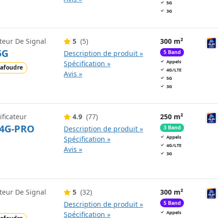
5G
3G
teur De Signal
5
(5)
300 m²
5G
Description de produit »
5 Band
Appels
Spécification »
afoudre
4G/LTE
Avis »
5G
3G
ficateur
4.9
(77)
250 m²
4G-PRO
Description de produit »
3 Band
Appels
Spécification »
4G/LTE
Avis »
3G
teur De Signal
5
(32)
300 m²
Description de produit »
5 Band
Appels
Spécification »