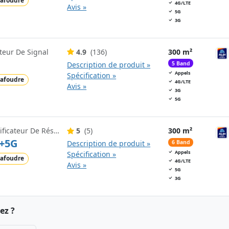
afoudre
4G/LTE
Avis »
5G
3G
teur De Signal
4.9
(136)
300 m²
Description de produit »
5 Band
Appels
Spécification »
afoudre
4G/LTE
Avis »
3G
5G
Lebara Mobile Amplificateur De Réseau Mobile
5
(5)
300 m²
+5G
Description de produit »
6 Band
Appels
Spécification »
afoudre
4G/LTE
Avis »
5G
3G
ez ?