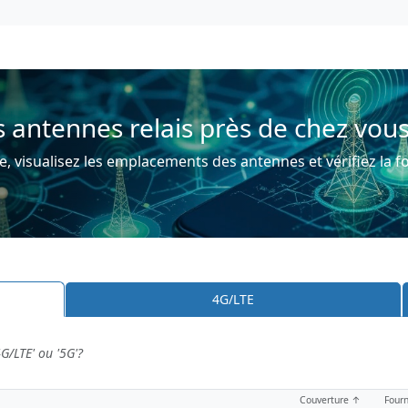
 antennes relais près de chez vous
, visualisez les emplacements des antennes et vérifiez la f
4G/LTE
4G/LTE' ou '5G'?
Couverture ↑
Fourn