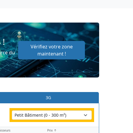
 !
Vérifiez votre zone
orce du
maintenant !
3G
isseurs
Prix ↑