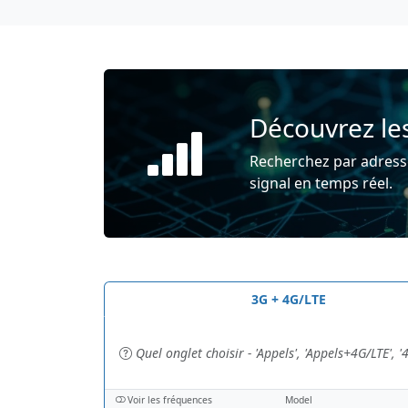
Découvrez les
Recherchez par adresse
signal en temps réel.
3G + 4G/LTE
Quel onglet choisir - 'Appels', 'Appels+4G/LTE', '
Voir les fréquences
Model