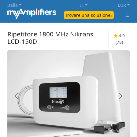
Italia
IT
EUR
Trovare una soluzione»
Ripetitore 1800 MHz Nikrans
4.9
LCD-150D
(
78
)