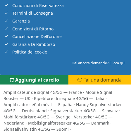
Condizioni di Riservatezza
Termini di Consegna
Garanzia
Condizioni di Ritorno
Cancellazione Dell'ordine
Garanzia Di Rimborso
Politica dei cookie
Hai ancora domande? Clicca qui.
Aggiungi al carello
Fai una domanda
Amplificateur de signal 4G/5G — France
·
Mobile Signal
Booster — UK
·
Ripetitore di segnale 4G/5G — Italia
·
Amplificador señal móvil — España
·
Handy Signalverstärker
4G/5G — Deutschland
·
Signalverstärker 4G/5G — Schweiz
·
Mobilförstärkare 4G/5G — Sverige
·
Versterker 4G/5G —
Nederland
·
Mobilsignalforstærker 4G/5G — Danmark
·
Signaalivahvistin 4G/5G — Suomi
·