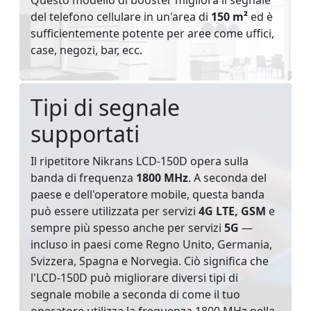
del telefono cellulare in un'area di
150 m²
ed è
sufficientemente potente per aree come uffici,
case, negozi, bar, ecc.
Tipi di segnale
supportati
Il ripetitore Nikrans LCD-150D opera sulla
banda di frequenza
1800 MHz
. A seconda del
paese e dell'operatore mobile, questa banda
può essere utilizzata per servizi
4G LTE, GSM
e
sempre più spesso anche per servizi
5G
—
incluso in paesi come Regno Unito, Germania,
Svizzera, Spagna e Norvegia. Ciò significa che
l'LCD-150D può migliorare diversi tipi di
segnale mobile a seconda di come il tuo
operatore utilizza la frequenza 1800 MHz nella