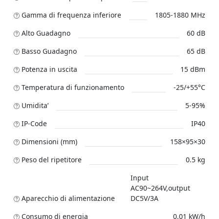
Gamma di frequenza inferiore
1805-1880 MHz
Alto Guadagno
60 dB
Basso Guadagno
65 dB
Potenza in uscita
15 dBm
Temperatura di funzionamento
-25/+55°C
Umidita’
5-95%
IP-Code
IP40
Dimensioni (mm)
158×95×30
Peso del ripetitore
0.5 kg
Input
AC90~264V,output
Aparecchio di alimentazione
DC5V/3A
Consumo di energia
0.01 kW/h