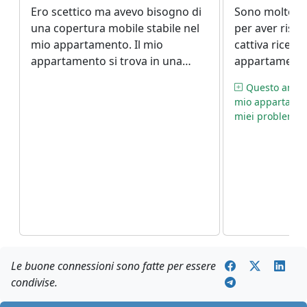
Ero scettico ma avevo bisogno di
Sono molto gr
una copertura mobile stabile nel
per aver risol
mio appartamento. Il mio
cattiva ricezi
appartamento si trova in una
appartamento.
zona morta, 1-2 tacche al
dedicato soddi
Questo amplif
massimo, scarsa ricezione e
criteri.
mio appartamento
chiamate perse. Ho comprato il
miei problemi
dispositivo e l'ho installato
(sorprendentemente facile) e
funziona!. Dopo aver impostato
questo dispositivo riesco a
chiamare in qualsiasi posto del
mio appartamento. Lo consiglio
vivamente!
Le buone connessioni sono fatte per essere
condivise.