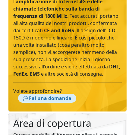
l'
amplificazione di Internet 4G e delle
chiamate telefoniche sulla banda di
frequenza di 1800 MHz
. Test accurati portano
all'alta qualità dei nostri prodotti, confermata
dai certificati
CE and RoHS
. Il design dell'LCD-
150D è moderno e lineare. È così piccolo che,
una volta installato (cosa peraltro molto
semplice), non vi accorgerete nemmeno della
sua presenza. La spedizione inizia il giorno
successivo all'ordine e viene effettuata da
DHL,
FedEx, EMS
e altre società di consegna.
Volete approfondire?
Fai una domanda
Area di copertura
Questo modello di booster migliora il segnale