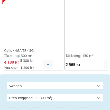
Calls
·
4G/LTE
·
3G
·
·
Täckning: 300 m²
Täckning: 150 m²
5 380 kr
4 180 kr
2 565 kr
You save:
1 200 kr