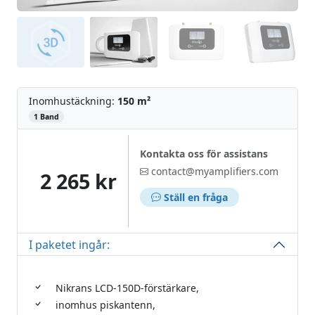
Inomhustäckning:
150 m²
‌
1 Band
Kontakta oss för assistans
contact@myamplifiers.com
2 265 kr
Ställ en fråga
I paketet ingår:
Nikrans LCD-150D-förstärkare,
inomhus piskantenn,