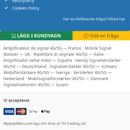
Returpolicy
Cookies Policy
Har du fortfarande frågor? Klicka här.
LÄGG I KUNDVAGN
Ställ en fråga
Amplificateur de signal 4G/5G — France
·
Mobile Signal
Booster — UK
·
Ripetitore di segnale 4G/5G — Italia
·
Amplificador señal móvil — España
·
Handy Signalverstärker
4G/5G — Deutschland
·
Signalverstärker 4G/5G — Schweiz
·
Mobilförstärkare 4G/5G — Sverige
·
Versterker 4G/5G —
Nederland
·
Mobilsignalforstærker 4G/5G — Danmark
·
Signaalivahvistin 4G/5G — Suomi
·
Vi accepterar
Myamplifiers.com ägs och drivs av 7H Trading Ltd