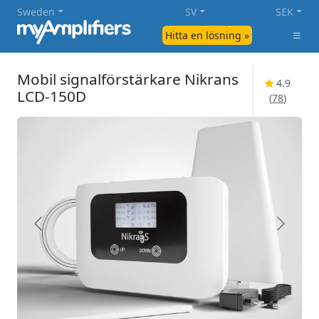
Sweden
SV
SEK
Hitta en lösning »
Mobil signalförstärkare Nikrans
4.9
LCD-150D
(
78
)