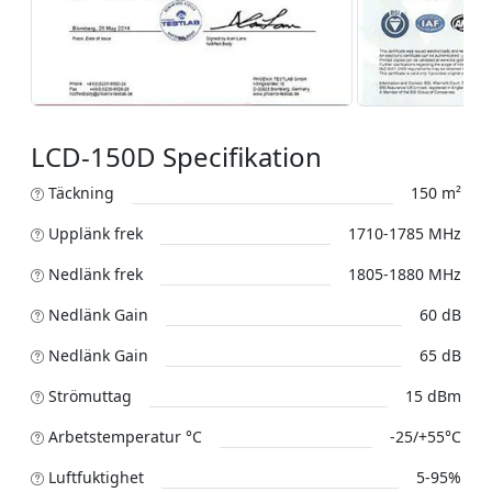
LCD-150D Specifikation
Täckning
150 m²
Upplänk frek
1710-1785 MHz
Nedlänk frek
1805-1880 MHz
Nedlänk Gain
60 dB
Nedlänk Gain
65 dB
Strömuttag
15 dBm
Arbetstemperatur °C
-25/+55°C
Luftfuktighet
5-95%