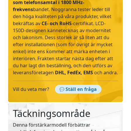
som telefonsamtal i 1800 MHz-
frekvens
bandet. Noggranna tester leder till
den höga kvaliteten på våra produkter, vilket
bekräftas av
CE- och RoHS
-certifikat. LCD-
150D-designen kännetecknas av modernitet
och lakonism. Dess storlek är så liten att du
efter installationen (som för övrigt är mycket
enkel) inte ens kommer att märka enheten i
interiören. Frakten startar nästa dag efter att
du har lagt din beställning, och den utförs av
leveransföretagen
DHL, FedEx, EMS
och andra.
Vill du veta mer?
Ställ en fråga
Täckningsområde
Denna förstärkarmodell förbättrar