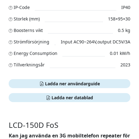
IP-Code
IP40
Storlek (mm)
158×95×30
Boosterns vikt
0.5 kg
Strömförsörjning
Input AC90~264V,output DC5V/3A
Energy Consumption
0.01 kW/h
Tillverkningsår
2023
Ladda ner användarguide
Ladda ner datablad
LCD-150D FoS
Kan jag använda en 3G mobiltelefon repeater för