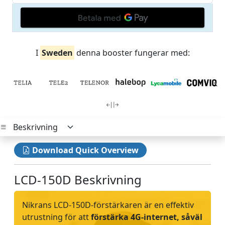
I
Sweden
denna booster fungerar med:
Download Quick Overview
LCD-150D Beskrivning
Nikrans LCD-150D-förstärkaren är en effektiv
utrustning för att
förstärka 4G-internet, såväl