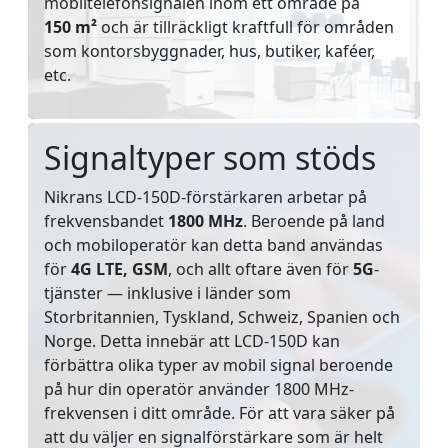
mobiltelefonsignalen inom ett område på
150 m²
och är tillräckligt kraftfull för områden
som kontorsbyggnader, hus, butiker, kaféer,
etc.
Signaltyper som stöds
Nikrans LCD-150D-förstärkaren arbetar på
frekvensbandet
1800 MHz
. Beroende på land
och mobiloperatör kan detta band användas
för
4G LTE, GSM
, och allt oftare även för
5G
-
tjänster — inklusive i länder som
Storbritannien, Tyskland, Schweiz, Spanien och
Norge. Detta innebär att LCD-150D kan
förbättra olika typer av mobil signal beroende
på hur din operatör använder 1800 MHz-
frekvensen i ditt område. För att vara säker på
att du väljer en signalförstärkare som är helt