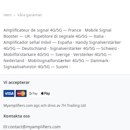
Hem
Våra garantier
Amplificateur de signal 4G/5G — France
·
Mobile Signal
Booster — UK
·
Ripetitore di segnale 4G/5G — Italia
·
Amplificador señal móvil — España
·
Handy Signalverstärker
4G/5G — Deutschland
·
Signalverstärker 4G/5G — Schweiz
·
Mobilförstärkare 4G/5G — Sverige
·
Versterker 4G/5G —
Nederland
·
Mobilsignalforstærker 4G/5G — Danmark
·
Signaalivahvistin 4G/5G — Suomi
·
Vi accepterar
Myamplifiers.com ägs och drivs av 7H Trading Ltd
Kontakta oss
contact@myamplifiers.com