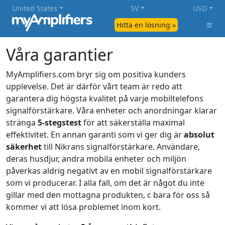
United States
SV
USD
Hitta en lösning »
Våra garantier
MyAmplifiers.com bryr sig om positiva kunders
upplevelse. Det är därför vårt team är redo att
garantera dig högsta kvalitet på varje mobiltelefons
signalförstärkare. Våra enheter och anordningar klarar
stränga
5-stegstest
för att säkerställa maximal
effektivitet. En annan garanti som vi ger dig är
absolut
säkerhet
till Nikrans signalförstärkare. Användare,
deras husdjur, andra mobila enheter och miljön
påverkas aldrig negativt av en mobil signalförstärkare
som vi producerar. I alla fall, om det är något du inte
gillar med den mottagna produkten, c bara för oss så
kommer vi att lösa problemet inom kort.