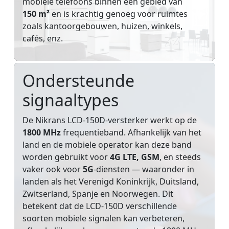
mobiele telefoons binnen een gebied van
150 m²
en is krachtig genoeg voor ruimtes
zoals kantoorgebouwen, huizen, winkels,
cafés, enz.
Ondersteunde
signaaltypes
De Nikrans LCD-150D-versterker werkt op de
1800 MHz
frequentieband. Afhankelijk van het
land en de mobiele operator kan deze band
worden gebruikt voor
4G LTE, GSM
, en steeds
vaker ook voor
5G
-diensten — waaronder in
landen als het Verenigd Koninkrijk, Duitsland,
Zwitserland, Spanje en Noorwegen. Dit
betekent dat de LCD-150D verschillende
soorten mobiele signalen kan verbeteren,