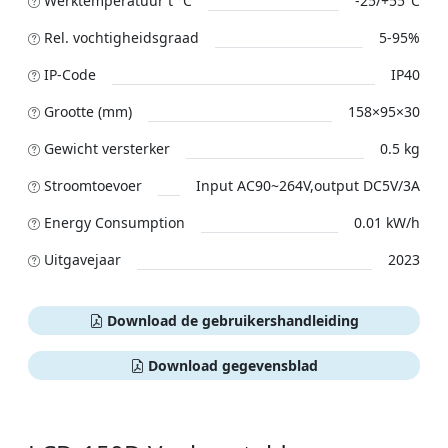
Werktemperatuur t °C
-25/+55°C
Rel. vochtigheidsgraad
5-95%
IP-Code
IP40
Grootte (mm)
158×95×30
Gewicht versterker
0.5 kg
Stroomtoevoer
Input AC90~264V,output DC5V/3A
Energy Consumption
0.01 kW/h
Uitgavejaar
2023
Download de gebruikershandleiding
Download gegevensblad