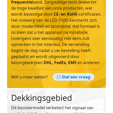
frequentie
band. Zorgvuldige tests leiden tot
de hoge kwaliteit van onze producten, wat
wordt bevestigd door
CE- en RoHS
-certificaten.
Het ontwerp van de LCD-150D kenmerkt zich
door moderniteit en laconisme. Het formaat is
zo klein dat u het apparaat na installatie
(overigens zeer eenvoudig) niet eens zult
opmerken in het interieur. De verzending
begint de dag nadat u uw bestelling heeft
geplaatst en wordt uitgevoerd door
bezorgbedrijven
DHL, FedEx, EMS
en anderen.
Wilt u meer weten?
Stel een vraag
Dekkingsgebied
Dit boostermodel verbetert het signaal van