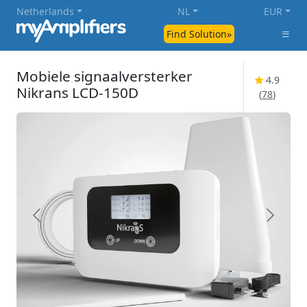
Netherlands
NL
EUR
Find Solution»
Mobiele signaalversterker
4.9
Nikrans LCD-150D
(
78
)