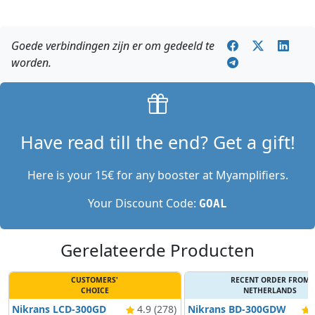
Goede verbindingen zijn er om gedeeld te
worden.
Have read till the end? Get a gift!
Here is your 15€ for any booster at Myamplifiers.
Your Discount Code:
GOAL
Gerelateerde Producten
CUSTOMERS'
RECENT ORDER FROM
CHOICE
NETHERLANDS
Nikrans LCD-300GD
4.9 (278)
Nikrans BD-300GDW
4