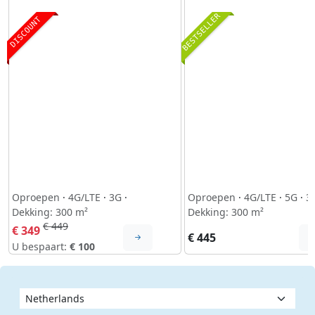
BESTSELLER
DISCOUNT
Oproepen
·
4G/LTE
·
3G
·
Oproepen
·
4G/LTE
·
5G
·
3
Dekking: 300 m²
Dekking: 300 m²
€ 449
€ 349
€ 445
U bespaart:
€ 100