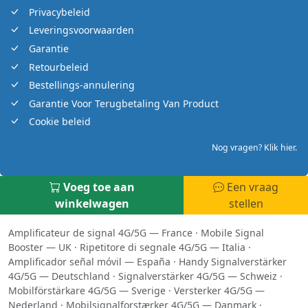
Privacybeleid
Leveringsvoorwaarden
Garantie
Retourbeleid
Bestellings-annulering
Garantie Voor Terugbetaling Van Product
Cookie beleid
Nog vragen? Klik hier.
Voeg toe aan
Een vraag
winkelwagen
stellen
Amplificateur de signal 4G/5G — France
·
Mobile Signal
Booster — UK
·
Ripetitore di segnale 4G/5G — Italia
·
Amplificador señal móvil — España
·
Handy Signalverstärker
4G/5G — Deutschland
·
Signalverstärker 4G/5G — Schweiz
·
Mobilförstärkare 4G/5G — Sverige
·
Versterker 4G/5G —
Nederland
·
Mobilsignalforstærker 4G/5G — Danmark
·