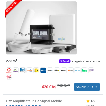
RÉDUCTION
279 m²
5 Band
Appels
3G
4G/LTE
765 CA$
620 CA$
Savoir Plus
Fizz Amplificateur De Signal Mobile
4.9
(116)