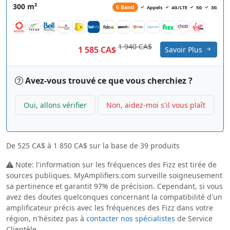
300 m²
6 Band
Appels
4G/LTE
5G
3G
1 940 CA$
1 585 CA$
Savoir Plus
Avez-vous trouvé ce que vous cherchiez ?
Oui, allons vérifier
Non, aidez-moi s'il vous plaît
De
525 CA$
à
1 850 CA$
sur la base de
39
produits
Note: l'information sur les fréquences des Fizz est tirée de
sources publiques. MyAmplifiers.com surveille soigneusement
sa pertinence et garantit 97% de précision. Cependant, si vous
avez des doutes quelconques concernant la compatibilité d'un
amplificateur précis avec les fréquences des Fizz dans votre
région, n'hésitez pas à
contacter nos spécialistes
de Service
Clientèle.