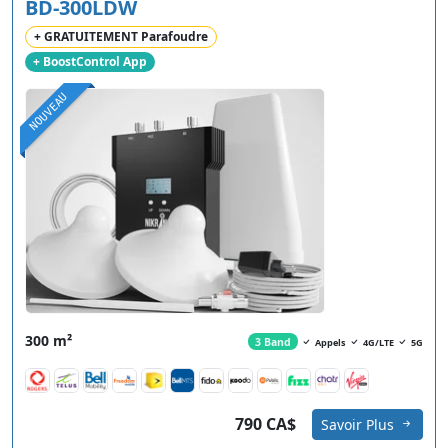
BD-300LDW
+ GRATUITEMENT Parafoudre
+ BoostControl App
NOUVEAU
300 m²
3 Band
Appels
4G/LTE
5G
790 CA$
Savoir Plus