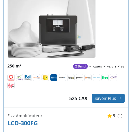
250 m²
2 Band
Appels
4G/LTE
3G
525 CA$
Savoir Plus
Fizz Amplificateur
5
(1)
LCD-300FG