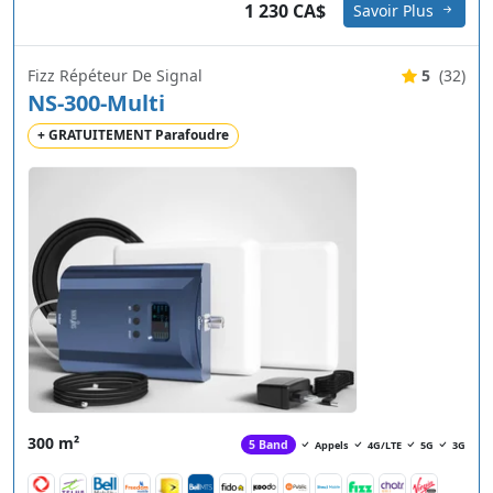
1 230 CA$
Savoir Plus
Fizz Répéteur De Signal
5
(32)
NS-300-Multi
+ GRATUITEMENT Parafoudre
300 m²
5 Band
Appels
4G/LTE
5G
3G