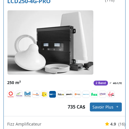
LCD250-4G-PRO
250 m²
2 Band
4G/LTE
735 CA$
Savoir Plus
Fizz Amplificateur
4.9
(16)