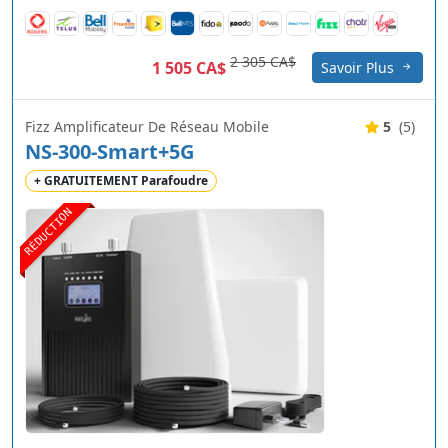
2 305 CA$
1 505 CA$
Savoir Plus
Fizz Amplificateur De Réseau Mobile
5
(5)
NS-300-Smart+5G
+ GRATUITEMENT Parafoudre
RÉDUCTION