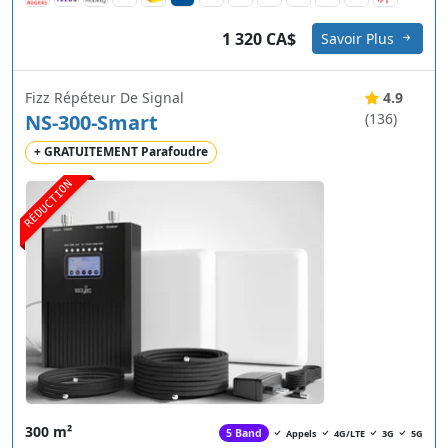
1 320 CA$
Savoir Plus
Fizz Répéteur De Signal
4.9
NS-300-Smart
(136)
+ GRATUITEMENT Parafoudre
RÉDUCTION
300 m²
5 Band
Appels
4G/LTE
3G
5G