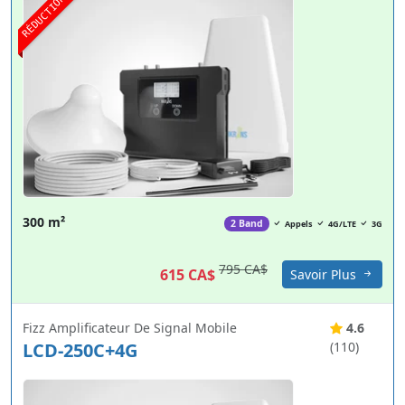
RÉDUCTION
300 m²
2 Band
Appels
4G/LTE
3G
795 CA$
615 CA$
Savoir Plus
Fizz Amplificateur De Signal Mobile
4.6
LCD-250C+4G
(110)