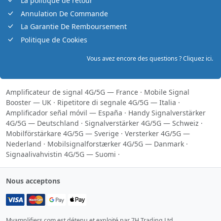
La politique de retour
Annulation De Commande
La Garantie De Remboursement
Politique de Cookies
Vous avez encore des questions ? Cliquez ici.
Amplificateur de signal 4G/5G — France
·
Mobile Signal
Booster — UK
·
Ripetitore di segnale 4G/5G — Italia
·
Amplificador señal móvil — España
·
Handy Signalverstärker
4G/5G — Deutschland
·
Signalverstärker 4G/5G — Schweiz
·
Mobilförstärkare 4G/5G — Sverige
·
Versterker 4G/5G —
Nederland
·
Mobilsignalforstærker 4G/5G — Danmark
·
Signaalivahvistin 4G/5G — Suomi
·
Nous acceptons
Myamplifiers.com est détenu et exploité par 7H Trading Ltd