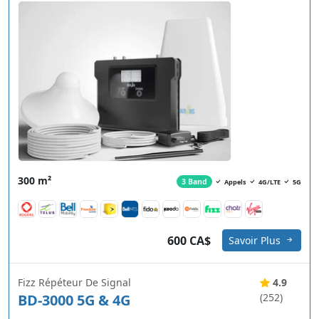
300 m²
3 Band
Appels
4G/LTE
5G
600 CA$
Savoir Plus
Fizz Répéteur De Signal
4.9
BD-3000 5G & 4G
(252)