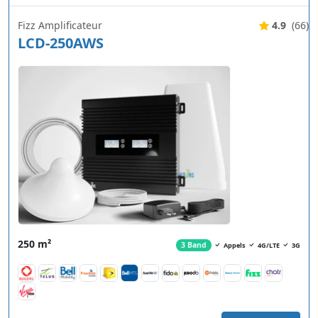
Fizz Amplificateur
4.9
(66)
LCD-250AWS
250 m²
3 Band
Appels
4G/LTE
3G