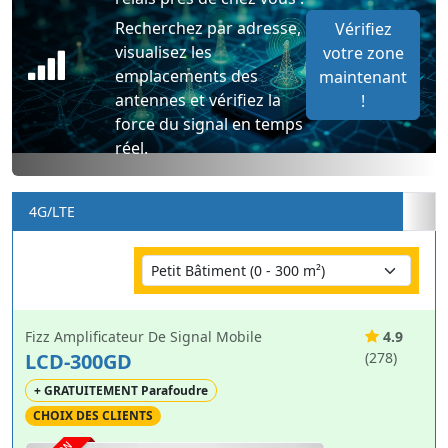
Recherchez par adresse,
Vérifiez
visualisez les
votre zone
emplacements des
maintenant
antennes et vérifiez la
!
force du signal en temps
réel.
4G/LTE
Fizz Amplificateur De Signal Mobile
4.9
LCD-300GD
(278)
+ GRATUITEMENT Parafoudre
CHOIX DES CLIENTS