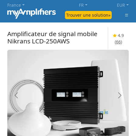
France
FR
EUR
Trouver une solution»
Amplificateur de signal mobile
4.9
Nikrans LCD-250AWS
(
66
)