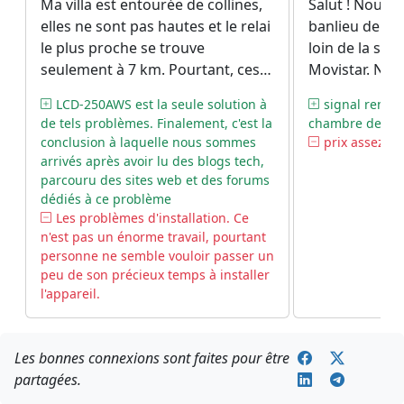
Ma villa est entourée de collines,
Salut ! Nous h
elles ne sont pas hautes et le relai
banlieu de Ma
le plus proche se trouve
loin de la sta
seulement à 7 km. Pourtant, ces
Movistar. Nou
obstacles sont suffisants pour
vraiment de n
LCD-250AWS est la seule solution à
signal renfo
bloquer le signal. Nous avons
mauvaise con
de tels problèmes. Finalement, c'est la
chambre de la 
alors décidé d'essayer un
notre maison 
conclusion à laquelle nous sommes
prix assez h
amplificateur, et nous avons
nous avons pe
arrivés après avoir lu des blogs tech,
arrêté notre choix sur LCD-
acheté un répé
parcouru des sites web et des forums
250AWS. L'installation fut plutôt
m’a paru assez
dédiés à ce problème
Les problèmes d'installation. Ce
laborieuse, et nous y avons passé
qu’environ 3
n'est pas un énorme travail, pourtant
6 heures (À la fin, mon mari était
résultat nous 
personne ne semble vouloir passer un
furieux). Pourtant, nous y
renforcé de 2 
peu de son précieux temps à installer
sommes arrivés, et nous pouvons
l'appareil.
finalement avoir le plaisir de
profiter d'une bonne qualité de
réception !
Les bonnes connexions sont faites pour être
partagées.