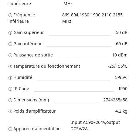
supérieure
MHz
Fréquence
869-894,1930-1990,2110-2155
inférieure
MHz
Gain supérieur
50 dB
Gain inférieur
60 dB
Puissance de sortie
10 dBm
Température du fonctionnement
-25/+55°C
Humidité
5-95%
IP-Code
IP50
Dimensions (mm)
274×265×58
Poids d'amplificateur
4.2 kg
Input AC90~264V,output
Appareil d’alimentation
DC5V/2A