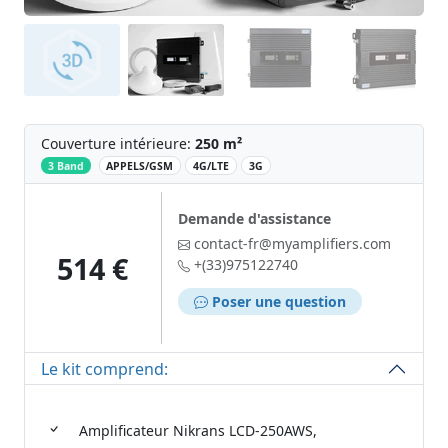
Couverture intérieure:
250 m²
‌
3 Band
APPELS/GSM
4G/LTE
3G
Demande d'assistance
contact-fr@myamplifiers.com
514 €
+(33)975122740
Poser une question
Le kit comprend:
Amplificateur Nikrans LCD-250AWS,