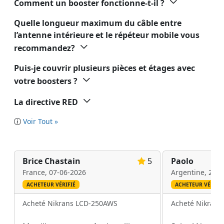
Comment un booster fonctionne-t-il ?
Quelle longueur maximum du câble entre
l’antenne intérieure et le répéteur mobile vous
recommandez?
Puis-je couvrir plusieurs pièces et étages avec
votre boosters ?
La directive RED
Voir Tout »
Brice Chastain
5
Paolo
France,
07-06-2026
Argentine,
27-0
ACHETEUR VÉRIFIÉ
ACHETEUR VÉRIFIÉ
Acheté Nikrans LCD-250AWS
Acheté Nikran