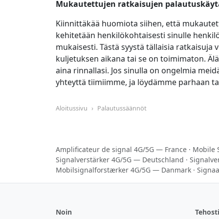
Mukautettujen ratkaisujen palautuskäy
Kiinnittäkää huomiota siihen, että mukautet
kehitetään henkilökohtaisesti sinulle henkilö
mukaisesti. Tästä syystä tällaisia ratkaisuja 
kuljetuksen aikana tai se on toimimaton. Ä
aina rinnallasi. Jos sinulla on ongelmia me
yhteyttä tiimiimme, ja löydämme parhaan ta
Aloitussivu
Palautussäännöt
Amplificateur de signal 4G/5G — France
·
Mobile 
Signalverstärker 4G/5G — Deutschland
·
Signalve
Mobilsignalforstærker 4G/5G — Danmark
·
Signaa
Noin
Tehost