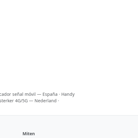
icador señal móvil — España
·
Handy
sterker 4G/5G — Nederland
·
Miten