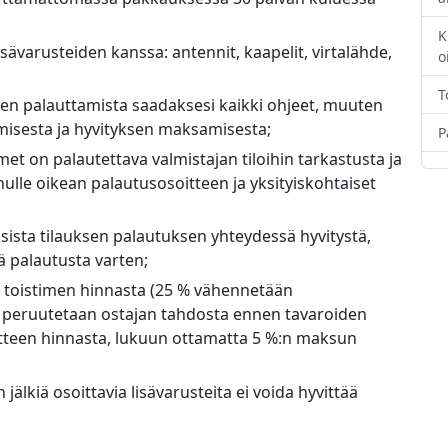
K
isävarusteiden kanssa: antennit, kaapelit, virtalähde,
o
T
en palauttamista saadaksesi kaikki ohjeet, muuten
misesta ja hyvityksen maksamisesta;
P
et on palautettava valmistajan tiloihin tarkastusta ja
ulle oikean palautusosoitteen ja yksityiskohtaiset
ista tilauksen palautuksen yhteydessä hyvitystä,
tä palautusta varten;
 toistimen hinnasta (25 % vähennetään
s peruutetaan ostajan tahdosta ennen tavaroiden
otteen hinnasta, lukuun ottamatta 5 %:n maksun
jälkiä osoittavia lisävarusteita ei voida hyvittää