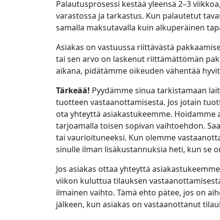
Palautusprosessi kestää yleensä 2–3 viikkoa
varastossa ja tarkastus. Kun palautetut tava
samalla maksutavalla kuin alkuperäinen ta
Asiakas on vastuussa riittävästä pakkaamise
tai sen arvo on laskenut riittämättömän pak
aikana, pidätämme oikeuden vähentää hyvi
Tärkeää!
Pyydämme sinua tarkistamaan laitt
tuotteen vastaanottamisesta. Jos jotain tuott
ota yhteyttä asiakastukeemme. Hoidamme asi
tarjoamalla toisen sopivan vaihtoehdon. Saat
tai vaurioituneeksi. Kun olemme vastaanot
sinulle ilman lisäkustannuksia heti, kun se on
Jos asiakas ottaa yhteyttä asiakastukeemme pu
viikon kuluttua tilauksen vastaanottamisest
ilmainen vaihto. Tämä ehto pätee, jos on aihee
jälkeen, kun asiakas on vastaanottanut tila