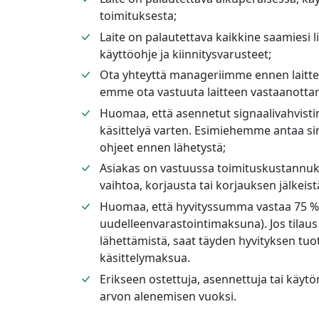
toimituksesta;
Laite on palautettava kaikkine saamiesi l
käyttöohje ja kiinnitysvarusteet;
Ota yhteyttä manageriimme ennen laitte
emme ota vastuuta laitteen vastaanotta
Huomaa, että asennetut signaalivahvistim
käsittelyä varten. Esimiehemme antaa sin
ohjeet ennen lähetystä;
Asiakas on vastuussa toimituskustannuks
vaihtoa, korjausta tai korjauksen jälkeis
Huomaa, että hyvityssumma vastaa 75 %
uudelleenvarastointimaksuna). Jos tilau
lähettämistä, saat täyden hyvityksen tu
käsittelymaksua.
Erikseen ostettuja, asennettuja tai käytön 
arvon alenemisen vuoksi.