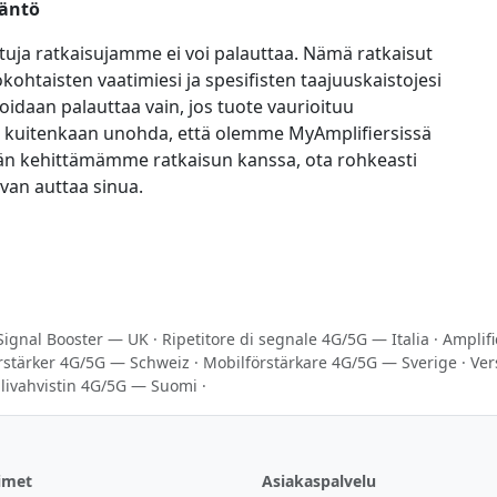
täntö
tuja ratkaisujamme ei voi palauttaa. Nämä ratkaisut
kohtaisten vaatimiesi ja spesifisten taajuuskaistojesi
voidaan palauttaa vain, jos tuote vaurioituu
lä kuitenkaan unohda, että olemme MyAmplifiersissä
idän kehittämämme ratkaisun kanssa, ota rohkeasti
van auttaa sinua.
Signal Booster — UK
·
Ripetitore di segnale 4G/5G — Italia
·
Amplif
rstärker 4G/5G — Schweiz
·
Mobilförstärkare 4G/5G — Sverige
·
Ver
livahvistin 4G/5G — Suomi
·
imet
Asiakaspalvelu