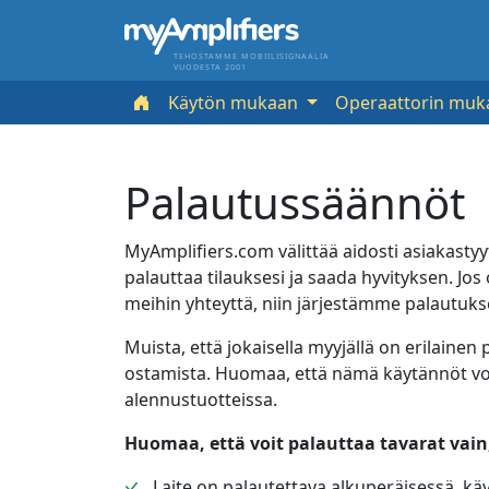
TEHOSTAMME MOBIILISIGNAALIA
VUODESTA 2001
Käytön mukaan
Operaattorin mu
Palautussäännöt
MyAmplifiers.com välittää aidosti asiakastyy
palauttaa tilauksesi ja saada hyvityksen. Jos 
meihin yhteyttä, niin järjestämme palautuk
Muista, että jokaisella myyjällä on erilaine
ostamista. Huomaa, että nämä käytännöt vo
alennustuotteissa.
Huomaa, että voit palauttaa tavarat vain,
Laite on palautettava alkuperäisessä, 