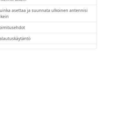
uinka asettaa ja suunnata ulkoinen antennisi
ikein
oimitusehdot
alautuskäytäntö