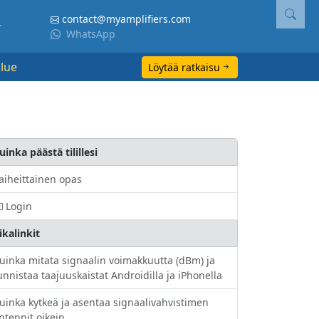
contact@myamplifiers.com
WhatsApp
lue
Löytää ratkaisu
uinka päästä tilillesi
aiheittainen opas
Login
ikalinkit
uinka mitata signaalin voimakkuutta (dBm) ja
unnistaa taajuuskaistat Androidilla ja iPhonella
uinka kytkeä ja asentaa signaalivahvistimen
ntennit oikein