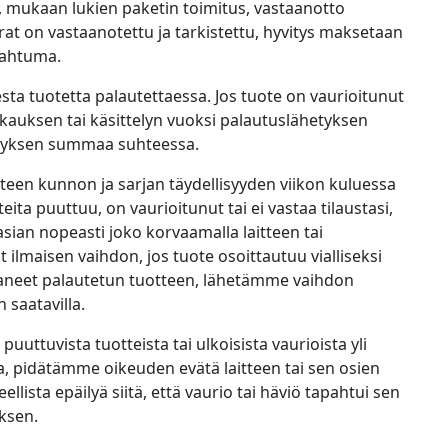
, mukaan lukien paketin toimitus, vastaanotto
rat on vastaanotettu ja tarkistettu, hyvitys maksetaan
pahtuma.
sta tuotetta palautettaessa. Jos tuote on vaurioitunut
kauksen tai käsittelyn vuoksi palautuslähetyksen
tyksen summaa suhteessa.
een kunnon ja sarjan täydellisyyden viikon kuluessa
eita puuttuu, on vaurioitunut tai ei vastaa tilaustasi,
an nopeasti joko korvaamalla laitteen tai
 ilmaisen vaihdon, jos tuote osoittautuu vialliseksi
taneet palautetun tuotteen, lähetämme vaihdon
 saatavilla.
uttuvista tuotteista tai ulkoisista vaurioista yli
a, pidätämme oikeuden evätä laitteen tai sen osien
llista epäilyä siitä, että vaurio tai häviö tapahtui sen
uksen.