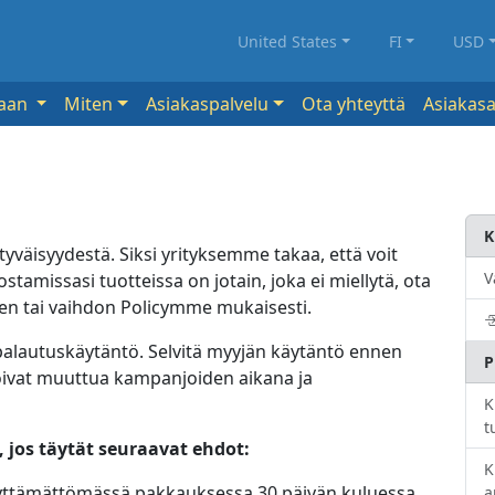
United States
FI
USD
kaan
Miten
Asiakaspalvelu
Ota yhteyttä
Asiakasa
K
tyväisyydestä. Siksi yrityksemme takaa, että voit
V
ostamissasi tuotteissa on jotain, joka ei miellytä, ota
sen tai vaihdon Policymme mukaisesti.
n palautuskäytäntö. Selvitä myyjän käytäntö ennen
P
ivat muuttua kampanjoiden aikana ja
K
t
 jos täytät seuraavat ehdot:
K
käyttämättömässä pakkauksessa 30 päivän kuluessa
a