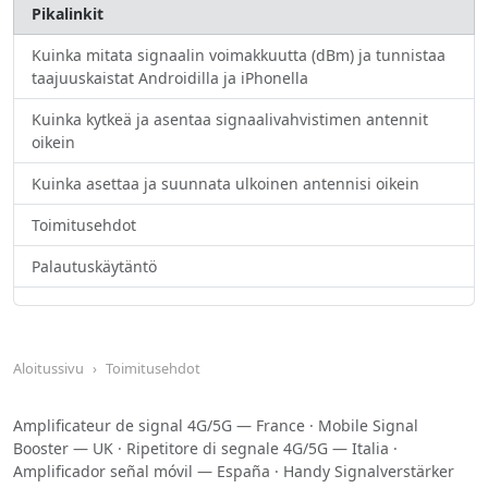
Pikalinkit
Kuinka mitata signaalin voimakkuutta (dBm) ja tunnistaa
taajuuskaistat Androidilla ja iPhonella
Kuinka kytkeä ja asentaa signaalivahvistimen antennit
oikein
Kuinka asettaa ja suunnata ulkoinen antennisi oikein
Toimitusehdot
Palautuskäytäntö
Aloitussivu
Toimitusehdot
Amplificateur de signal 4G/5G — France
·
Mobile Signal
Booster — UK
·
Ripetitore di segnale 4G/5G — Italia
·
Amplificador señal móvil — España
·
Handy Signalverstärker