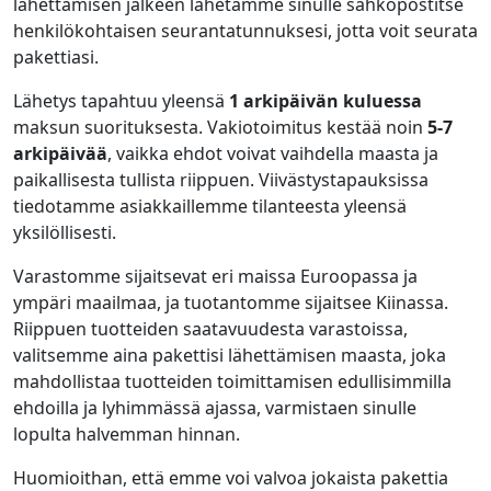
lähettämisen jälkeen lähetämme sinulle sähköpostitse
henkilökohtaisen seurantatunnuksesi, jotta voit seurata
pakettiasi.
Lähetys tapahtuu yleensä
1 arkipäivän kuluessa
maksun suorituksesta. Vakiotoimitus kestää noin
5-7
arkipäivää
, vaikka ehdot voivat vaihdella maasta ja
paikallisesta tullista riippuen. Viivästystapauksissa
tiedotamme asiakkaillemme tilanteesta yleensä
yksilöllisesti.
Varastomme sijaitsevat eri maissa Euroopassa ja
ympäri maailmaa, ja tuotantomme sijaitsee Kiinassa.
Riippuen tuotteiden saatavuudesta varastoissa,
valitsemme aina pakettisi lähettämisen maasta, joka
mahdollistaa tuotteiden toimittamisen edullisimmilla
ehdoilla ja lyhimmässä ajassa, varmistaen sinulle
lopulta halvemman hinnan.
Huomioithan, että emme voi valvoa jokaista pakettia