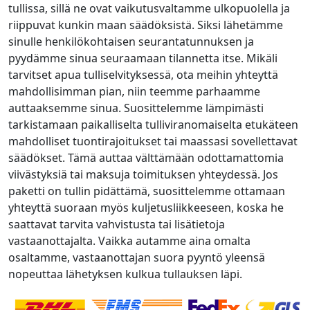
tullissa, sillä ne ovat vaikutusvaltamme ulkopuolella ja
riippuvat kunkin maan säädöksistä. Siksi lähetämme
sinulle henkilökohtaisen seurantatunnuksen ja
pyydämme sinua seuraamaan tilannetta itse. Mikäli
tarvitset apua tulliselvityksessä, ota meihin yhteyttä
mahdollisimman pian, niin teemme parhaamme
auttaaksemme sinua. Suosittelemme lämpimästi
tarkistamaan paikalliselta tulliviranomaiselta etukäteen
mahdolliset tuontirajoitukset tai maassasi sovellettavat
säädökset. Tämä auttaa välttämään odottamattomia
viivästyksiä tai maksuja toimituksen yhteydessä. Jos
paketti on tullin pidättämä, suosittelemme ottamaan
yhteyttä suoraan myös kuljetusliikkeeseen, koska he
saattavat tarvita vahvistusta tai lisätietoja
vastaanottajalta. Vaikka autamme aina omalta
osaltamme, vastaanottajan suora pyyntö yleensä
nopeuttaa lähetyksen kulkua tullauksen läpi.