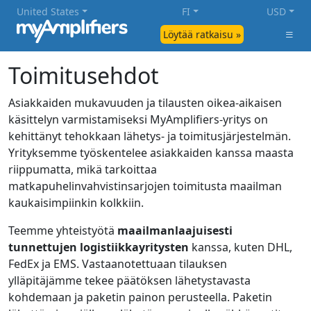
United States
FI
USD
Löytää ratkaisu »
Toimitusehdot
Asiakkaiden mukavuuden ja tilausten oikea-aikaisen
käsittelyn varmistamiseksi MyAmplifiers-yritys on
kehittänyt tehokkaan lähetys- ja toimitusjärjestelmän.
Yrityksemme työskentelee asiakkaiden kanssa maasta
riippumatta, mikä tarkoittaa
matkapuhelinvahvistinsarjojen toimitusta maailman
kaukaisimpiinkin kolkkiin.
Teemme yhteistyötä
maailmanlaajuisesti
tunnettujen logistiikkayritysten
kanssa, kuten DHL,
FedEx ja EMS. Vastaanotettuaan tilauksen
ylläpitäjämme tekee päätöksen lähetystavasta
kohdemaan ja paketin painon perusteella. Paketin