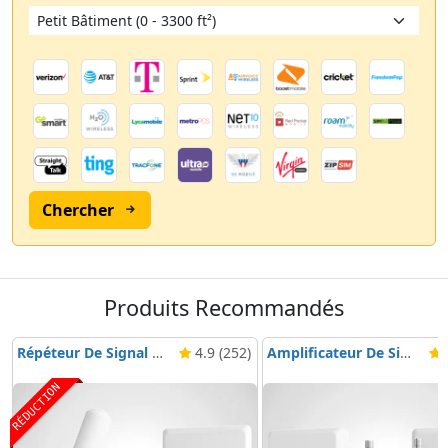
Chercher
Produits Recommandés
Répéteur De Signal Nikrans BD-3000 5G & 4G
4.9 (252)
Amplificateur De Signal Mobile Nikrans NS-3000-Voice, 3G & 4G
4
RÉDUCTION