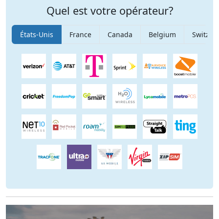
Quel est votre opérateur?
États-Unis
France
Canada
Belgium
Switzer