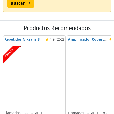
Buscar
Productos Recomendados
Repetidor Nikrans BD-3000 5G & 4G
4.9 (252)
Amplificador Cobertura Móvil Nikrans NS-3000-Voice, 3G & 4G
4
REBAJA
Llamadas
·
3G
·
4G/LTE
·
Llamadas
·
4G/LTE
·
3G
·