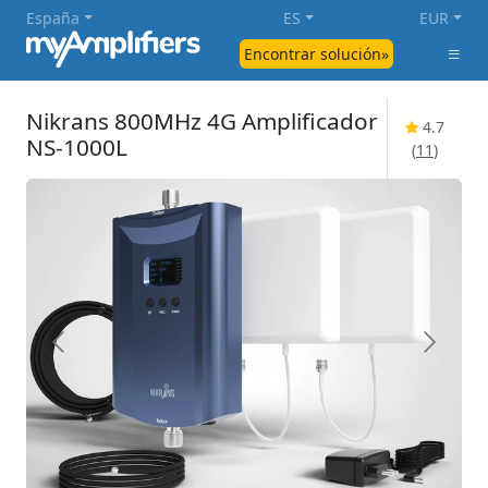
España
ES
EUR
Encontrar solución»
Nikrans 800MHz 4G Amplificador
4.7
NS-1000L
(
11
)