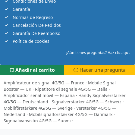
Condiciones de Envío
Garantía
Normas de Regreso
Cancelación De Pedidos
Garantía De Reembolso
Política de cookies
¿Aún tienes preguntas? Haz clic aquí.
Añadir al carrito
Hacer una pregunta
Amplificateur de signal 4G/5G — France
·
Mobile Signal
Booster — UK
·
Ripetitore di segnale 4G/5G — Italia
·
Amplificador señal móvil — España
·
Handy Signalverstärker
4G/5G — Deutschland
·
Signalverstärker 4G/5G — Schweiz
·
Mobilförstärkare 4G/5G — Sverige
·
Versterker 4G/5G —
Nederland
·
Mobilsignalforstærker 4G/5G — Danmark
·
Signaalivahvistin 4G/5G — Suomi
·