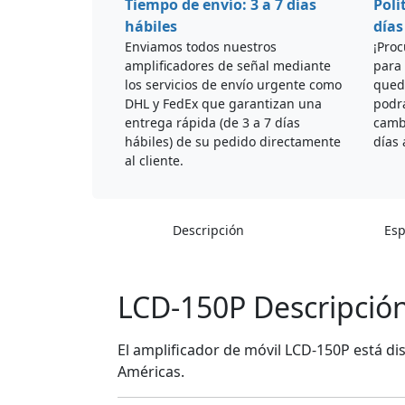
Tiempo de envío: 3 a 7 días
Polí
hábiles
días
Enviamos todos nuestros
¡Proc
amplificadores de señal mediante
para 
los servicios de envío urgente como
qued
DHL y FedEx que garantizan una
podrá
entrega rápida (de 3 a 7 días
cambi
hábiles) de su pedido directamente
días 
al cliente.
Descripción
Esp
LCD-150P Descripció
El amplificador de móvil LCD-150P está di
Américas.