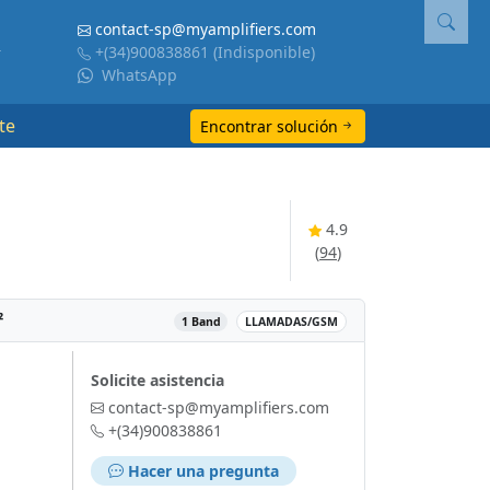
contact-sp@myamplifiers.com
+(34)900838861
(Indisponible)
WhatsApp
te
Encontrar solución
4.9
(
94
)
²
‌
1 Band
LLAMADAS/GSM
Solicite asistencia
contact-sp@myamplifiers.com
+(34)900838861
Hacer una pregunta