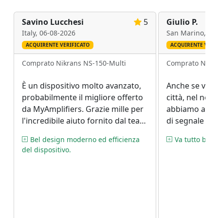
Savino Lucchesi
5
Giulio P.
Italy,
06-08-2026
San Marino,
04
ACQUIRENTE VERIFICATO
ACQUIRENTE VERI
Comprato Nikrans NS-150-Multi
Comprato Nikra
È un dispositivo molto avanzato,
Anche se vivi
probabilmente il migliore offerto
città, nel nos
da MyAmplifiers. Grazie mille per
abbiamo avut
l'incredibile aiuto fornito dal team
di segnale mob
di supporto. Sono stato
trovato quest
Bel design moderno ed efficienza
Va tutto bene
piacevolmente sorpreso di
abbiamo decis
del dispositivo.
ricevere risposte a tutte le mie
ordine.
domande.