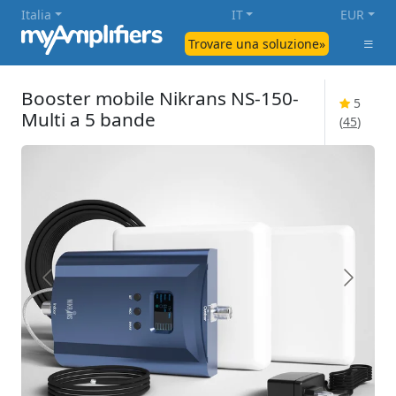
Italia
IT
EUR
Trovare una soluzione»
Booster mobile Nikrans NS-150-
5
Multi a 5 bande
(
45
)