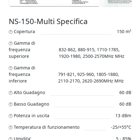
NS-150-Multi Specifica
Copertura
150 m²
Gamma di
frequenza
832-862, 880-915, 1710-1785,
superiore
1920-1980, 2500-2570MHz MHz
Gamma di
frequenza
791-821, 925-960, 1805-1880,
inferiore
2110-2170, 2620-2690MHz MHz
Alto Guadagno
60 dB
Basso Guadagno
60 dB
Potenza in uscita
13 dBm
Temperatura di funzionamento
-25/+55°C
Umidita’
5 - 85%