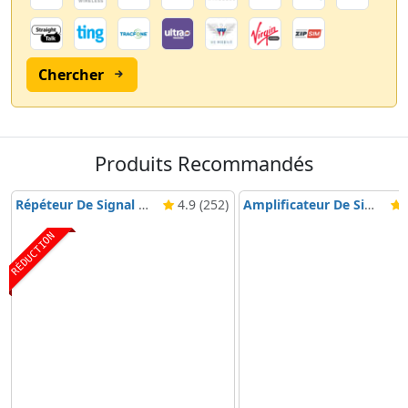
Chercher
Produits Recommandés
Répéteur De Signal Nikrans BD-3000 5G & 4G
4.9 (252)
Amplificateur De Signal Mobile Nikrans NS-3000-Voice, 3G & 4G
4
RÉDUCTION