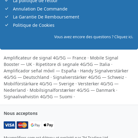
La politique de retour
Annulation De Commande
La Garantie De Remboursement
Politique de Cookies
Vous avez encore des questions ? Cliquez ici.
Amplificateur de signal 4G/5G — France
·
Mobile Signal
Booster — UK
·
Ripetitore di segnale 4G/5G — Italia
·
Amplificador señal móvil — España
·
Handy Signalverstärker
4G/5G — Deutschland
·
Signalverstärker 4G/5G — Schweiz
·
Mobilförstärkare 4G/5G — Sverige
·
Versterker 4G/5G —
Nederland
·
Mobilsignalforstærker 4G/5G — Danmark
·
Signaalivahvistin 4G/5G — Suomi
·
Nous acceptons
Myamplifiers.com est détenu et exploité par 7H Trading Ltd